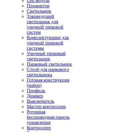
Led модуль
Прожектор
Светильник
Токоведущий
светильник для
уличной трековой
систем
Комплектующие для
уличной трековой
системы
Уличный трековый
светильник
Парковый светильник
Столб для паркового
светильника
Готовая конструкция
(набор)
Профиль
Диммер
Выключатель
Мастер контроллер
Роторная
беспроводная панель
управления
Контроллер