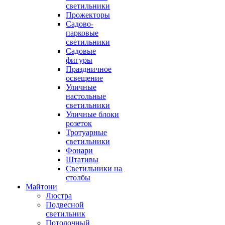
светильники
Прожекторы
Садово-
парковые
светильники
Садовые
фигуры
Праздничное
освещение
Уличные
настольные
светильники
Уличные блоки
розеток
Тротуарные
светильники
Фонари
Штативы
Светильники на
столбы
Майтони
Люстра
Подвесной
светильник
Потолочный