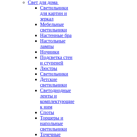
Свет для дома
Светильники
для картин и
зеркал
Мебельные
светильники
Настенные бра
Настольные
лампы
Ночники
Подсветка стен
и ступеней
Люстры
Светильники
Детские
светильники
Светодиодные
ленты и
комплектующие
к ним
Споты
Торшеры и
напольные
светильники
Точечные