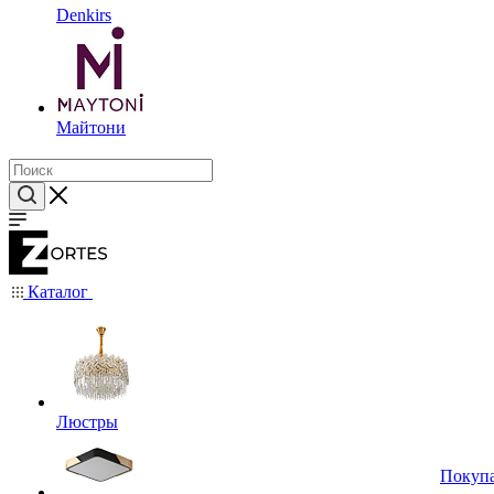
Denkirs
Майтони
Каталог
Люстры
Покуп