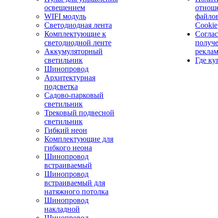
освещением
отнош
WIFI модуль
файло
Светодиодная лента
Cookie
Комплектующие к
Соглас
светодиодной ленте
получ
Аккумуляторный
рекла
светильник
Где ку
Шинопровод
Архитектурная
подсветка
Садово-парковый
светильник
Трековый подвесной
светильник
Гибкий неон
Комплектующие для
гибкого неона
Шинопровод
встраиваемый
Шинопровод
встраиваемый для
натяжного потолка
Шинопровод
накладной
Шинопровод