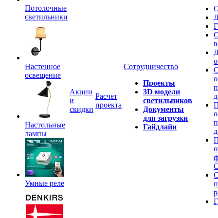
Потолочные
О
светильники
Д
Г
О
в
Д
о
Настенное
Сотрудничество
С
освещение
о
Проекты
п
Акции
3D модели
Расчет
д
и
светильников
проекта
П
скидки
Документы
о
для загрузки
п
Настольные
Гайдлайн
д
лампы
П
о
ф
C
С
Умные реле
п
р
Г