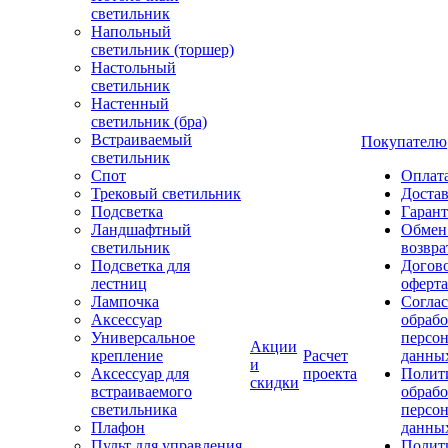
светильник
Напольный
светильник (торшер)
Настольный
светильник
Настенный
светильник (бра)
Встраиваемый
Покупателю
светильник
Спот
Оплат
Трековый светильник
Доста
Подсветка
Гаран
Ландшафтный
Обмен
светильник
возвра
Подсветка для
Догов
лестниц
оферта
Лампочка
Соглас
Аксессуар
обрабо
Универсальное
персо
Акции
крепление
Расчет
данны
и
Аксессуар для
проекта
Полит
скидки
встраиваемого
обраб
светильника
персо
Плафон
данны
Пульт для управления
Полит