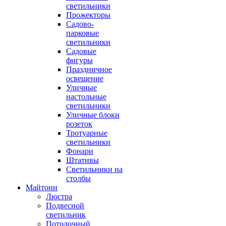
светильники
Прожекторы
Садово-
парковые
светильники
Садовые
фигуры
Праздничное
освещение
Уличные
настольные
светильники
Уличные блоки
розеток
Тротуарные
светильники
Фонари
Штативы
Светильники на
столбы
Майтони
Люстра
Подвесной
светильник
Потолочный