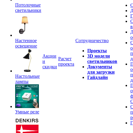
Потолочные
О
светильники
Д
Г
О
в
Д
о
Настенное
Сотрудничество
С
освещение
о
Проекты
п
Акции
3D модели
Расчет
д
и
светильников
проекта
П
скидки
Документы
о
для загрузки
п
Настольные
Гайдлайн
д
лампы
П
о
ф
C
С
Умные реле
п
р
Г