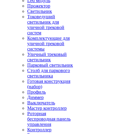
Led модуль
Прожектор
Светильник
Токоведущий
светильник для
уличной трековой
систем
Комплектующие для
уличной трековой
системы
Уличный трековый
светильник
Парковый светильник
Столб для паркового
светильника
Готовая конструкция
(набор)
Профиль
Диммер
Выключатель
Мастер контроллер
Роторная
беспроводная панель
управления
Контроллер