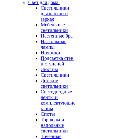
Свет для дома
Светильники
для картин и
зеркал
Мебельные
светильники
Настенные бра
Настольные
лампы
Ночники
Подсветка стен
и ступеней
Люстры
Светильники
Детские
светильники
Светодиодные
ленты и
комплектующие
к ним
Споты
Торшеры и
напольные
светильники
Точечные