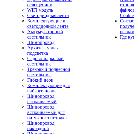
освещением
отнош
WIFI модуль
файло
Светодиодная лента
Cookie
Комплектующие к
Соглас
светодиодной ленте
получ
Аккумуляторный
рекла
светильник
Где ку
Шинопровод
Архитектурная
подсветка
Садово-парковый
светильник
Трековый подвесной
светильник
Гибкий неон
Комплектующие для
гибкого неона
Шинопровод
встраиваемый
Шинопровод
встраиваемый для
натяжного потолка
Шинопровод
накладной
Шинопровод