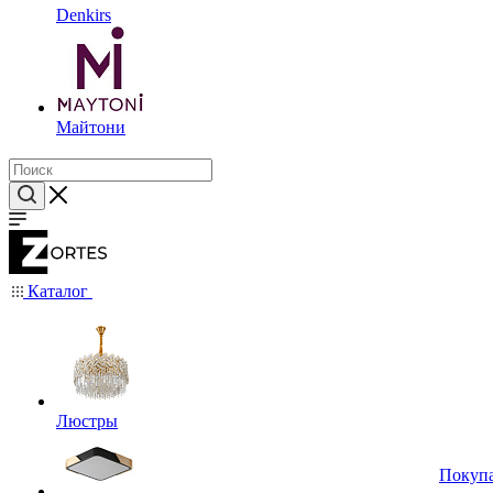
Denkirs
Майтони
Каталог
Люстры
Покуп