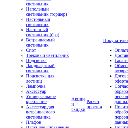
светильник
Напольный
светильник (торшер)
Настольный
светильник
Настенный
светильник (бра)
Встраиваемый
Покупателю
светильник
Спот
Оплат
Трековый светильник
Доста
Подсветка
Гаран
Ландшафтный
Обмен
светильник
возвра
Подсветка для
Догов
лестниц
оферта
Лампочка
Соглас
Аксессуар
обрабо
Универсальное
персо
Акции
крепление
Расчет
данны
и
Аксессуар для
проекта
Полит
скидки
встраиваемого
обраб
светильника
персо
Плафон
данны
Пульт для управления
Полит