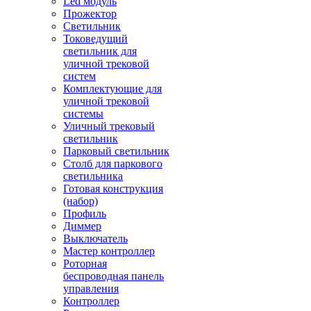
Led модуль
Прожектор
Светильник
Токоведущий
светильник для
уличной трековой
систем
Комплектующие для
уличной трековой
системы
Уличный трековый
светильник
Парковый светильник
Столб для паркового
светильника
Готовая конструкция
(набор)
Профиль
Диммер
Выключатель
Мастер контроллер
Роторная
беспроводная панель
управления
Контроллер