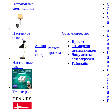
Потолочные
О
светильники
Д
Г
О
в
Д
о
Настенное
Сотрудничество
С
освещение
о
Проекты
п
Акции
3D модели
Расчет
д
и
светильников
проекта
П
скидки
Документы
о
для загрузки
п
Настольные
Гайдлайн
д
лампы
П
о
ф
C
С
Умные реле
п
р
Г