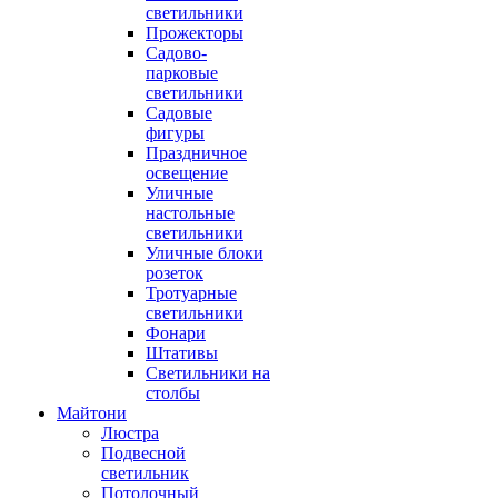
светильники
Прожекторы
Садово-
парковые
светильники
Садовые
фигуры
Праздничное
освещение
Уличные
настольные
светильники
Уличные блоки
розеток
Тротуарные
светильники
Фонари
Штативы
Светильники на
столбы
Майтони
Люстра
Подвесной
светильник
Потолочный