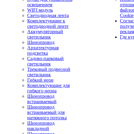
освещением
отнош
WIFI модуль
файло
Светодиодная лента
Cookie
Комплектующие к
Соглас
светодиодной ленте
получ
Аккумуляторный
рекла
светильник
Где ку
Шинопровод
Архитектурная
подсветка
Садово-парковый
светильник
Трековый подвесной
светильник
Гибкий неон
Комплектующие для
гибкого неона
Шинопровод
встраиваемый
Шинопровод
встраиваемый для
натяжного потолка
Шинопровод
накладной
Шинопровод