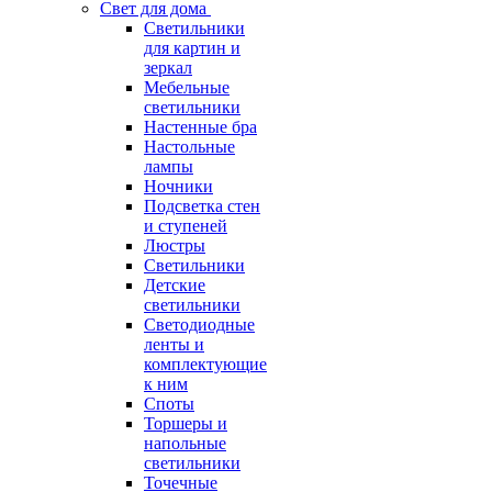
Свет для дома
Светильники
для картин и
зеркал
Мебельные
светильники
Настенные бра
Настольные
лампы
Ночники
Подсветка стен
и ступеней
Люстры
Светильники
Детские
светильники
Светодиодные
ленты и
комплектующие
к ним
Споты
Торшеры и
напольные
светильники
Точечные