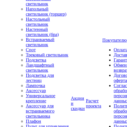
светильник
Напольный
светильник (торшер)
Настольный
светильник
Настенный
светильник (бра)
Встраиваемый
Покупателю
светильник
Спот
Оплат
Трековый светильник
Доста
Подсветка
Гаран
Ландшафтный
Обмен
светильник
возвра
Подсветка для
Догов
лестниц
оферта
Лампочка
Соглас
Аксессуар
обрабо
Универсальное
персо
Акции
крепление
Расчет
данны
и
Аксессуар для
проекта
Полит
скидки
встраиваемого
обраб
светильника
персо
Плафон
данны
Пульт для управления
Полит