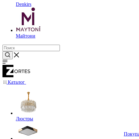
Denkirs
Майтони
Каталог
Люстры
Покуп