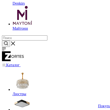
Denkirs
Майтони
Каталог
Люстры
Покуп