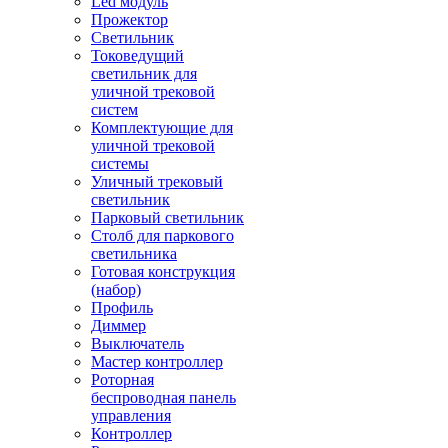
Led модуль
Прожектор
Светильник
Токоведущий
светильник для
уличной трековой
систем
Комплектующие для
уличной трековой
системы
Уличный трековый
светильник
Парковый светильник
Столб для паркового
светильника
Готовая конструкция
(набор)
Профиль
Диммер
Выключатель
Мастер контроллер
Роторная
беспроводная панель
управления
Контроллер