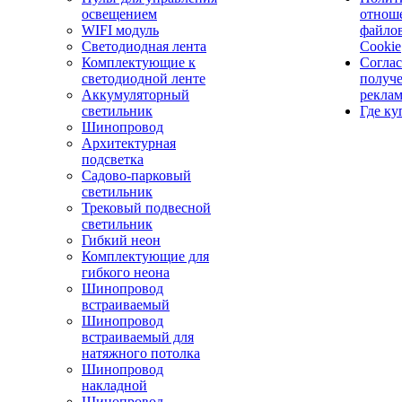
освещением
отнош
WIFI модуль
файло
Светодиодная лента
Cookie
Комплектующие к
Соглас
светодиодной ленте
получ
Аккумуляторный
рекла
светильник
Где ку
Шинопровод
Архитектурная
подсветка
Садово-парковый
светильник
Трековый подвесной
светильник
Гибкий неон
Комплектующие для
гибкого неона
Шинопровод
встраиваемый
Шинопровод
встраиваемый для
натяжного потолка
Шинопровод
накладной
Шинопровод