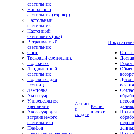
светильник
Напольный
светильник (торшер)
Настольный
светильник
Настенный
светильник (бра)
Встраиваемый
Покупателю
светильник
Спот
Оплат
Трековый светильник
Доста
Подсветка
Гаран
Ландшафтный
Обмен
светильник
возвра
Подсветка для
Догов
лестниц
оферта
Лампочка
Соглас
Аксессуар
обрабо
Универсальное
персо
Акции
крепление
Расчет
данны
и
Аксессуар для
проекта
Полит
скидки
встраиваемого
обраб
светильника
персо
Плафон
данны
Пульт для управления
Полит