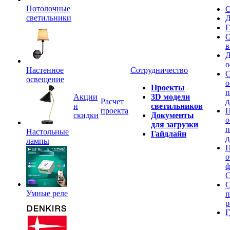
Потолочные
О
светильники
Д
Г
О
в
Д
о
Настенное
Сотрудничество
С
освещение
о
Проекты
п
Акции
3D модели
Расчет
д
и
светильников
проекта
П
скидки
Документы
о
для загрузки
п
Настольные
Гайдлайн
д
лампы
П
о
ф
C
С
Умные реле
п
р
Г