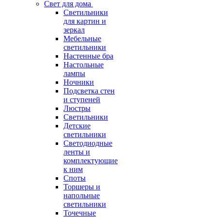
Свет для дома
Светильники
для картин и
зеркал
Мебельные
светильники
Настенные бра
Настольные
лампы
Ночники
Подсветка стен
и ступеней
Люстры
Светильники
Детские
светильники
Светодиодные
ленты и
комплектующие
к ним
Споты
Торшеры и
напольные
светильники
Точечные