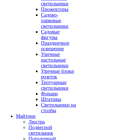
светильники
Прожекторы
Садово-
парковые
светильники
Садовые
фигуры
Праздничное
освещение
Уличные
настольные
светильники
Уличные блоки
розеток
Тротуарные
светильники
Фонари
Штативы
Светильники на
столбы
Майтони
Люстра
Подвесной
светильник
Потолочный