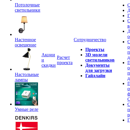
Потолочные
О
светильники
Д
Г
О
в
Д
о
Настенное
Сотрудничество
С
освещение
о
Проекты
п
Акции
3D модели
Расчет
д
и
светильников
проекта
П
скидки
Документы
о
для загрузки
п
Настольные
Гайдлайн
д
лампы
П
о
ф
C
С
Умные реле
п
р
Г