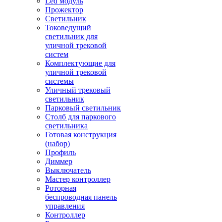
Led модуль
Прожектор
Светильник
Токоведущий
светильник для
уличной трековой
систем
Комплектующие для
уличной трековой
системы
Уличный трековый
светильник
Парковый светильник
Столб для паркового
светильника
Готовая конструкция
(набор)
Профиль
Диммер
Выключатель
Мастер контроллер
Роторная
беспроводная панель
управления
Контроллер