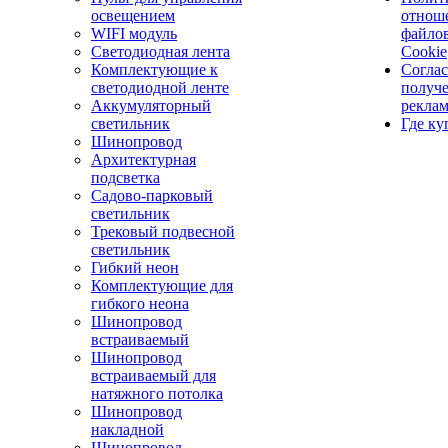
освещением
отнош
WIFI модуль
файло
Светодиодная лента
Cookie
Комплектующие к
Соглас
светодиодной ленте
получ
Аккумуляторный
рекла
светильник
Где ку
Шинопровод
Архитектурная
подсветка
Садово-парковый
светильник
Трековый подвесной
светильник
Гибкий неон
Комплектующие для
гибкого неона
Шинопровод
встраиваемый
Шинопровод
встраиваемый для
натяжного потолка
Шинопровод
накладной
Шинопровод