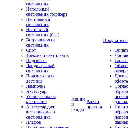
светильник
Напольный
светильник (торшер)
Настольный
светильник
Настенный
светильник (бра)
Встраиваемый
Покупателю
светильник
Спот
Оплат
Трековый светильник
Доста
Подсветка
Гаран
Ландшафтный
Обмен
светильник
возвра
Подсветка для
Догов
лестниц
оферта
Лампочка
Соглас
Аксессуар
обрабо
Универсальное
персо
Акции
крепление
Расчет
данны
и
Аксессуар для
проекта
Полит
скидки
встраиваемого
обраб
светильника
персо
Плафон
данны
Пульт для управления
Полит