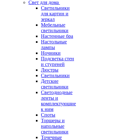
Свет для дома
Светильники
для картин и
зеркал
Мебельные
светильники
Настенные бра
Настольные
лампы
Ночники
Подсветка стен
и ступеней
Люстры
Светильники
Детские
светильники
Светодиодные
ленты и
комплектующие
к ним
Споты
Торшеры и
напольные
светильники
Точечные