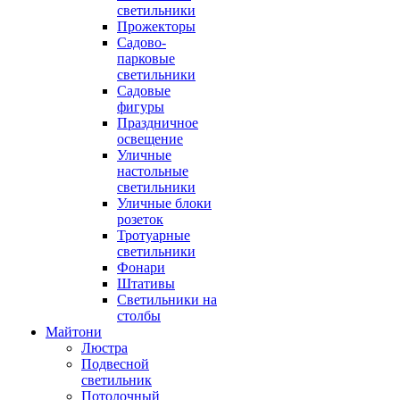
светильники
Прожекторы
Садово-
парковые
светильники
Садовые
фигуры
Праздничное
освещение
Уличные
настольные
светильники
Уличные блоки
розеток
Тротуарные
светильники
Фонари
Штативы
Светильники на
столбы
Майтони
Люстра
Подвесной
светильник
Потолочный