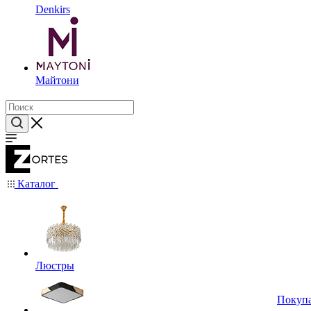
Denkirs
Майтони
Каталог
Люстры
Покуп