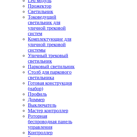
Led модуль
Прожектор
Светильник
Токоведущий
светильник для
уличной трековой
систем
Комплектующие для
уличной трековой
системы
Уличный трековый
светильник
Парковый светильник
Столб для паркового
светильника
Готовая конструкция
(набор)
Профиль
Диммер
Выключатель
Мастер контроллер
Роторная
беспроводная панель
управления
Контроллер