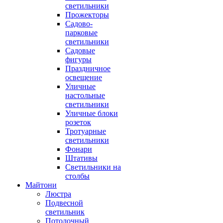
светильники
Прожекторы
Садово-
парковые
светильники
Садовые
фигуры
Праздничное
освещение
Уличные
настольные
светильники
Уличные блоки
розеток
Тротуарные
светильники
Фонари
Штативы
Светильники на
столбы
Майтони
Люстра
Подвесной
светильник
Потолочный