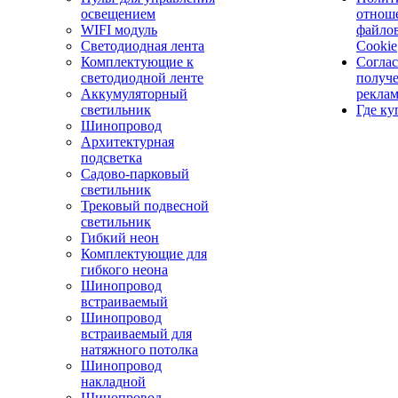
освещением
отнош
WIFI модуль
файло
Светодиодная лента
Cookie
Комплектующие к
Соглас
светодиодной ленте
получ
Аккумуляторный
рекла
светильник
Где ку
Шинопровод
Архитектурная
подсветка
Садово-парковый
светильник
Трековый подвесной
светильник
Гибкий неон
Комплектующие для
гибкого неона
Шинопровод
встраиваемый
Шинопровод
встраиваемый для
натяжного потолка
Шинопровод
накладной
Шинопровод