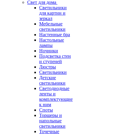
Свет для дома
Светильники
для картин и
зеркал
Мебельные
светильники
Настенные бра
Настольные
лампы
Ночники
Подсветка стен
и ступеней
Люстры
Светильники
Детские
светильники
Светодиодные
ленты и
комплектующие
к ним
Споты
Торшеры и
напольные
светильники
Точечные