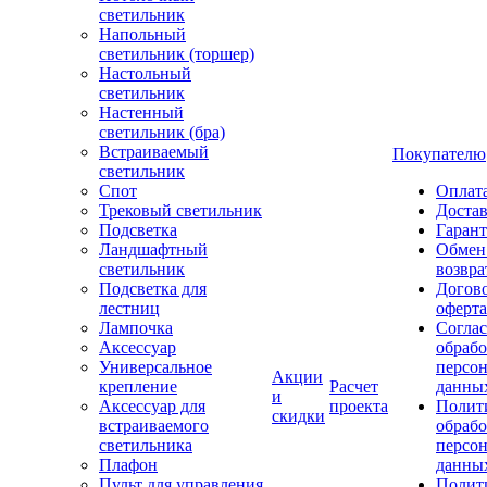
светильник
Напольный
светильник (торшер)
Настольный
светильник
Настенный
светильник (бра)
Встраиваемый
Покупателю
светильник
Спот
Оплат
Трековый светильник
Доста
Подсветка
Гаран
Ландшафтный
Обмен
светильник
возвра
Подсветка для
Догов
лестниц
оферта
Лампочка
Соглас
Аксессуар
обрабо
Универсальное
персо
Акции
крепление
Расчет
данны
и
Аксессуар для
проекта
Полит
скидки
встраиваемого
обраб
светильника
персо
Плафон
данны
Пульт для управления
Полит