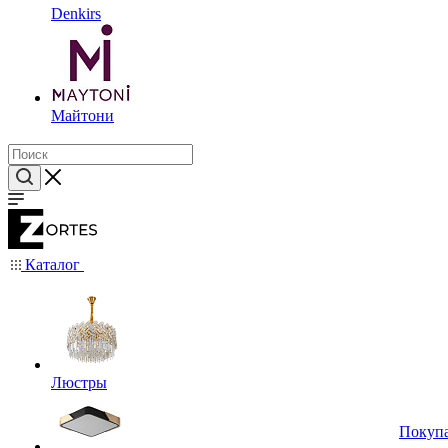
Denkirs
Майтони
Каталог
Люстры
Покуп