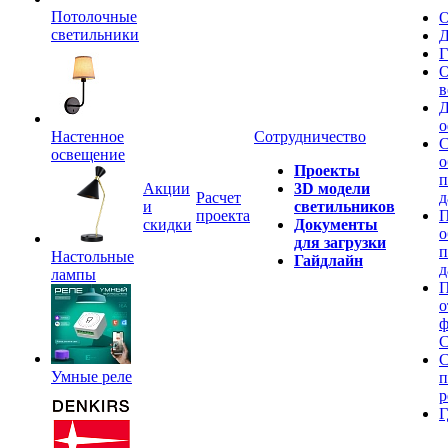
Потолочные
О
светильники
Д
Г
О
в
Д
о
Настенное
Сотрудничество
С
освещение
о
Проекты
п
Акции
3D модели
Расчет
д
и
светильников
проекта
П
скидки
Документы
о
для загрузки
п
Настольные
Гайдлайн
д
лампы
П
о
ф
C
С
Умные реле
п
р
Г