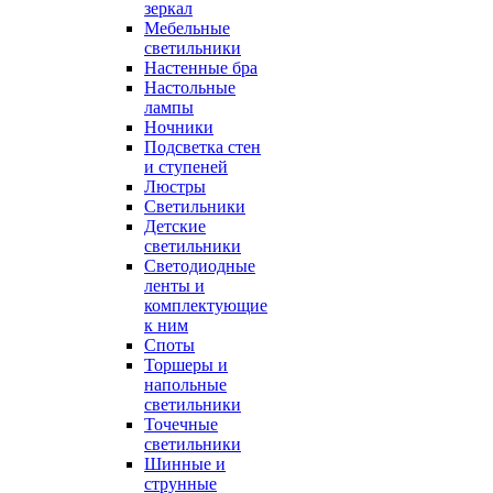
зеркал
Мебельные
светильники
Настенные бра
Настольные
лампы
Ночники
Подсветка стен
и ступеней
Люстры
Светильники
Детские
светильники
Светодиодные
ленты и
комплектующие
к ним
Споты
Торшеры и
напольные
светильники
Точечные
светильники
Шинные и
струнные