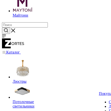
Майтони
Каталог
Люстры
Покуп
Потолочные
О
светильники
Д
Г