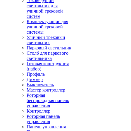
Токоведущий
светильник для
уличной трековой
систем
Комплектующие для
уличной трековой
системы
Уличный трековый
светильник
Парковый светильник
Столб для паркового
светильника
Готовая конструкция
(набор)
Профиль
Диммер
Выключатель
Мастер контроллер
Роторная
беспроводная панель
управления
Контроллер
Роторная панель
управления
Панель управления