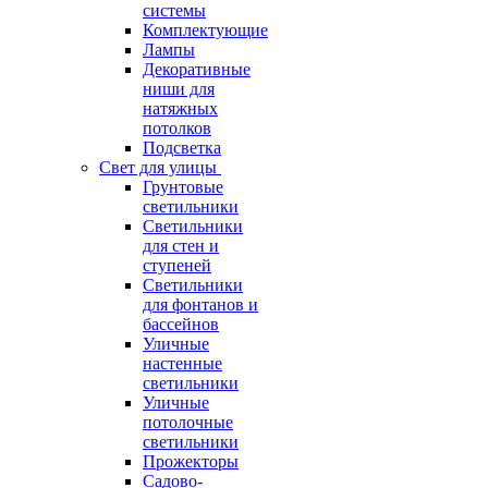
системы
Комплектующие
Лампы
Декоративные
ниши для
натяжных
потолков
Подсветка
Свет для улицы
Грунтовые
светильники
Светильники
для стен и
ступеней
Светильники
для фонтанов и
бассейнов
Уличные
настенные
светильники
Уличные
потолочные
светильники
Прожекторы
Садово-