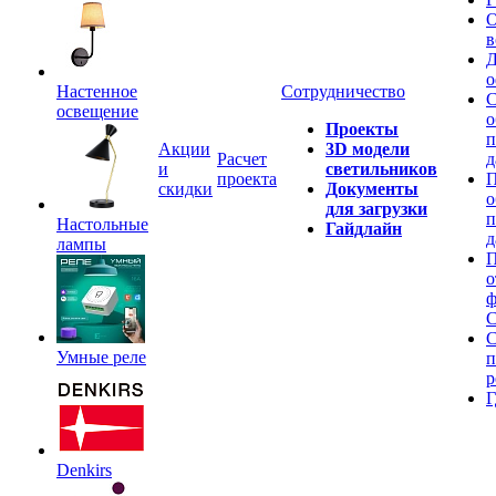
О
в
Д
о
Настенное
Сотрудничество
С
освещение
о
Проекты
п
Акции
3D модели
Расчет
д
и
светильников
проекта
П
скидки
Документы
о
для загрузки
п
Настольные
Гайдлайн
д
лампы
П
о
ф
C
С
Умные реле
п
р
Г
Denkirs