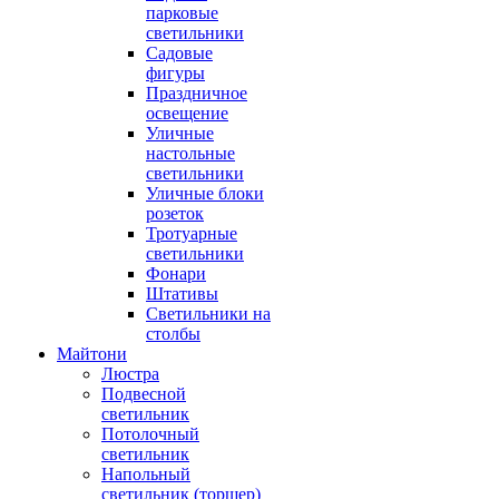
парковые
светильники
Садовые
фигуры
Праздничное
освещение
Уличные
настольные
светильники
Уличные блоки
розеток
Тротуарные
светильники
Фонари
Штативы
Светильники на
столбы
Майтони
Люстра
Подвесной
светильник
Потолочный
светильник
Напольный
светильник (торшер)