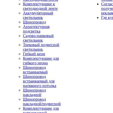
Комплектующие к
Соглас
светодиодной ленте
получ
Аккумуляторный
рекла
светильник
Где ку
Шинопровод
Архитектурная
подсветка
Садово-парковый
светильник
Трековый подвесной
светильник
Гибкий неон
Комплектующие для
гибкого неона
Шинопровод
встраиваемый
Шинопровод
встраиваемый для
натяжного потолка
Шинопровод
накладной
Шинопровод
накладной/подвесной
Комплектующие для
встраиваемой