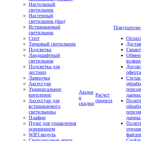
Настольный
светильник
Настенный
светильник (бра)
Встраиваемый
Покупателю
светильник
Спот
Оплат
Трековый светильник
Доста
Подсветка
Гаран
Ландшафтный
Обмен
светильник
возвра
Подсветка для
Догов
лестниц
оферта
Лампочка
Соглас
Аксессуар
обрабо
Универсальное
персо
Акции
крепление
Расчет
данны
и
Аксессуар для
проекта
Полит
скидки
встраиваемого
обраб
светильника
персо
Плафон
данны
Пульт для управления
Полит
освещением
отнош
WIFI модуль
файло
Светодиодная лента
Cookie