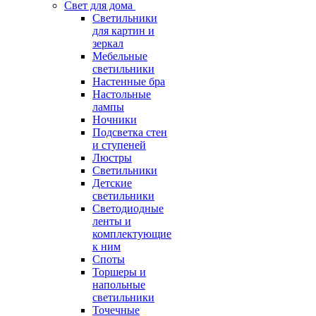
Свет для дома
Светильники
для картин и
зеркал
Мебельные
светильники
Настенные бра
Настольные
лампы
Ночники
Подсветка стен
и ступеней
Люстры
Светильники
Детские
светильники
Светодиодные
ленты и
комплектующие
к ним
Споты
Торшеры и
напольные
светильники
Точечные