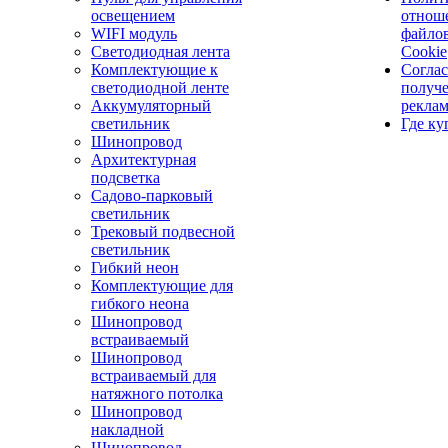
освещением
отнош
WIFI модуль
файло
Светодиодная лента
Cookie
Комплектующие к
Соглас
светодиодной ленте
получ
Аккумуляторный
рекла
светильник
Где ку
Шинопровод
Архитектурная
подсветка
Садово-парковый
светильник
Трековый подвесной
светильник
Гибкий неон
Комплектующие для
гибкого неона
Шинопровод
встраиваемый
Шинопровод
встраиваемый для
натяжного потолка
Шинопровод
накладной
Шинопровод