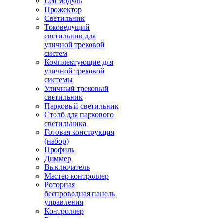
Led модуль
Прожектор
Светильник
Токоведущий
светильник для
уличной трековой
систем
Комплектующие для
уличной трековой
системы
Уличный трековый
светильник
Парковый светильник
Столб для паркового
светильника
Готовая конструкция
(набор)
Профиль
Диммер
Выключатель
Мастер контроллер
Роторная
беспроводная панель
управления
Контроллер