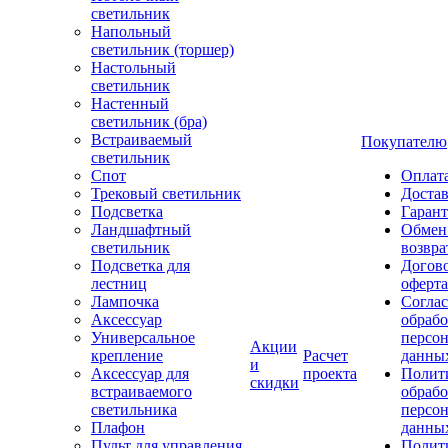
светильник
Напольный
светильник (торшер)
Настольный
светильник
Настенный
светильник (бра)
Встраиваемый
Покупателю
светильник
Спот
Оплат
Трековый светильник
Доста
Подсветка
Гаран
Ландшафтный
Обмен
светильник
возвра
Подсветка для
Догов
лестниц
оферта
Лампочка
Соглас
Аксессуар
обрабо
Универсальное
персо
Акции
крепление
Расчет
данны
и
Аксессуар для
проекта
Полит
скидки
встраиваемого
обраб
светильника
персо
Плафон
данны
Пульт для управления
Полит