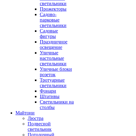
светильники
Прожекторы
Садово-
парковые
светильники
Садовые
фигуры
Праздничное
освещение
Уличные
настольные
светильники
Уличные блоки
розеток
Тротуарные
светильники
Фонари
Штативы
Светильники на
столбы
Майтони
Люстра
Подвесной
светильник
Потолочный