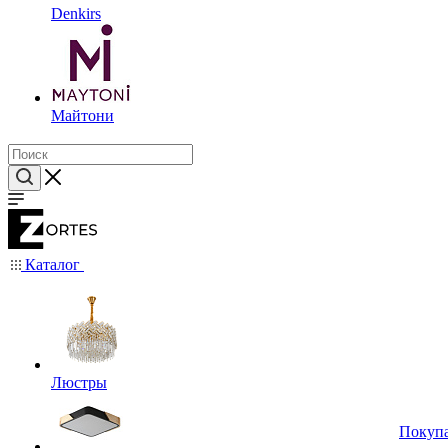
Denkirs
Майтони
Каталог
Люстры
Покуп