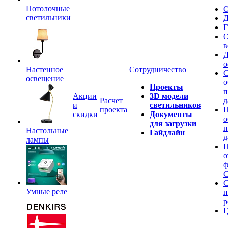
Потолочные
О
светильники
Д
Г
О
в
Д
о
Настенное
Сотрудничество
С
освещение
о
Проекты
п
Акции
3D модели
Расчет
д
и
светильников
проекта
П
скидки
Документы
о
для загрузки
п
Настольные
Гайдлайн
д
лампы
П
о
ф
C
С
Умные реле
п
р
Г