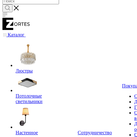
Каталог
Люстры
Покуп
Потолочные
О
светильники
Д
Г
О
в
Д
о
Настенное
Сотрудничество
С