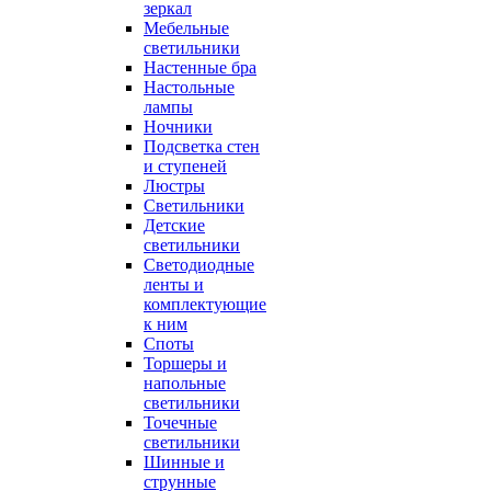
зеркал
Мебельные
светильники
Настенные бра
Настольные
лампы
Ночники
Подсветка стен
и ступеней
Люстры
Светильники
Детские
светильники
Светодиодные
ленты и
комплектующие
к ним
Споты
Торшеры и
напольные
светильники
Точечные
светильники
Шинные и
струнные