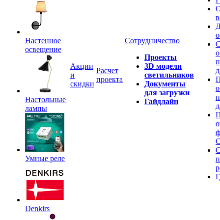
О
в
Д
о
Настенное
Сотрудничество
С
освещение
о
Проекты
п
Акции
3D модели
Расчет
д
и
светильников
проекта
П
скидки
Документы
о
для загрузки
п
Настольные
Гайдлайн
д
лампы
П
о
ф
C
С
Умные реле
п
р
Г
Denkirs