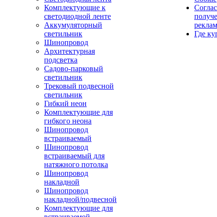
Комплектующие к
Соглас
светодиодной ленте
получ
Аккумуляторный
рекла
светильник
Где ку
Шинопровод
Архитектурная
подсветка
Садово-парковый
светильник
Трековый подвесной
светильник
Гибкий неон
Комплектующие для
гибкого неона
Шинопровод
встраиваемый
Шинопровод
встраиваемый для
натяжного потолка
Шинопровод
накладной
Шинопровод
накладной/подвесной
Комплектующие для
встраиваемой