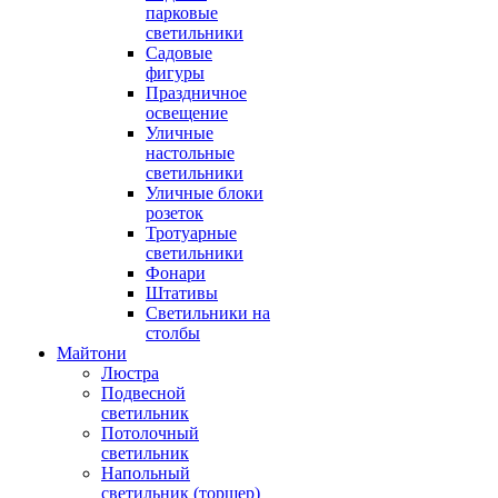
парковые
светильники
Садовые
фигуры
Праздничное
освещение
Уличные
настольные
светильники
Уличные блоки
розеток
Тротуарные
светильники
Фонари
Штативы
Светильники на
столбы
Майтони
Люстра
Подвесной
светильник
Потолочный
светильник
Напольный
светильник (торшер)