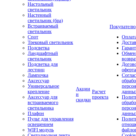
Настольный
светильник
Настенный
светильник (бра)
Встраиваемый
Покупателю
светильник
Спот
Оплат
Трековый светильник
Доста
Подсветка
Гаран
Ландшафтный
Обмен
светильник
возвра
Подсветка для
Догов
лестниц
оферта
Лампочка
Соглас
Аксессуар
обрабо
Универсальное
персо
Акции
крепление
Расчет
данны
и
Аксессуар для
проекта
Полит
скидки
встраиваемого
обраб
светильника
персо
Плафон
данны
Пульт для управления
Полит
освещением
отнош
WIFI модуль
файло
Светодиодная лента
Cookie