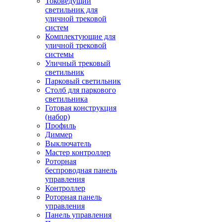
Токоведущий
светильник для
уличной трековой
систем
Комплектующие для
уличной трековой
системы
Уличный трековый
светильник
Парковый светильник
Столб для паркового
светильника
Готовая конструкция
(набор)
Профиль
Диммер
Выключатель
Мастер контроллер
Роторная
беспроводная панель
управления
Контроллер
Роторная панель
управления
Панель управления