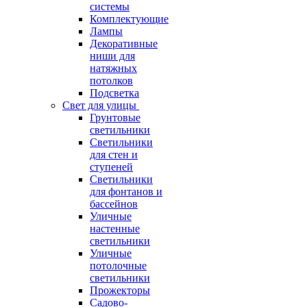
системы
Комплектующие
Лампы
Декоративные
ниши для
натяжных
потолков
Подсветка
Свет для улицы
Грунтовые
светильники
Светильники
для стен и
ступеней
Светильники
для фонтанов и
бассейнов
Уличные
настенные
светильники
Уличные
потолочные
светильники
Прожекторы
Садово-