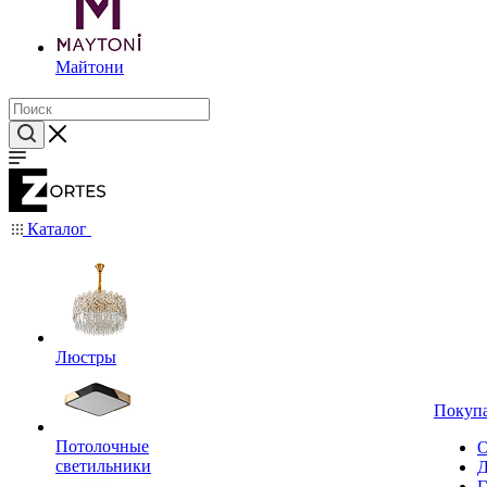
Майтони
Каталог
Люстры
Покуп
Потолочные
О
светильники
Д
Г