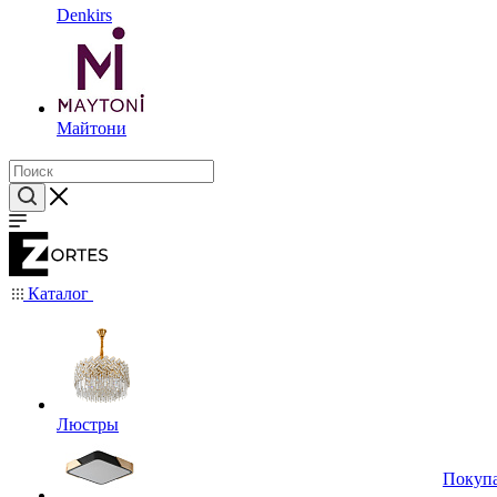
Denkirs
Майтони
Каталог
Люстры
Покуп