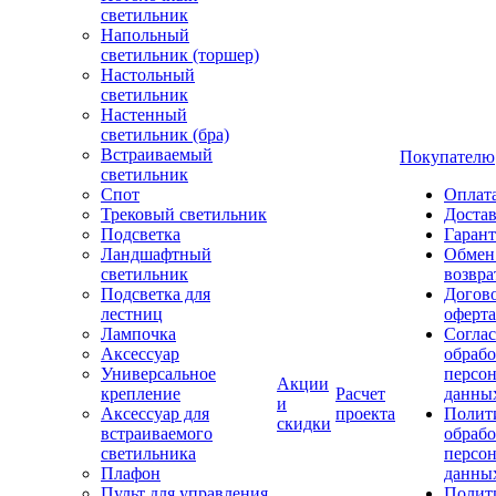
светильник
Напольный
светильник (торшер)
Настольный
светильник
Настенный
светильник (бра)
Встраиваемый
Покупателю
светильник
Спот
Оплат
Трековый светильник
Доста
Подсветка
Гаран
Ландшафтный
Обмен
светильник
возвра
Подсветка для
Догов
лестниц
оферта
Лампочка
Соглас
Аксессуар
обрабо
Универсальное
персо
Акции
крепление
Расчет
данны
и
Аксессуар для
проекта
Полит
скидки
встраиваемого
обраб
светильника
персо
Плафон
данны
Пульт для управления
Полит