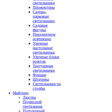
светильники
Прожекторы
Садово-
парковые
светильники
Садовые
фигуры
Праздничное
освещение
Уличные
настольные
светильники
Уличные блоки
розеток
Тротуарные
светильники
Фонари
Штативы
Светильники на
столбы
Майтони
Люстра
Подвесной
светильник
Потолочный