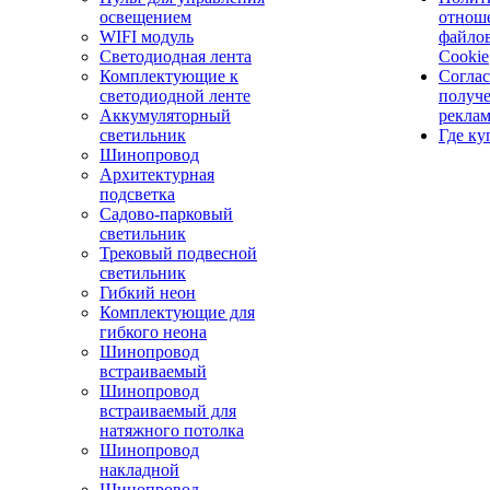
освещением
отнош
WIFI модуль
файло
Светодиодная лента
Cookie
Комплектующие к
Соглас
светодиодной ленте
получ
Аккумуляторный
рекла
светильник
Где ку
Шинопровод
Архитектурная
подсветка
Садово-парковый
светильник
Трековый подвесной
светильник
Гибкий неон
Комплектующие для
гибкого неона
Шинопровод
встраиваемый
Шинопровод
встраиваемый для
натяжного потолка
Шинопровод
накладной
Шинопровод