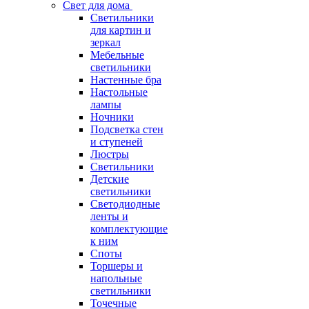
Свет для дома
Светильники
для картин и
зеркал
Мебельные
светильники
Настенные бра
Настольные
лампы
Ночники
Подсветка стен
и ступеней
Люстры
Светильники
Детские
светильники
Светодиодные
ленты и
комплектующие
к ним
Споты
Торшеры и
напольные
светильники
Точечные