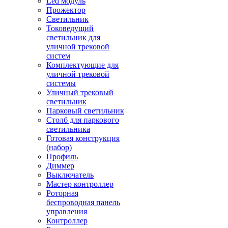
Led модуль
Прожектор
Светильник
Токоведущий
светильник для
уличной трековой
систем
Комплектующие для
уличной трековой
системы
Уличный трековый
светильник
Парковый светильник
Столб для паркового
светильника
Готовая конструкция
(набор)
Профиль
Диммер
Выключатель
Мастер контроллер
Роторная
беспроводная панель
управления
Контроллер