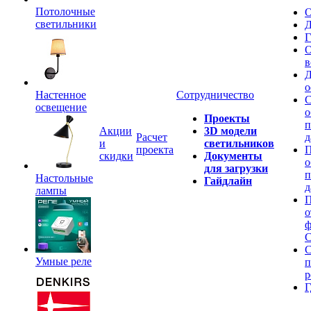
Потолочные
О
светильники
Д
Г
О
в
Д
о
Настенное
Сотрудничество
С
освещение
о
Проекты
п
Акции
3D модели
Расчет
д
и
светильников
проекта
П
скидки
Документы
о
для загрузки
п
Настольные
Гайдлайн
д
лампы
П
о
ф
C
С
Умные реле
п
р
Г