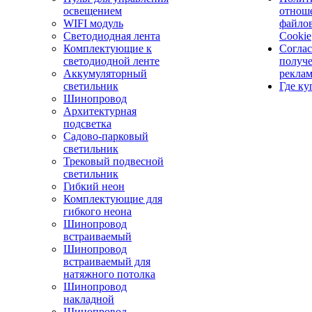
освещением
отнош
WIFI модуль
файло
Светодиодная лента
Cookie
Комплектующие к
Соглас
светодиодной ленте
получ
Аккумуляторный
рекла
светильник
Где ку
Шинопровод
Архитектурная
подсветка
Садово-парковый
светильник
Трековый подвесной
светильник
Гибкий неон
Комплектующие для
гибкого неона
Шинопровод
встраиваемый
Шинопровод
встраиваемый для
натяжного потолка
Шинопровод
накладной
Шинопровод