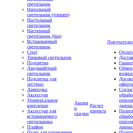
светильник
Напольный
светильник (торшер)
Настольный
светильник
Настенный
светильник (бра)
Встраиваемый
Покупателю
светильник
Спот
Оплат
Трековый светильник
Доста
Подсветка
Гаран
Ландшафтный
Обмен
светильник
возвра
Подсветка для
Догов
лестниц
оферта
Лампочка
Соглас
Аксессуар
обрабо
Универсальное
персо
Акции
крепление
Расчет
данны
и
Аксессуар для
проекта
Полит
скидки
встраиваемого
обраб
светильника
персо
Плафон
данны
Пульт для управления
Полит