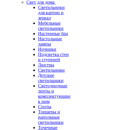
Свет для дома
Светильники
для картин и
зеркал
Мебельные
светильники
Настенные бра
Настольные
лампы
Ночники
Подсветка стен
и ступеней
Люстры
Светильники
Детские
светильники
Светодиодные
ленты и
комплектующие
к ним
Споты
Торшеры и
напольные
светильники
Точечные