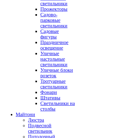
светильники
Прожекторы
Садово-
парковые
светильники
Садовые
фигуры
Праздничное
освещение
Уличные
настольные
светильники
Уличные блоки
розеток
Тротуарные
светильники
Фонари
Штативы
Светильники на
столбы
Майтони
Люстра
Подвесной
светильник
Потолочный