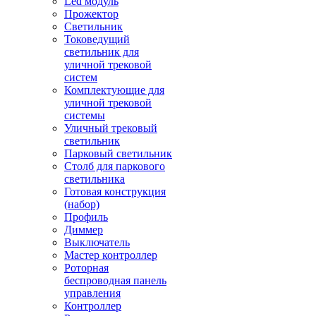
Led модуль
Прожектор
Светильник
Токоведущий
светильник для
уличной трековой
систем
Комплектующие для
уличной трековой
системы
Уличный трековый
светильник
Парковый светильник
Столб для паркового
светильника
Готовая конструкция
(набор)
Профиль
Диммер
Выключатель
Мастер контроллер
Роторная
беспроводная панель
управления
Контроллер