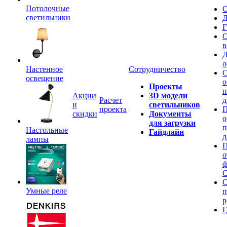
Потолочные
О
светильники
Д
Г
О
в
Д
о
Настенное
Сотрудничество
С
освещение
о
Проекты
п
Акции
3D модели
Расчет
д
и
светильников
проекта
П
скидки
Документы
о
для загрузки
п
Настольные
Гайдлайн
д
лампы
П
о
ф
C
С
Умные реле
п
р
Г