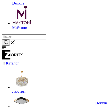
Denkirs
Майтони
Каталог
Люстры
Покуп