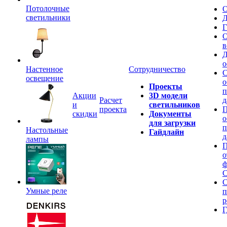
Потолочные
О
светильники
Д
Г
О
в
Д
о
Настенное
Сотрудничество
С
освещение
о
Проекты
п
Акции
3D модели
Расчет
д
и
светильников
проекта
П
скидки
Документы
о
для загрузки
п
Настольные
Гайдлайн
д
лампы
П
о
ф
C
С
Умные реле
п
р
Г