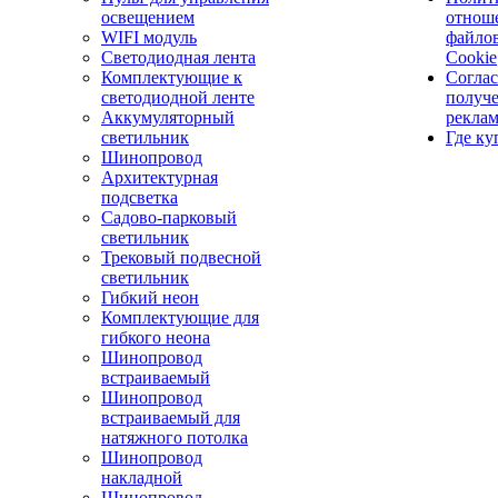
освещением
отнош
WIFI модуль
файло
Светодиодная лента
Cookie
Комплектующие к
Соглас
светодиодной ленте
получ
Аккумуляторный
рекла
светильник
Где ку
Шинопровод
Архитектурная
подсветка
Садово-парковый
светильник
Трековый подвесной
светильник
Гибкий неон
Комплектующие для
гибкого неона
Шинопровод
встраиваемый
Шинопровод
встраиваемый для
натяжного потолка
Шинопровод
накладной
Шинопровод