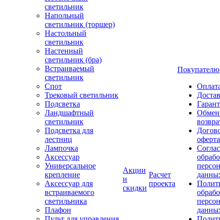
светильник
Напольный
светильник (торшер)
Настольный
светильник
Настенный
светильник (бра)
Встраиваемый
Покупателю
светильник
Спот
Оплат
Трековый светильник
Доста
Подсветка
Гаран
Ландшафтный
Обмен
светильник
возвра
Подсветка для
Догов
лестниц
оферта
Лампочка
Соглас
Аксессуар
обрабо
Универсальное
персо
Акции
крепление
Расчет
данны
и
Аксессуар для
проекта
Полит
скидки
встраиваемого
обраб
светильника
персо
Плафон
данны
Пульт для управления
Полит