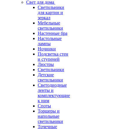
Свет для дома
Светильники
для картин и
зеркал
Мебельные
светильники
Настенные бра
Настольные
лампы
Ночники
Подсветка стен
и ступеней
Люстры
Светильники
Детские
светильники
Светодиодные
ленты и
комплектующие
к ним
Споты
Торшеры и
напольные
светильники
Точечные