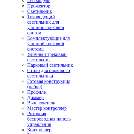
Led модуль
Прожектор
Светильник
Токоведущий
светильник для
уличной трековой
систем
Комплектующие для
уличной трековой
системы
Уличный трековый
светильник
Парковый светильник
Столб для паркового
светильника
Готовая конструкция
(набор)
Профиль
Диммер
Выключатель
Мастер контроллер
Роторная
беспроводная панель
управления
Контроллер