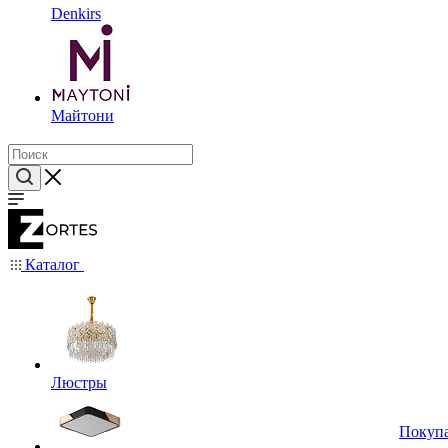
Denkirs
Майтони
Каталог
Люстры
Покуп