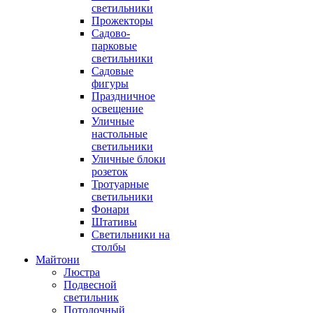
светильники
Прожекторы
Садово-
парковые
светильники
Садовые
фигуры
Праздничное
освещение
Уличные
настольные
светильники
Уличные блоки
розеток
Тротуарные
светильники
Фонари
Штативы
Светильники на
столбы
Майтони
Люстра
Подвесной
светильник
Потолочный