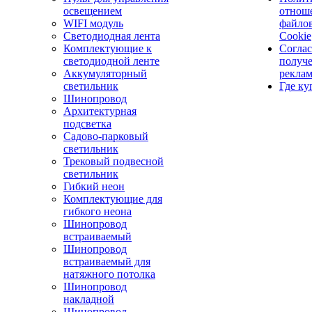
освещением
отнош
WIFI модуль
файло
Светодиодная лента
Cookie
Комплектующие к
Соглас
светодиодной ленте
получ
Аккумуляторный
рекла
светильник
Где ку
Шинопровод
Архитектурная
подсветка
Садово-парковый
светильник
Трековый подвесной
светильник
Гибкий неон
Комплектующие для
гибкого неона
Шинопровод
встраиваемый
Шинопровод
встраиваемый для
натяжного потолка
Шинопровод
накладной
Шинопровод