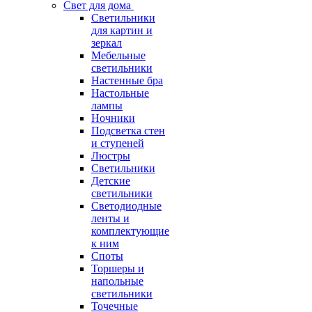
Свет для дома
Светильники
для картин и
зеркал
Мебельные
светильники
Настенные бра
Настольные
лампы
Ночники
Подсветка стен
и ступеней
Люстры
Светильники
Детские
светильники
Светодиодные
ленты и
комплектующие
к ним
Споты
Торшеры и
напольные
светильники
Точечные