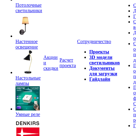
Потолочные
О
светильники
Д
Г
О
в
Д
о
Настенное
Сотрудничество
С
освещение
о
Проекты
п
Акции
3D модели
Расчет
д
и
светильников
проекта
П
скидки
Документы
о
для загрузки
п
Настольные
Гайдлайн
д
лампы
П
о
ф
C
С
Умные реле
п
р
Г