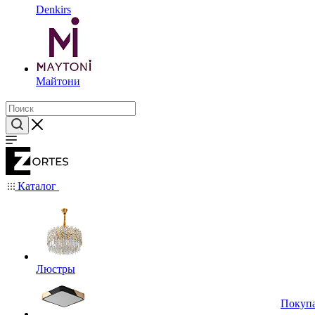
Denkirs
Майтони
Каталог
Люстры
Покуп