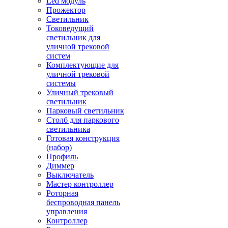
Led модуль
Прожектор
Светильник
Токоведущий
светильник для
уличной трековой
систем
Комплектующие для
уличной трековой
системы
Уличный трековый
светильник
Парковый светильник
Столб для паркового
светильника
Готовая конструкция
(набор)
Профиль
Диммер
Выключатель
Мастер контроллер
Роторная
беспроводная панель
управления
Контроллер