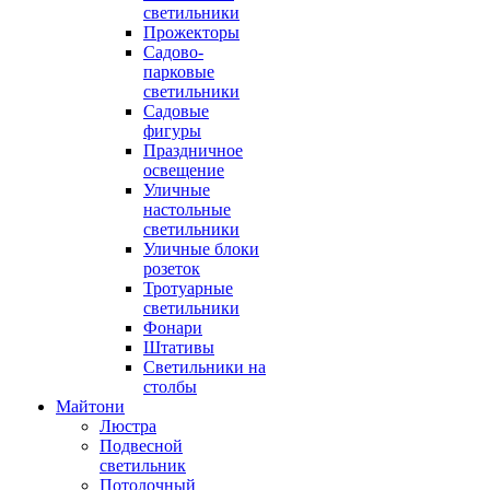
светильники
Прожекторы
Садово-
парковые
светильники
Садовые
фигуры
Праздничное
освещение
Уличные
настольные
светильники
Уличные блоки
розеток
Тротуарные
светильники
Фонари
Штативы
Светильники на
столбы
Майтони
Люстра
Подвесной
светильник
Потолочный