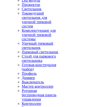
Led модуль
Прожектор
Светильник
Токоведущий
светильник для
уличной трековой
систем
Комплектующие для
уличной трековой
системы
Уличный трековый
светильник
Парковый светильник
Столб для паркового
светильника
Готовая конструкция
(набор)
Профиль
Диммер
Выключатель
Мастер контроллер
Роторная
беспроводная панель
управления
Контроллер