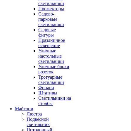
светильники
Прожекторы
Садово-
парковые
светильники
Садовые
фигуры
Праздничное
освещение
Уличные
настольные
светильники
Уличные блоки
розеток
Тротуарные
светильники
Фонари
Штативы
Светильники на
столбы
Майтони
Люстра
Подвесной
светильник
Потолочный