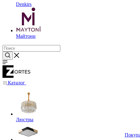
Denkirs
Майтони
Каталог
Люстры
Покуп