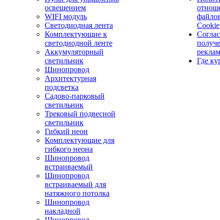
освещением
отнош
WIFI модуль
файло
Светодиодная лента
Cookie
Комплектующие к
Соглас
светодиодной ленте
получ
Аккумуляторный
рекла
светильник
Где ку
Шинопровод
Архитектурная
подсветка
Садово-парковый
светильник
Трековый подвесной
светильник
Гибкий неон
Комплектующие для
гибкого неона
Шинопровод
встраиваемый
Шинопровод
встраиваемый для
натяжного потолка
Шинопровод
накладной
Шинопровод