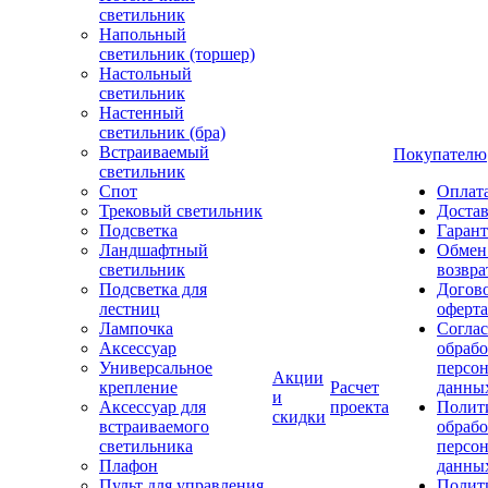
светильник
Напольный
светильник (торшер)
Настольный
светильник
Настенный
светильник (бра)
Встраиваемый
Покупателю
светильник
Спот
Оплат
Трековый светильник
Доста
Подсветка
Гаран
Ландшафтный
Обмен
светильник
возвра
Подсветка для
Догов
лестниц
оферта
Лампочка
Соглас
Аксессуар
обрабо
Универсальное
персо
Акции
крепление
Расчет
данны
и
Аксессуар для
проекта
Полит
скидки
встраиваемого
обраб
светильника
персо
Плафон
данны
Пульт для управления
Полит