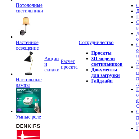
Потолочные
О
светильники
Д
Г
О
в
Д
о
Настенное
Сотрудничество
С
освещение
о
Проекты
п
Акции
3D модели
Расчет
д
и
светильников
проекта
П
скидки
Документы
о
для загрузки
п
Настольные
Гайдлайн
д
лампы
П
о
ф
C
С
Умные реле
п
р
Г