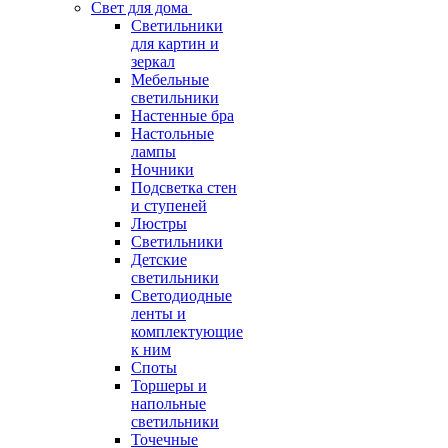
Свет для дома
Светильники
для картин и
зеркал
Мебельные
светильники
Настенные бра
Настольные
лампы
Ночники
Подсветка стен
и ступеней
Люстры
Светильники
Детские
светильники
Светодиодные
ленты и
комплектующие
к ним
Споты
Торшеры и
напольные
светильники
Точечные