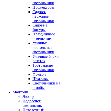
светильники
Прожекторы
Садово-
парковые
светильники
Садовые
фигуры
Праздничное
освещение
Уличные
настольные
светильники
Уличные блоки
розеток
Тротуарные
светильники
Фонари
Штативы
Светильники на
столбы
Майтони
Люстра
Подвесной
светильник
Потолочный