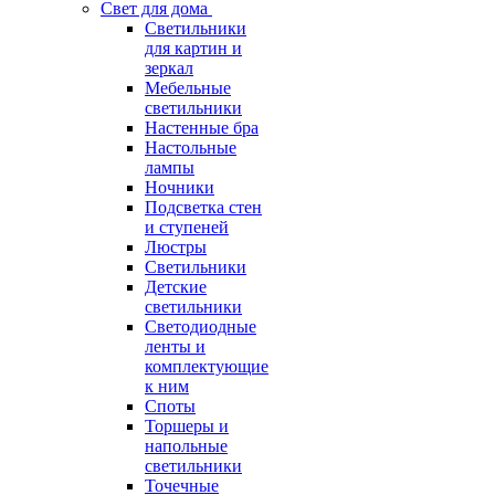
Свет для дома
Светильники
для картин и
зеркал
Мебельные
светильники
Настенные бра
Настольные
лампы
Ночники
Подсветка стен
и ступеней
Люстры
Светильники
Детские
светильники
Светодиодные
ленты и
комплектующие
к ним
Споты
Торшеры и
напольные
светильники
Точечные