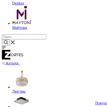
Denkirs
Майтони
Каталог
Люстры
Покуп