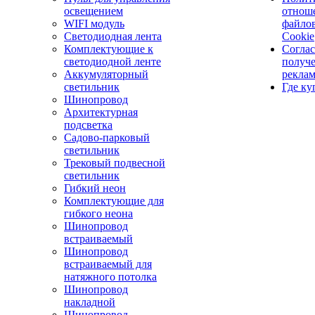
освещением
отнош
WIFI модуль
файло
Светодиодная лента
Cookie
Комплектующие к
Соглас
светодиодной ленте
получ
Аккумуляторный
рекла
светильник
Где ку
Шинопровод
Архитектурная
подсветка
Садово-парковый
светильник
Трековый подвесной
светильник
Гибкий неон
Комплектующие для
гибкого неона
Шинопровод
встраиваемый
Шинопровод
встраиваемый для
натяжного потолка
Шинопровод
накладной
Шинопровод