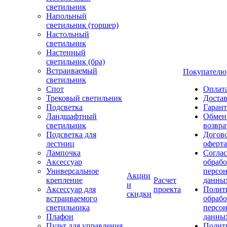
светильник
Напольный
светильник (торшер)
Настольный
светильник
Настенный
светильник (бра)
Встраиваемый
Покупателю
светильник
Спот
Оплат
Трековый светильник
Доста
Подсветка
Гаран
Ландшафтный
Обмен
светильник
возвра
Подсветка для
Догов
лестниц
оферта
Лампочка
Соглас
Аксессуар
обрабо
Универсальное
персо
Акции
крепление
Расчет
данны
и
Аксессуар для
проекта
Полит
скидки
встраиваемого
обраб
светильника
персо
Плафон
данны
Пульт для управления
Полит