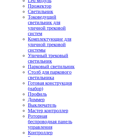
Led модуль
Прожектор
Светильник
Токоведущий
светильник для
уличной трековой
систем
Комплектующие для
уличной трековой
системы
Уличный трековый
светильник
Парковый светильник
Столб для паркового
светильника
Готовая конструкция
(набор)
Профиль
Диммер
Выключатель
Мастер контроллер
Роторная
беспроводная панель
управления
Контроллер