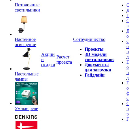
Потолочные
О
светильники
Д
Г
О
в
Д
о
Настенное
Сотрудничество
С
освещение
о
Проекты
п
Акции
3D модели
Расчет
д
и
светильников
проекта
П
скидки
Документы
о
для загрузки
п
Настольные
Гайдлайн
д
лампы
П
о
ф
C
С
Умные реле
п
р
Г