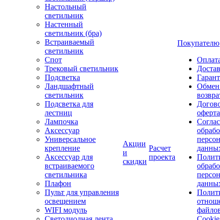
Настольный
светильник
Настенный
светильник (бра)
Встраиваемый
Покупателю
светильник
Спот
Оплат
Трековый светильник
Доста
Подсветка
Гаран
Ландшафтный
Обмен
светильник
возвра
Подсветка для
Догов
лестниц
оферта
Лампочка
Соглас
Аксессуар
обрабо
Универсальное
персо
Акции
крепление
Расчет
данны
и
Аксессуар для
проекта
Полит
скидки
встраиваемого
обраб
светильника
персо
Плафон
данны
Пульт для управления
Полит
освещением
отнош
WIFI модуль
файло
Светодиодная лента
Cookie