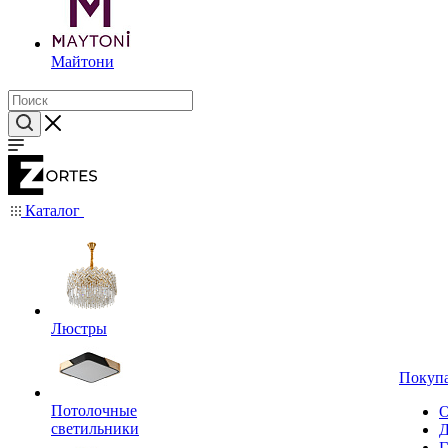
Майтони
Каталог
Люстры
Покуп
Потолочные
О
светильники
Д
Г