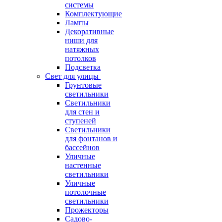
системы
Комплектующие
Лампы
Декоративные
ниши для
натяжных
потолков
Подсветка
Свет для улицы
Грунтовые
светильники
Светильники
для стен и
ступеней
Светильники
для фонтанов и
бассейнов
Уличные
настенные
светильники
Уличные
потолочные
светильники
Прожекторы
Садово-