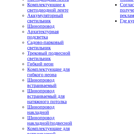
Комплектующие к
Соглас
светодиодной ленте
получ
Аккумуляторный
рекла
светильник
Где ку
Шинопровод
Архитектурная
подсветка
Садово-парковый
светильник
Трековый подвесной
светильник
Гибкий неон
Комплектующие для
гибкого неона
Шинопровод
встраиваемый
Шинопровод
встраиваемый для
натяжного потолка
Шинопровод
накладной
Шинопровод
накладной/подвесной
Комплектующие для
встраиваемой