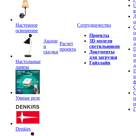
О
в
Д
о
Настенное
Сотрудничество
С
освещение
о
Проекты
п
Акции
3D модели
Расчет
д
и
светильников
проекта
П
скидки
Документы
о
для загрузки
п
Настольные
Гайдлайн
д
лампы
П
о
ф
C
С
Умные реле
п
р
Г
Denkirs