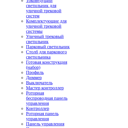
Токоведущий
светильник для
уличной трековой
систем
Комплектующие для
уличной трековой
системы
Уличный трековый
светильник
Парковый светильник
Столб для паркового
светильника
Готовая конструкция
(набор)
Профиль
Диммер
Выключатель
Мастер контроллер
Роторная
беспроводная панель
управления
Контроллер
Роторная панель
управления
Панель управления