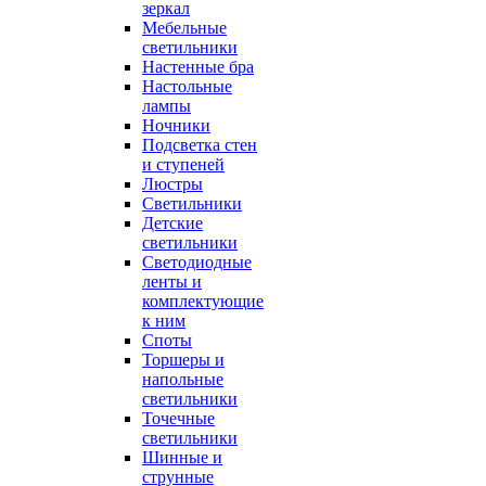
зеркал
Мебельные
светильники
Настенные бра
Настольные
лампы
Ночники
Подсветка стен
и ступеней
Люстры
Светильники
Детские
светильники
Светодиодные
ленты и
комплектующие
к ним
Споты
Торшеры и
напольные
светильники
Точечные
светильники
Шинные и
струнные