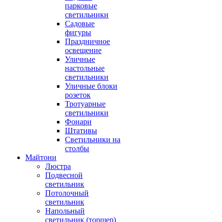
парковые
светильники
Садовые
фигуры
Праздничное
освещение
Уличные
настольные
светильники
Уличные блоки
розеток
Тротуарные
светильники
Фонари
Штативы
Светильники на
столбы
Майтони
Люстра
Подвесной
светильник
Потолочный
светильник
Напольный
светильник (торшер)