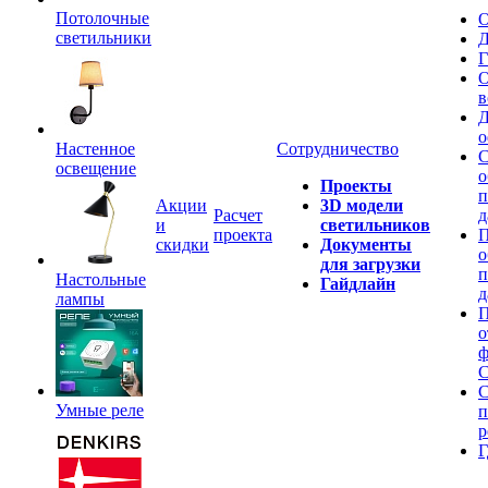
Потолочные
О
светильники
Д
Г
О
в
Д
о
Настенное
Сотрудничество
С
освещение
о
Проекты
п
Акции
3D модели
Расчет
д
и
светильников
проекта
П
скидки
Документы
о
для загрузки
п
Настольные
Гайдлайн
д
лампы
П
о
ф
C
С
Умные реле
п
р
Г