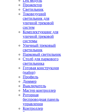
Led модуль
Прожектор
Светильник
Токоведущий
светильник для
уличной трековой
систем
Комплектующие для
уличной трековой
системы
Уличный трековый
светильник
Парковый светильник
Столб для паркового
светильника
Готовая конструкция
(набор)
Профиль
Диммер
Выключатель
Мастер контроллер
Роторная
беспроводная панель
управления
Контроллер