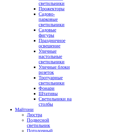
светильники
Прожекторы
Садово-
парковые
светильники
Садовые
фигуры
Праздничное
освещение
Уличные
настольные
светильники
Уличные блоки
розеток
Тротуарные
светильники
Фонари
Штативы
Светильники на
столбы
Майтони
Люстра
Подвесной
светильник
Потолочный