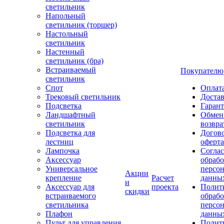
светильник
Напольный
светильник (торшер)
Настольный
светильник
Настенный
светильник (бра)
Встраиваемый
Покупателю
светильник
Спот
Оплат
Трековый светильник
Доста
Подсветка
Гаран
Ландшафтный
Обмен
светильник
возвра
Подсветка для
Догов
лестниц
оферта
Лампочка
Соглас
Аксессуар
обрабо
Универсальное
персо
Акции
крепление
Расчет
данны
и
Аксессуар для
проекта
Полит
скидки
встраиваемого
обраб
светильника
персо
Плафон
данны
Пульт для управления
Полит