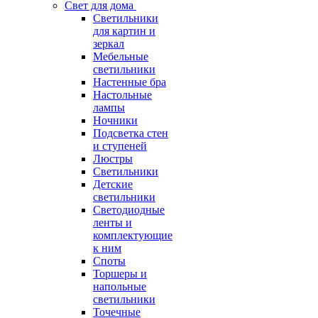
Свет для дома
Светильники
для картин и
зеркал
Мебельные
светильники
Настенные бра
Настольные
лампы
Ночники
Подсветка стен
и ступеней
Люстры
Светильники
Детские
светильники
Светодиодные
ленты и
комплектующие
к ним
Споты
Торшеры и
напольные
светильники
Точечные