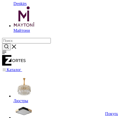
Denkirs
Майтони
Каталог
Люстры
Покуп