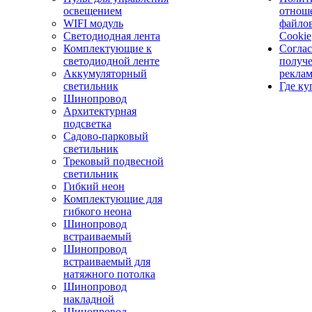
освещением
отнош
WIFI модуль
файло
Светодиодная лента
Cookie
Комплектующие к
Соглас
светодиодной ленте
получ
Аккумуляторный
рекла
светильник
Где ку
Шинопровод
Архитектурная
подсветка
Садово-парковый
светильник
Трековый подвесной
светильник
Гибкий неон
Комплектующие для
гибкого неона
Шинопровод
встраиваемый
Шинопровод
встраиваемый для
натяжного потолка
Шинопровод
накладной
Шинопровод