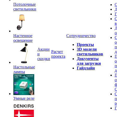
Потолочные
О
светильники
Д
Г
О
в
Д
о
Настенное
Сотрудничество
С
освещение
о
Проекты
п
Акции
3D модели
Расчет
д
и
светильников
проекта
П
скидки
Документы
о
для загрузки
п
Настольные
Гайдлайн
д
лампы
П
о
ф
C
С
Умные реле
п
р
Г