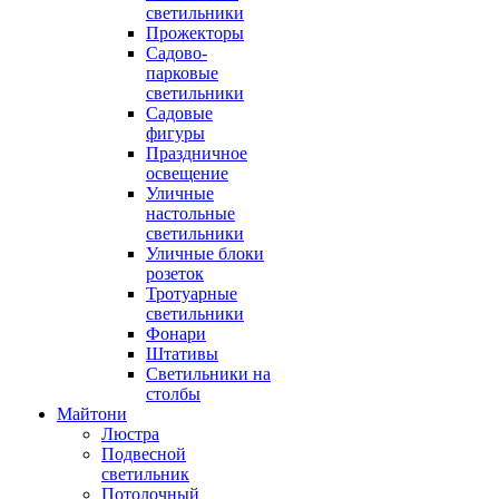
светильники
Прожекторы
Садово-
парковые
светильники
Садовые
фигуры
Праздничное
освещение
Уличные
настольные
светильники
Уличные блоки
розеток
Тротуарные
светильники
Фонари
Штативы
Светильники на
столбы
Майтони
Люстра
Подвесной
светильник
Потолочный