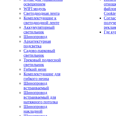
освещением
отнош
WIFI модуль
файло
Светодиодная лента
Cookie
Комплектующие к
Соглас
светодиодной ленте
получ
Аккумуляторный
рекла
светильник
Где ку
Шинопровод
Архитектурная
подсветка
Садово-парковый
светильник
Трековый подвесной
светильник
Гибкий неон
Комплектующие для
гибкого неона
Шинопровод
встраиваемый
Шинопровод
встраиваемый для
натяжного потолка
Шинопровод
накладной
Шинопровод