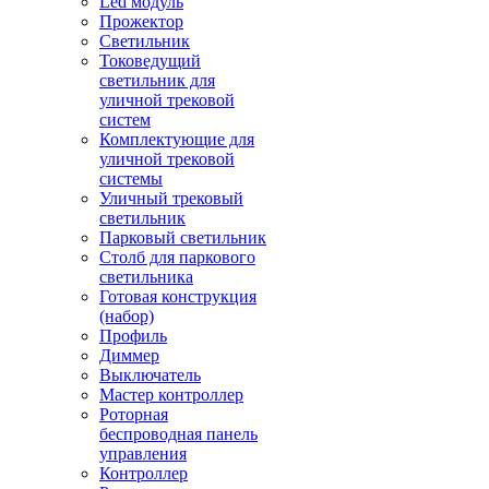
Led модуль
Прожектор
Светильник
Токоведущий
светильник для
уличной трековой
систем
Комплектующие для
уличной трековой
системы
Уличный трековый
светильник
Парковый светильник
Столб для паркового
светильника
Готовая конструкция
(набор)
Профиль
Диммер
Выключатель
Мастер контроллер
Роторная
беспроводная панель
управления
Контроллер