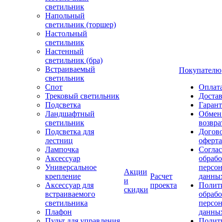
светильник
Напольный
светильник (торшер)
Настольный
светильник
Настенный
светильник (бра)
Встраиваемый
Покупателю
светильник
Спот
Оплат
Трековый светильник
Доста
Подсветка
Гаран
Ландшафтный
Обмен
светильник
возвра
Подсветка для
Догов
лестниц
оферта
Лампочка
Соглас
Аксессуар
обрабо
Универсальное
персо
Акции
крепление
Расчет
данны
и
Аксессуар для
проекта
Полит
скидки
встраиваемого
обраб
светильника
персо
Плафон
данны
Пульт для управления
Полит