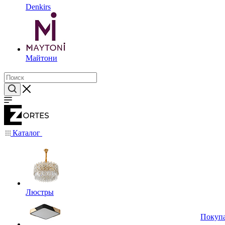
Denkirs
Майтони
Каталог
Люстры
Покуп