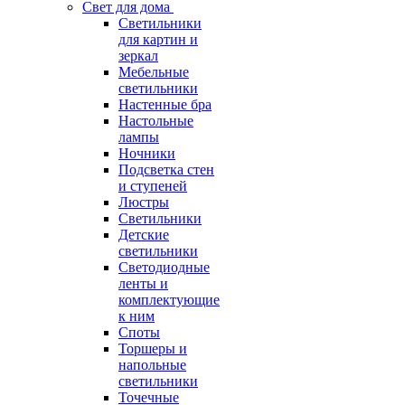
Свет для дома
Светильники
для картин и
зеркал
Мебельные
светильники
Настенные бра
Настольные
лампы
Ночники
Подсветка стен
и ступеней
Люстры
Светильники
Детские
светильники
Светодиодные
ленты и
комплектующие
к ним
Споты
Торшеры и
напольные
светильники
Точечные