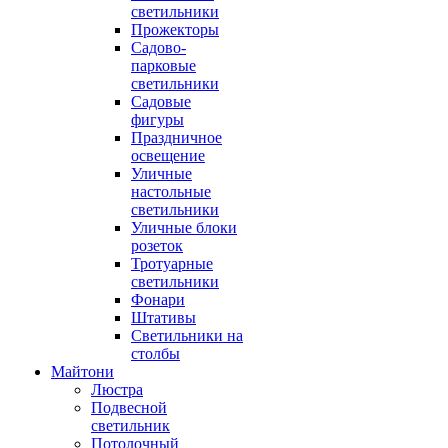
светильники
Прожекторы
Садово-
парковые
светильники
Садовые
фигуры
Праздничное
освещение
Уличные
настольные
светильники
Уличные блоки
розеток
Тротуарные
светильники
Фонари
Штативы
Светильники на
столбы
Майтони
Люстра
Подвесной
светильник
Потолочный