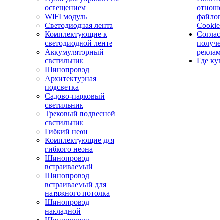
освещением
отнош
WIFI модуль
файло
Светодиодная лента
Cookie
Комплектующие к
Соглас
светодиодной ленте
получ
Аккумуляторный
рекла
светильник
Где ку
Шинопровод
Архитектурная
подсветка
Садово-парковый
светильник
Трековый подвесной
светильник
Гибкий неон
Комплектующие для
гибкого неона
Шинопровод
встраиваемый
Шинопровод
встраиваемый для
натяжного потолка
Шинопровод
накладной
Шинопровод