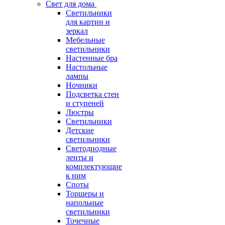
Свет для дома
Светильники
для картин и
зеркал
Мебельные
светильники
Настенные бра
Настольные
лампы
Ночники
Подсветка стен
и ступеней
Люстры
Светильники
Детские
светильники
Светодиодные
ленты и
комплектующие
к ним
Споты
Торшеры и
напольные
светильники
Точечные