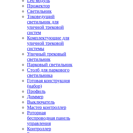
Led модуль
Прожектор
Светильник
Токоведущий
светильник для
уличной трековой
систем
Комплектующие для
уличной трековой
системы
Уличный трековый
светильник
Парковый светильник
Столб для паркового
светильника
Готовая конструкция
(набор)
Профиль
Диммер
Выключатель
Мастер контроллер
Роторная
беспроводная панель
управления
Контроллер