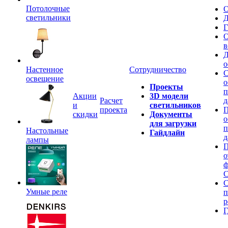
Потолочные
О
светильники
Д
Г
О
в
Д
о
Настенное
Сотрудничество
С
освещение
о
Проекты
п
Акции
3D модели
Расчет
д
и
светильников
проекта
П
скидки
Документы
о
для загрузки
п
Настольные
Гайдлайн
д
лампы
П
о
ф
C
С
Умные реле
п
р
Г