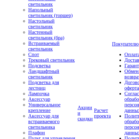
светильник
Напольный
светильник (торшер)
Настольный
светильник
Настенный
светильник (бра)
Встраиваемый
Покупателю
светильник
Спот
Оплат
Трековый светильник
Доста
Подсветка
Гаран
Ландшафтный
Обмен
светильник
возвра
Подсветка для
Догов
лестниц
оферта
Лампочка
Соглас
Аксессуар
обрабо
Универсальное
персо
Акции
крепление
Расчет
данны
и
Аксессуар для
проекта
Полит
скидки
встраиваемого
обраб
светильника
персо
Плафон
данны
Пульт для управления
Полит