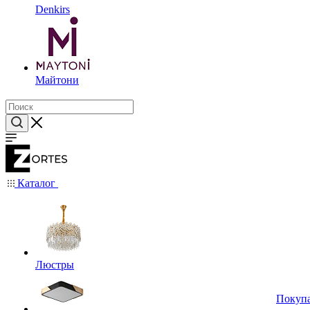
Denkirs
Майтони
Каталог
Люстры
Покуп