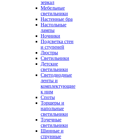
зеркал
Мебельные
светильники
Настенные бра
Настольные
лампы
Ночники
Подсветка стен
и ступеней
Люстры
Светильники
Детские
светильники
Светодиодные
ленты и
комплектующие
к ним
Споты
Торшеры и
напольные
светильники
Точечные
светильники
Шинные и
струнные