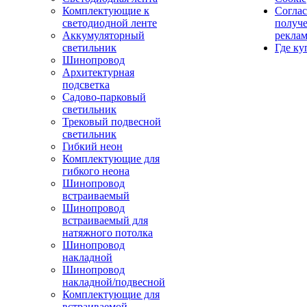
Комплектующие к
Соглас
светодиодной ленте
получ
Аккумуляторный
рекла
светильник
Где ку
Шинопровод
Архитектурная
подсветка
Садово-парковый
светильник
Трековый подвесной
светильник
Гибкий неон
Комплектующие для
гибкого неона
Шинопровод
встраиваемый
Шинопровод
встраиваемый для
натяжного потолка
Шинопровод
накладной
Шинопровод
накладной/подвесной
Комплектующие для
встраиваемой