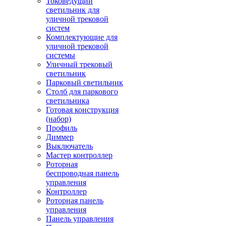
Токоведущий
светильник для
уличной трековой
систем
Комплектующие для
уличной трековой
системы
Уличный трековый
светильник
Парковый светильник
Столб для паркового
светильника
Готовая конструкция
(набор)
Профиль
Диммер
Выключатель
Мастер контроллер
Роторная
беспроводная панель
управления
Контроллер
Роторная панель
управления
Панель управления