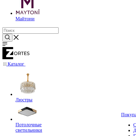
Майтони
Каталог
Люстры
Покуп
Потолочные
О
светильники
Д
Г