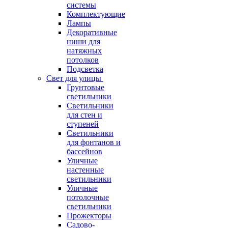
системы
Комплектующие
Лампы
Декоративные
ниши для
натяжных
потолков
Подсветка
Свет для улицы
Грунтовые
светильники
Светильники
для стен и
ступеней
Светильники
для фонтанов и
бассейнов
Уличные
настенные
светильники
Уличные
потолочные
светильники
Прожекторы
Садово-