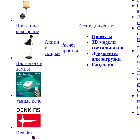
О
в
Д
о
Настенное
Сотрудничество
С
освещение
о
Проекты
п
Акции
3D модели
Расчет
д
и
светильников
проекта
П
скидки
Документы
о
для загрузки
п
Настольные
Гайдлайн
д
лампы
П
о
ф
C
С
Умные реле
п
р
Г
Denkirs