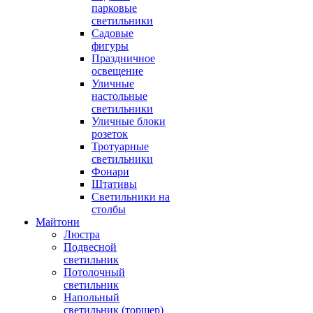
парковые
светильники
Садовые
фигуры
Праздничное
освещение
Уличные
настольные
светильники
Уличные блоки
розеток
Тротуарные
светильники
Фонари
Штативы
Светильники на
столбы
Майтони
Люстра
Подвесной
светильник
Потолочный
светильник
Напольный
светильник (торшер)