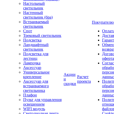
Настольный
светильник
Настенный
светильник (бра)
Встраиваемый
Покупателю
светильник
Спот
Оплат
Трековый светильник
Доста
Подсветка
Гаран
Ландшафтный
Обмен
светильник
возвра
Подсветка для
Догов
лестниц
оферта
Лампочка
Соглас
Аксессуар
обрабо
Универсальное
персо
Акции
крепление
Расчет
данны
и
Аксессуар для
проекта
Полит
скидки
встраиваемого
обраб
светильника
персо
Плафон
данны
Пульт для управления
Полит
освещением
отнош
WIFI модуль
файло
Светодиодная лента
Cookie