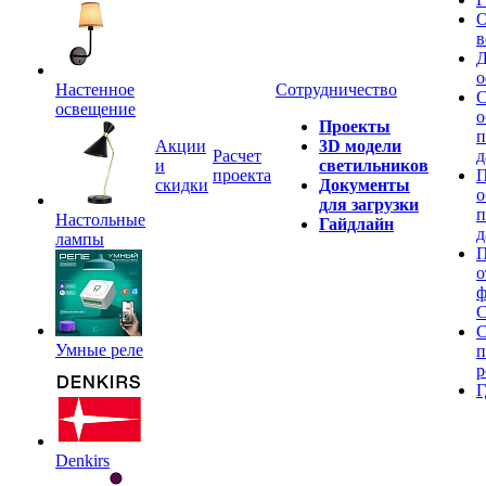
О
в
Д
о
Настенное
Сотрудничество
С
освещение
о
Проекты
п
Акции
3D модели
Расчет
д
и
светильников
проекта
П
скидки
Документы
о
для загрузки
п
Настольные
Гайдлайн
д
лампы
П
о
ф
C
С
Умные реле
п
р
Г
Denkirs