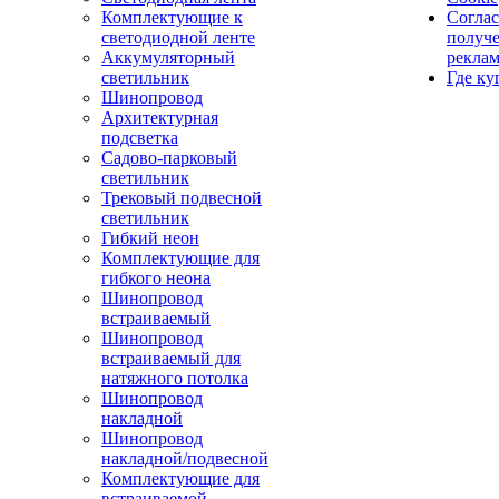
Комплектующие к
Соглас
светодиодной ленте
получ
Аккумуляторный
рекла
светильник
Где ку
Шинопровод
Архитектурная
подсветка
Садово-парковый
светильник
Трековый подвесной
светильник
Гибкий неон
Комплектующие для
гибкого неона
Шинопровод
встраиваемый
Шинопровод
встраиваемый для
натяжного потолка
Шинопровод
накладной
Шинопровод
накладной/подвесной
Комплектующие для
встраиваемой