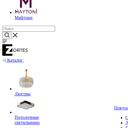
Майтони
Каталог
Люстры
Покуп
Потолочные
О
светильники
Д
Г