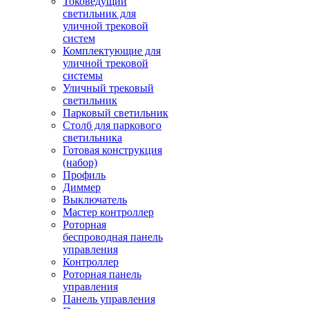
Токоведущий
светильник для
уличной трековой
систем
Комплектующие для
уличной трековой
системы
Уличный трековый
светильник
Парковый светильник
Столб для паркового
светильника
Готовая конструкция
(набор)
Профиль
Диммер
Выключатель
Мастер контроллер
Роторная
беспроводная панель
управления
Контроллер
Роторная панель
управления
Панель управления