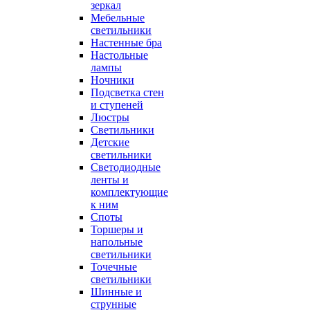
зеркал
Мебельные
светильники
Настенные бра
Настольные
лампы
Ночники
Подсветка стен
и ступеней
Люстры
Светильники
Детские
светильники
Светодиодные
ленты и
комплектующие
к ним
Споты
Торшеры и
напольные
светильники
Точечные
светильники
Шинные и
струнные