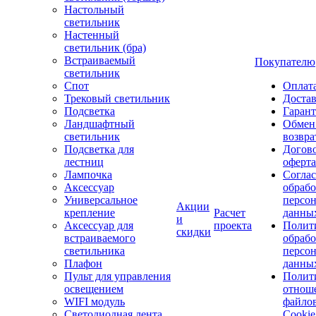
Настольный
светильник
Настенный
светильник (бра)
Встраиваемый
Покупателю
светильник
Спот
Оплат
Трековый светильник
Доста
Подсветка
Гаран
Ландшафтный
Обмен
светильник
возвра
Подсветка для
Догов
лестниц
оферта
Лампочка
Соглас
Аксессуар
обрабо
Универсальное
персо
Акции
крепление
Расчет
данны
и
Аксессуар для
проекта
Полит
скидки
встраиваемого
обраб
светильника
персо
Плафон
данны
Пульт для управления
Полит
освещением
отнош
WIFI модуль
файло
Светодиодная лента
Cookie