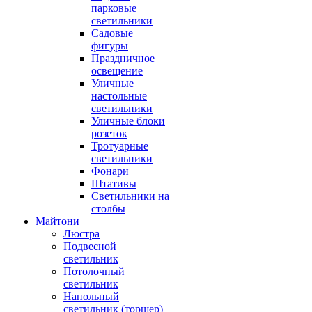
парковые
светильники
Садовые
фигуры
Праздничное
освещение
Уличные
настольные
светильники
Уличные блоки
розеток
Тротуарные
светильники
Фонари
Штативы
Светильники на
столбы
Майтони
Люстра
Подвесной
светильник
Потолочный
светильник
Напольный
светильник (торшер)