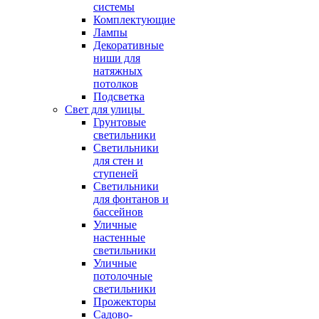
системы
Комплектующие
Лампы
Декоративные
ниши для
натяжных
потолков
Подсветка
Свет для улицы
Грунтовые
светильники
Светильники
для стен и
ступеней
Светильники
для фонтанов и
бассейнов
Уличные
настенные
светильники
Уличные
потолочные
светильники
Прожекторы
Садово-