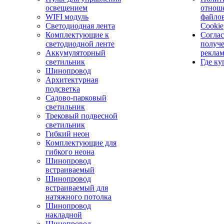
освещением
отнош
WIFI модуль
файло
Светодиодная лента
Cookie
Комплектующие к
Соглас
светодиодной ленте
получ
Аккумуляторный
рекла
светильник
Где ку
Шинопровод
Архитектурная
подсветка
Садово-парковый
светильник
Трековый подвесной
светильник
Гибкий неон
Комплектующие для
гибкого неона
Шинопровод
встраиваемый
Шинопровод
встраиваемый для
натяжного потолка
Шинопровод
накладной
Шинопровод