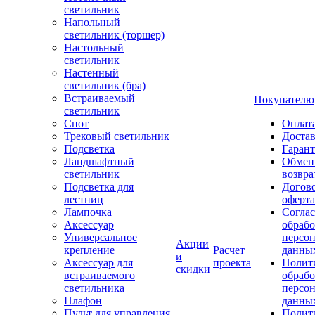
светильник
Напольный
светильник (торшер)
Настольный
светильник
Настенный
светильник (бра)
Встраиваемый
Покупателю
светильник
Спот
Оплат
Трековый светильник
Доста
Подсветка
Гаран
Ландшафтный
Обмен
светильник
возвра
Подсветка для
Догов
лестниц
оферта
Лампочка
Соглас
Аксессуар
обрабо
Универсальное
персо
Акции
крепление
Расчет
данны
и
Аксессуар для
проекта
Полит
скидки
встраиваемого
обраб
светильника
персо
Плафон
данны
Пульт для управления
Полит