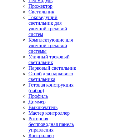
Led модуль
Прожектор
Светильник
Токоведущий
светильник для
уличной трековой
систем
Комплектующие для
уличной трековой
системы
Уличный трековый
светильник
Парковый светильник
Столб для паркового
светильника
Готовая конструкция
(набор)
Профиль
Диммер
Выключатель
Мастер контроллер
Роторная
беспроводная панель
управления
Контроллер