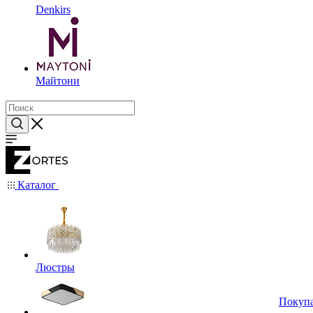
Denkirs
Майтони
Каталог
Люстры
Покуп