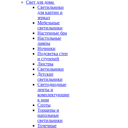
Свет для дома
Светильники
для картин и
зеркал
Мебельные
светильники
Настенные бра
Настольные
лампы
Ночники
Подсветка стен
и ступеней
Люстры
Светильники
Детские
светильники
Светодиодные
ленты и
комплектующие
к ним
Споты
Торшеры и
напольные
светильники
Точечные