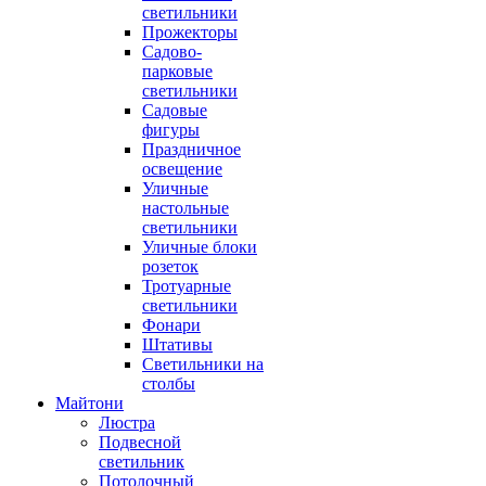
светильники
Прожекторы
Садово-
парковые
светильники
Садовые
фигуры
Праздничное
освещение
Уличные
настольные
светильники
Уличные блоки
розеток
Тротуарные
светильники
Фонари
Штативы
Светильники на
столбы
Майтони
Люстра
Подвесной
светильник
Потолочный