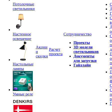
Потолочные
О
светильники
Д
Г
О
в
Д
о
Настенное
Сотрудничество
С
освещение
о
Проекты
п
Акции
3D модели
Расчет
д
и
светильников
проекта
П
скидки
Документы
о
для загрузки
п
Настольные
Гайдлайн
д
лампы
П
о
ф
C
С
Умные реле
п
р
Г