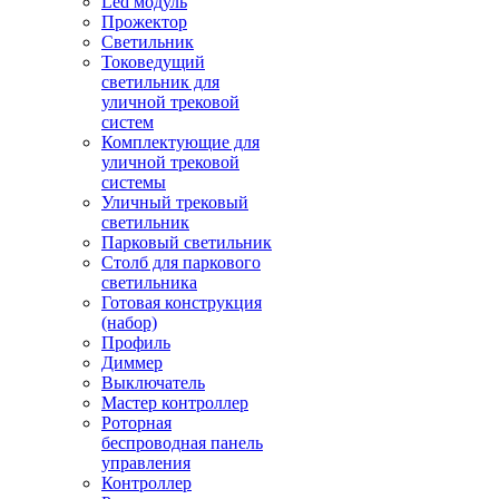
Led модуль
Прожектор
Светильник
Токоведущий
светильник для
уличной трековой
систем
Комплектующие для
уличной трековой
системы
Уличный трековый
светильник
Парковый светильник
Столб для паркового
светильника
Готовая конструкция
(набор)
Профиль
Диммер
Выключатель
Мастер контроллер
Роторная
беспроводная панель
управления
Контроллер