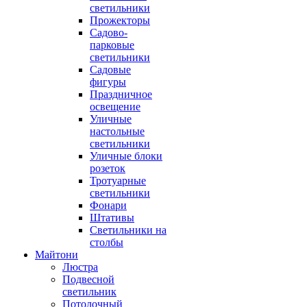
светильники
Прожекторы
Садово-
парковые
светильники
Садовые
фигуры
Праздничное
освещение
Уличные
настольные
светильники
Уличные блоки
розеток
Тротуарные
светильники
Фонари
Штативы
Светильники на
столбы
Майтони
Люстра
Подвесной
светильник
Потолочный