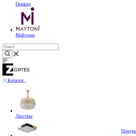
Denkirs
Майтони
Каталог
Люстры
Покуп