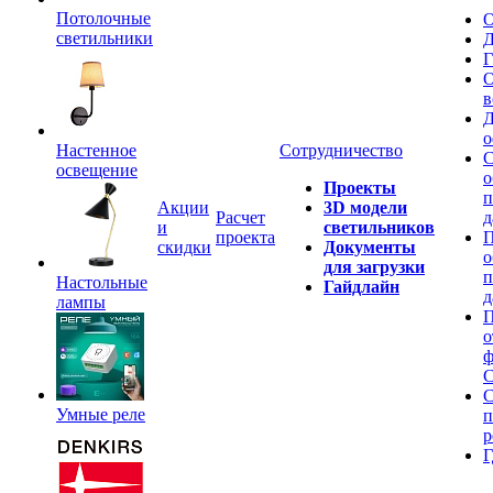
Потолочные
О
светильники
Д
Г
О
в
Д
о
Настенное
Сотрудничество
С
освещение
о
Проекты
п
Акции
3D модели
Расчет
д
и
светильников
проекта
П
скидки
Документы
о
для загрузки
п
Настольные
Гайдлайн
д
лампы
П
о
ф
C
С
Умные реле
п
р
Г