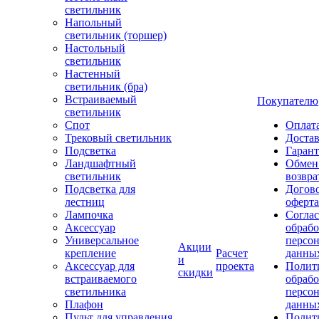
светильник
Напольный
светильник (торшер)
Настольный
светильник
Настенный
светильник (бра)
Встраиваемый
Покупателю
светильник
Спот
Оплат
Трековый светильник
Доста
Подсветка
Гаран
Ландшафтный
Обмен
светильник
возвра
Подсветка для
Догов
лестниц
оферта
Лампочка
Соглас
Аксессуар
обрабо
Универсальное
персо
Акции
крепление
Расчет
данны
и
Аксессуар для
проекта
Полит
скидки
встраиваемого
обраб
светильника
персо
Плафон
данны
Пульт для управления
Полит