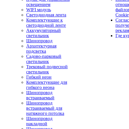
освещением
отнош
WIFI модуль
файло
Светодиодная лента
Cookie
Комплектующие к
Соглас
светодиодной ленте
получ
Аккумуляторный
рекла
светильник
Где ку
Шинопровод
Архитектурная
подсветка
Садово-парковый
светильник
Трековый подвесной
светильник
Гибкий неон
Комплектующие для
гибкого неона
Шинопровод
встраиваемый
Шинопровод
встраиваемый для
натяжного потолка
Шинопровод
накладной
Шинопровод