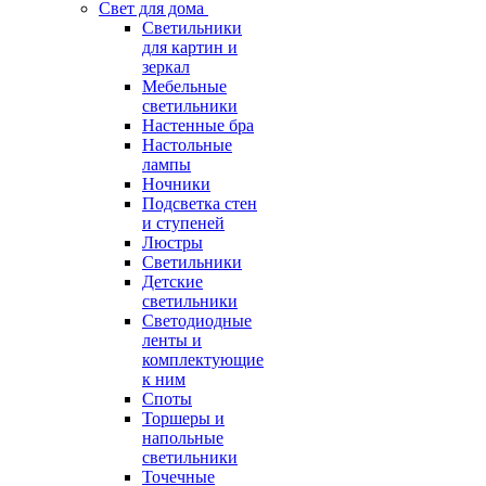
Свет для дома
Светильники
для картин и
зеркал
Мебельные
светильники
Настенные бра
Настольные
лампы
Ночники
Подсветка стен
и ступеней
Люстры
Светильники
Детские
светильники
Светодиодные
ленты и
комплектующие
к ним
Споты
Торшеры и
напольные
светильники
Точечные