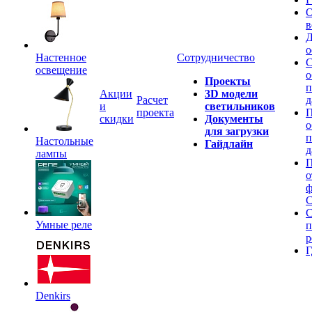
О
в
Д
о
Настенное
Сотрудничество
С
освещение
о
Проекты
п
Акции
3D модели
Расчет
д
и
светильников
проекта
П
скидки
Документы
о
для загрузки
п
Настольные
Гайдлайн
д
лампы
П
о
ф
C
С
Умные реле
п
р
Г
Denkirs