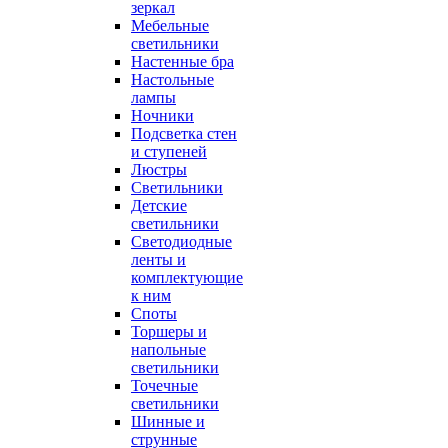
зеркал
Мебельные
светильники
Настенные бра
Настольные
лампы
Ночники
Подсветка стен
и ступеней
Люстры
Светильники
Детские
светильники
Светодиодные
ленты и
комплектующие
к ним
Споты
Торшеры и
напольные
светильники
Точечные
светильники
Шинные и
струнные