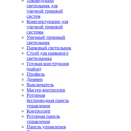
Токоведущий
светильник для
уличной трековой
систем
Комплектующие для
уличной трековой
системы
Уличный трековый
светильник
Парковый светильник
Столб для паркового
светильника
Готовая конструкция
(набор)
Профиль
Диммер
Выключатель
Мастер контроллер
Роторная
беспроводная панель
управления
Контроллер
Роторная панель
управления
Панель управления