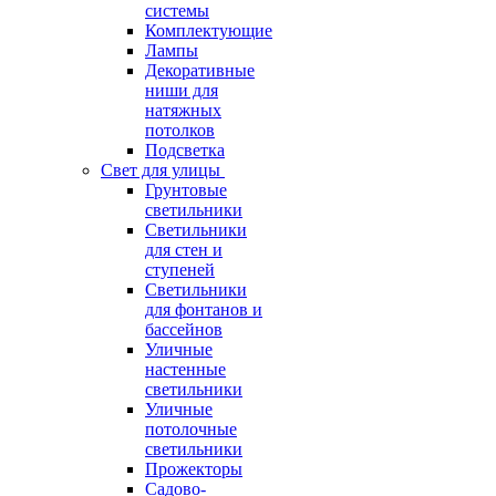
системы
Комплектующие
Лампы
Декоративные
ниши для
натяжных
потолков
Подсветка
Свет для улицы
Грунтовые
светильники
Светильники
для стен и
ступеней
Светильники
для фонтанов и
бассейнов
Уличные
настенные
светильники
Уличные
потолочные
светильники
Прожекторы
Садово-