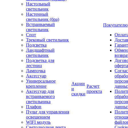
Настольный
светильник
Настенный
светильник (бра)
Встраиваемый
Покупателю
светильник
Спот
Оплат
Трековый светильник
Доста
Подсветка
Гаран
Ландшафтный
Обмен
светильник
возвра
Подсветка для
Догов
лестниц
оферта
Лампочка
Соглас
Аксессуар
обрабо
Универсальное
персо
Акции
крепление
Расчет
данны
и
Аксессуар для
проекта
Полит
скидки
встраиваемого
обраб
светильника
персо
Плафон
данны
Пульт для управления
Полит
освещением
отнош
WIFI модуль
файло
Светодиодная лента
Cookie