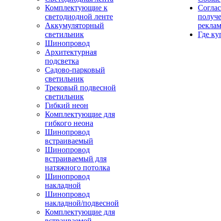
Комплектующие к
Соглас
светодиодной ленте
получ
Аккумуляторный
рекла
светильник
Где ку
Шинопровод
Архитектурная
подсветка
Садово-парковый
светильник
Трековый подвесной
светильник
Гибкий неон
Комплектующие для
гибкого неона
Шинопровод
встраиваемый
Шинопровод
встраиваемый для
натяжного потолка
Шинопровод
накладной
Шинопровод
накладной/подвесной
Комплектующие для
встраиваемой