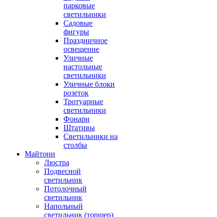
парковые
светильники
Садовые
фигуры
Праздничное
освещение
Уличные
настольные
светильники
Уличные блоки
розеток
Тротуарные
светильники
Фонари
Штативы
Светильники на
столбы
Майтони
Люстра
Подвесной
светильник
Потолочный
светильник
Напольный
светильник (торшер)