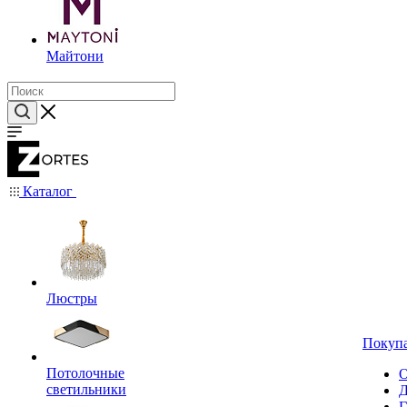
Майтони
Каталог
Люстры
Покуп
Потолочные
О
светильники
Д
Г