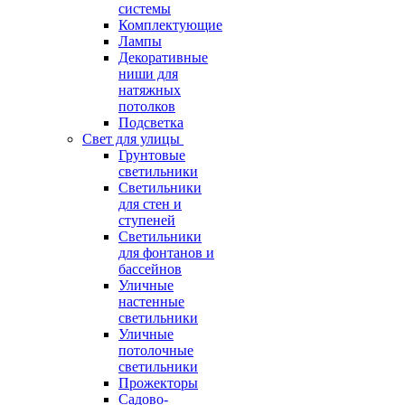
системы
Комплектующие
Лампы
Декоративные
ниши для
натяжных
потолков
Подсветка
Свет для улицы
Грунтовые
светильники
Светильники
для стен и
ступеней
Светильники
для фонтанов и
бассейнов
Уличные
настенные
светильники
Уличные
потолочные
светильники
Прожекторы
Садово-