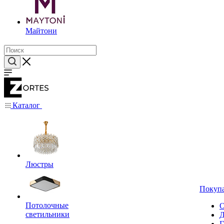
Майтони
Каталог
Люстры
Покуп
Потолочные
О
светильники
Д
Г