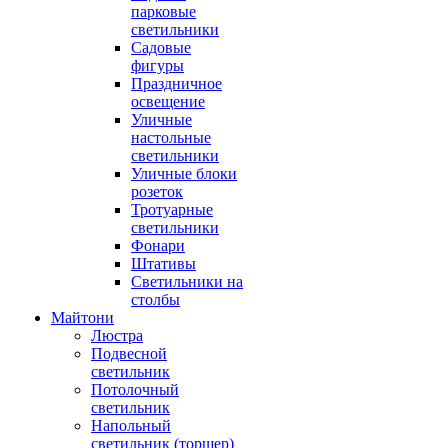
парковые
светильники
Садовые
фигуры
Праздничное
освещение
Уличные
настольные
светильники
Уличные блоки
розеток
Тротуарные
светильники
Фонари
Штативы
Светильники на
столбы
Майтони
Люстра
Подвесной
светильник
Потолочный
светильник
Напольный
светильник (торшер)