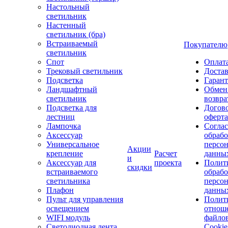
Настольный
светильник
Настенный
светильник (бра)
Встраиваемый
Покупателю
светильник
Спот
Оплат
Трековый светильник
Доста
Подсветка
Гаран
Ландшафтный
Обмен
светильник
возвра
Подсветка для
Догов
лестниц
оферта
Лампочка
Соглас
Аксессуар
обрабо
Универсальное
персо
Акции
крепление
Расчет
данны
и
Аксессуар для
проекта
Полит
скидки
встраиваемого
обраб
светильника
персо
Плафон
данны
Пульт для управления
Полит
освещением
отнош
WIFI модуль
файло
Светодиодная лента
Cookie