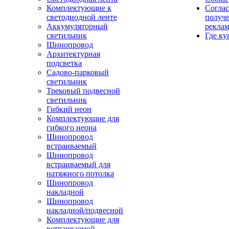
Комплектующие к
Соглас
светодиодной ленте
получ
Аккумуляторный
рекла
светильник
Где ку
Шинопровод
Архитектурная
подсветка
Садово-парковый
светильник
Трековый подвесной
светильник
Гибкий неон
Комплектующие для
гибкого неона
Шинопровод
встраиваемый
Шинопровод
встраиваемый для
натяжного потолка
Шинопровод
накладной
Шинопровод
накладной/подвесной
Комплектующие для
встраиваемой