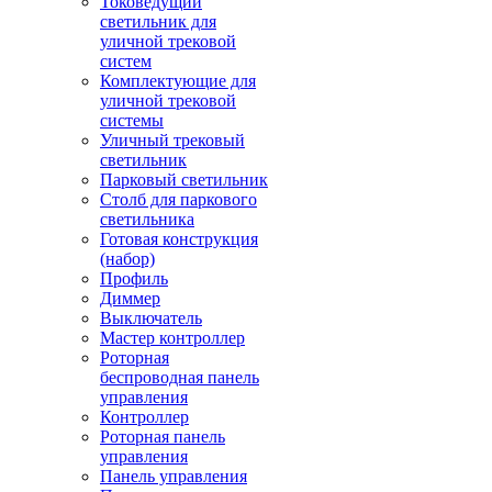
Токоведущий
светильник для
уличной трековой
систем
Комплектующие для
уличной трековой
системы
Уличный трековый
светильник
Парковый светильник
Столб для паркового
светильника
Готовая конструкция
(набор)
Профиль
Диммер
Выключатель
Мастер контроллер
Роторная
беспроводная панель
управления
Контроллер
Роторная панель
управления
Панель управления