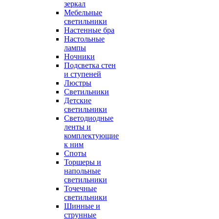
зеркал
Мебельные
светильники
Настенные бра
Настольные
лампы
Ночники
Подсветка стен
и ступеней
Люстры
Светильники
Детские
светильники
Светодиодные
ленты и
комплектующие
к ним
Споты
Торшеры и
напольные
светильники
Точечные
светильники
Шинные и
струнные