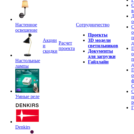
О
в
Д
о
Настенное
Сотрудничество
С
освещение
о
Проекты
п
Акции
3D модели
Расчет
д
и
светильников
проекта
П
скидки
Документы
о
для загрузки
п
Настольные
Гайдлайн
д
лампы
П
о
ф
C
С
Умные реле
п
р
Г
Denkirs