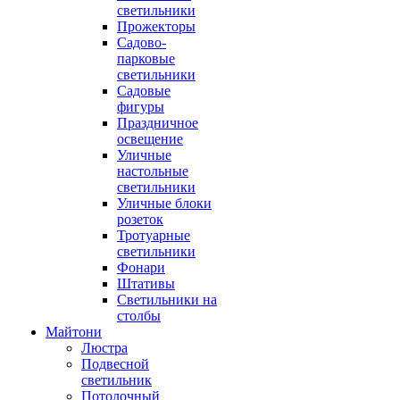
светильники
Прожекторы
Садово-
парковые
светильники
Садовые
фигуры
Праздничное
освещение
Уличные
настольные
светильники
Уличные блоки
розеток
Тротуарные
светильники
Фонари
Штативы
Светильники на
столбы
Майтони
Люстра
Подвесной
светильник
Потолочный