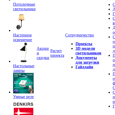
Потолочные
О
светильники
Д
Г
О
в
Д
о
Настенное
Сотрудничество
С
освещение
о
Проекты
п
Акции
3D модели
Расчет
д
и
светильников
проекта
П
скидки
Документы
о
для загрузки
п
Настольные
Гайдлайн
д
лампы
П
о
ф
C
С
Умные реле
п
р
Г