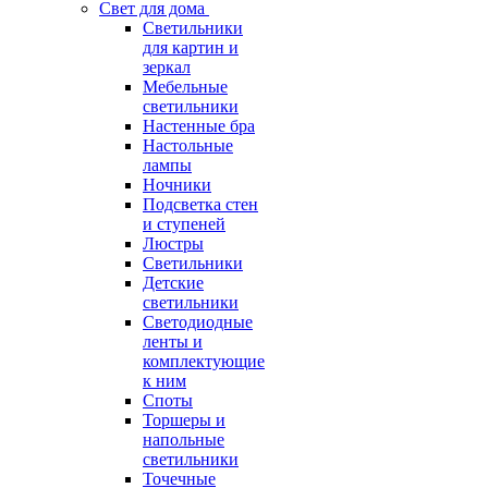
Свет для дома
Светильники
для картин и
зеркал
Мебельные
светильники
Настенные бра
Настольные
лампы
Ночники
Подсветка стен
и ступеней
Люстры
Светильники
Детские
светильники
Светодиодные
ленты и
комплектующие
к ним
Споты
Торшеры и
напольные
светильники
Точечные