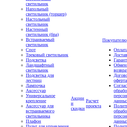
светильник
Напольный
светильник (торшер)
Настольный
светильник
Настенный
светильник (бра)
Встраиваемый
Покупателю
светильник
Спот
Оплат
Трековый светильник
Доста
Подсветка
Гаран
Ландшафтный
Обмен
светильник
возвра
Подсветка для
Догов
лестниц
оферта
Лампочка
Соглас
Аксессуар
обрабо
Универсальное
персо
Акции
крепление
Расчет
данны
и
Аксессуар для
проекта
Полит
скидки
встраиваемого
обраб
светильника
персо
Плафон
данны
Пульт для управления
Полит