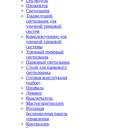
Led модуль
Прожектор
Светильник
Токоведущий
светильник для
уличной трековой
систем
Комплектующие для
уличной трековой
системы
Уличный трековый
светильник
Парковый светильник
Столб для паркового
светильника
Готовая конструкция
(набор)
Профиль
Диммер
Выключатель
Мастер контроллер
Роторная
беспроводная панель
управления
Контроллер