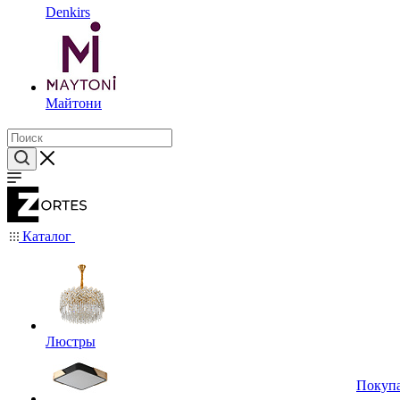
Denkirs
Майтони
Каталог
Люстры
Покуп