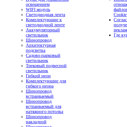
освещением
отнош
WIFI модуль
файло
Светодиодная лента
Cookie
Комплектующие к
Соглас
светодиодной ленте
получ
Аккумуляторный
рекла
светильник
Где ку
Шинопровод
Архитектурная
подсветка
Садово-парковый
светильник
Трековый подвесной
светильник
Гибкий неон
Комплектующие для
гибкого неона
Шинопровод
встраиваемый
Шинопровод
встраиваемый для
натяжного потолка
Шинопровод
накладной
Шинопровод