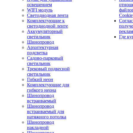
освещением
отнош
WIFI модуль
файло
Светодиодная лента
Cookie
Комплектующие к
Соглас
светодиодной ленте
получ
Аккумуляторный
рекла
светильник
Где ку
Шинопровод
Архитектурная
подсветка
Садово-парковый
светильник
Трековый подвесной
светильник
Гибкий неон
Комплектующие для
гибкого неона
Шинопровод
встраиваемый
Шинопровод
встраиваемый для
натяжного потолка
Шинопровод
накладной
Шинопровод