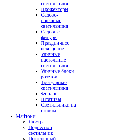
светильники
Прожекторы
Садово-
парковые
светильники
Садовые
фигуры
Праздничное
освещение
Уличные
настольные
светильники
Уличные блоки
розеток
Тротуарные
светильники
Фонари
Штативы
Светильники на
столбы
Майтони
Люстра
Подвесной
светильник
Потолочный