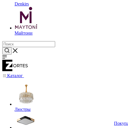
Denkirs
Майтони
Каталог
Люстры
Покуп