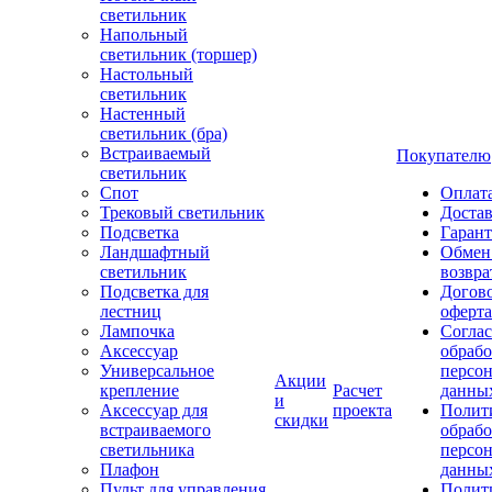
светильник
Напольный
светильник (торшер)
Настольный
светильник
Настенный
светильник (бра)
Встраиваемый
Покупателю
светильник
Спот
Оплат
Трековый светильник
Доста
Подсветка
Гаран
Ландшафтный
Обмен
светильник
возвра
Подсветка для
Догов
лестниц
оферта
Лампочка
Соглас
Аксессуар
обрабо
Универсальное
персо
Акции
крепление
Расчет
данны
и
Аксессуар для
проекта
Полит
скидки
встраиваемого
обраб
светильника
персо
Плафон
данны
Пульт для управления
Полит