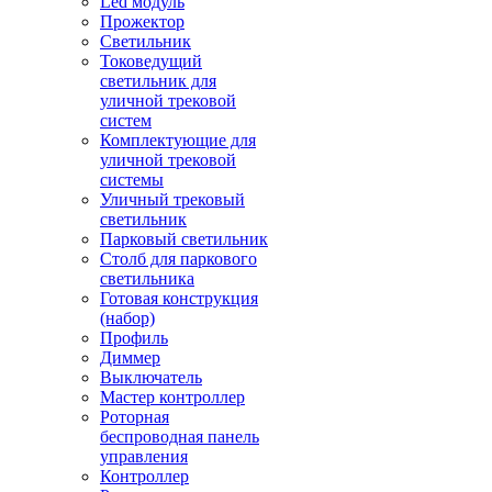
Led модуль
Прожектор
Светильник
Токоведущий
светильник для
уличной трековой
систем
Комплектующие для
уличной трековой
системы
Уличный трековый
светильник
Парковый светильник
Столб для паркового
светильника
Готовая конструкция
(набор)
Профиль
Диммер
Выключатель
Мастер контроллер
Роторная
беспроводная панель
управления
Контроллер