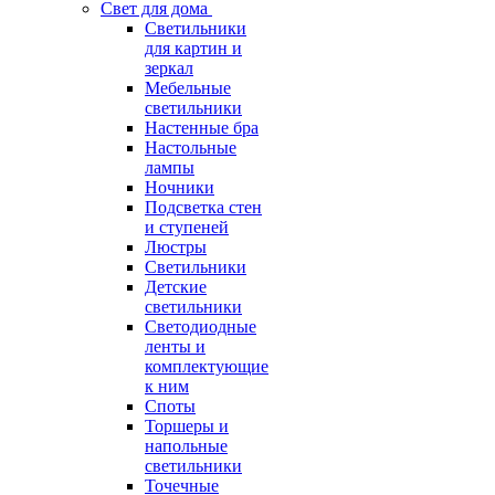
Свет для дома
Светильники
для картин и
зеркал
Мебельные
светильники
Настенные бра
Настольные
лампы
Ночники
Подсветка стен
и ступеней
Люстры
Светильники
Детские
светильники
Светодиодные
ленты и
комплектующие
к ним
Споты
Торшеры и
напольные
светильники
Точечные