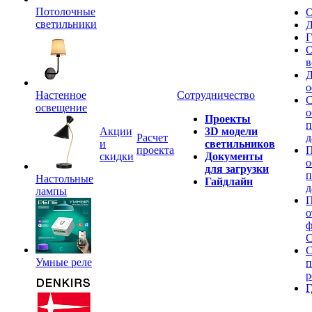
Потолочные
О
светильники
Д
Г
О
в
Д
о
Настенное
Сотрудничество
С
освещение
о
Проекты
п
Акции
3D модели
Расчет
д
и
светильников
проекта
П
скидки
Документы
о
для загрузки
п
Настольные
Гайдлайн
д
лампы
П
о
ф
C
С
Умные реле
п
р
Г