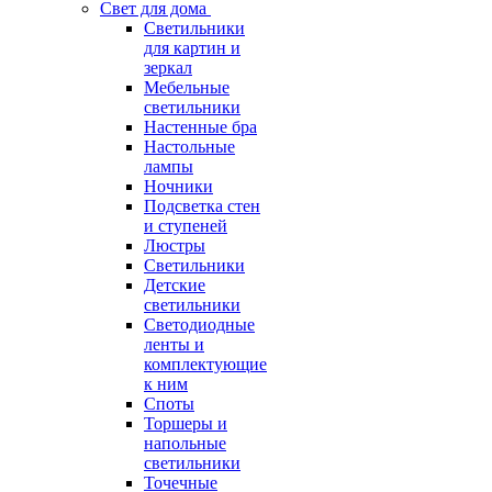
Свет для дома
Светильники
для картин и
зеркал
Мебельные
светильники
Настенные бра
Настольные
лампы
Ночники
Подсветка стен
и ступеней
Люстры
Светильники
Детские
светильники
Светодиодные
ленты и
комплектующие
к ним
Споты
Торшеры и
напольные
светильники
Точечные