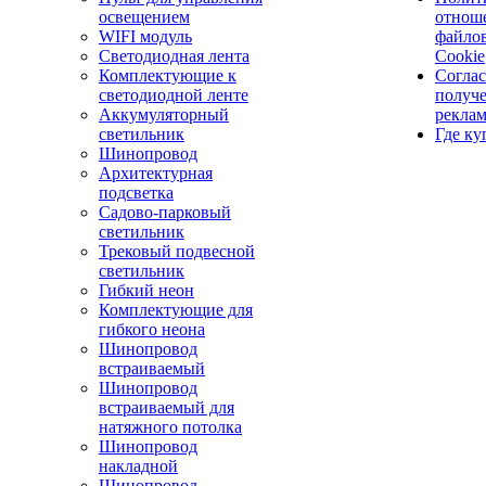
освещением
отнош
WIFI модуль
файло
Светодиодная лента
Cookie
Комплектующие к
Соглас
светодиодной ленте
получ
Аккумуляторный
рекла
светильник
Где ку
Шинопровод
Архитектурная
подсветка
Садово-парковый
светильник
Трековый подвесной
светильник
Гибкий неон
Комплектующие для
гибкого неона
Шинопровод
встраиваемый
Шинопровод
встраиваемый для
натяжного потолка
Шинопровод
накладной
Шинопровод