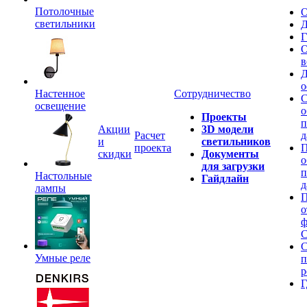
Потолочные
О
светильники
Д
Г
О
в
Д
о
Настенное
Сотрудничество
С
освещение
о
Проекты
п
Акции
3D модели
Расчет
д
и
светильников
проекта
П
скидки
Документы
о
для загрузки
п
Настольные
Гайдлайн
д
лампы
П
о
ф
C
С
Умные реле
п
р
Г