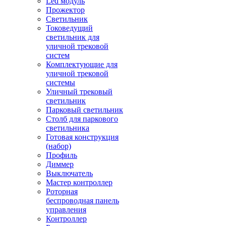
Led модуль
Прожектор
Светильник
Токоведущий
светильник для
уличной трековой
систем
Комплектующие для
уличной трековой
системы
Уличный трековый
светильник
Парковый светильник
Столб для паркового
светильника
Готовая конструкция
(набор)
Профиль
Диммер
Выключатель
Мастер контроллер
Роторная
беспроводная панель
управления
Контроллер