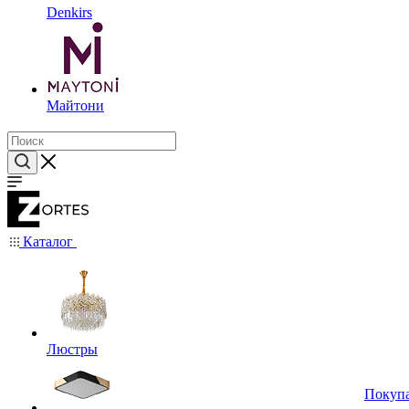
Denkirs
Майтони
Каталог
Люстры
Покуп