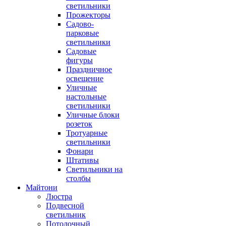
светильники
Прожекторы
Садово-
парковые
светильники
Садовые
фигуры
Праздничное
освещение
Уличные
настольные
светильники
Уличные блоки
розеток
Тротуарные
светильники
Фонари
Штативы
Светильники на
столбы
Майтони
Люстра
Подвесной
светильник
Потолочный