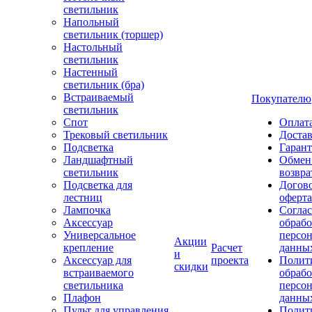
светильник
Напольный
светильник (торшер)
Настольный
светильник
Настенный
светильник (бра)
Встраиваемый
Покупателю
светильник
Спот
Оплат
Трековый светильник
Доста
Подсветка
Гаран
Ландшафтный
Обмен
светильник
возвра
Подсветка для
Догов
лестниц
оферта
Лампочка
Соглас
Аксессуар
обрабо
Универсальное
персо
Акции
крепление
Расчет
данны
и
Аксессуар для
проекта
Полит
скидки
встраиваемого
обраб
светильника
персо
Плафон
данны
Пульт для управления
Полит