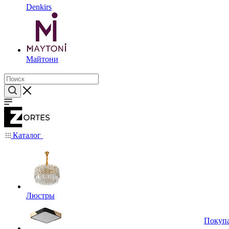
Denkirs
Майтони
Каталог
Люстры
Покуп