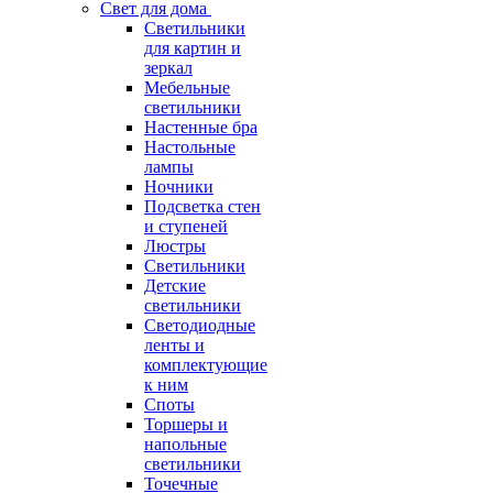
Свет для дома
Светильники
для картин и
зеркал
Мебельные
светильники
Настенные бра
Настольные
лампы
Ночники
Подсветка стен
и ступеней
Люстры
Светильники
Детские
светильники
Светодиодные
ленты и
комплектующие
к ним
Споты
Торшеры и
напольные
светильники
Точечные