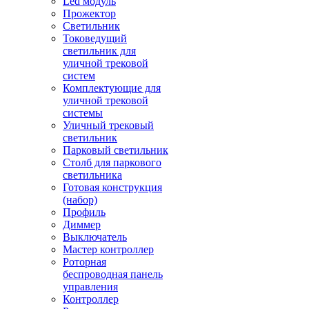
Led модуль
Прожектор
Светильник
Токоведущий
светильник для
уличной трековой
систем
Комплектующие для
уличной трековой
системы
Уличный трековый
светильник
Парковый светильник
Столб для паркового
светильника
Готовая конструкция
(набор)
Профиль
Диммер
Выключатель
Мастер контроллер
Роторная
беспроводная панель
управления
Контроллер