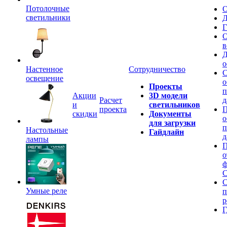
Потолочные
О
светильники
Д
Г
О
в
Д
о
Настенное
Сотрудничество
С
освещение
о
Проекты
п
Акции
3D модели
Расчет
д
и
светильников
проекта
П
скидки
Документы
о
для загрузки
п
Настольные
Гайдлайн
д
лампы
П
о
ф
C
С
Умные реле
п
р
Г