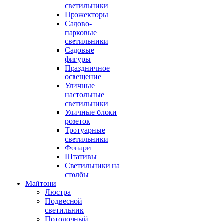
светильники
Прожекторы
Садово-
парковые
светильники
Садовые
фигуры
Праздничное
освещение
Уличные
настольные
светильники
Уличные блоки
розеток
Тротуарные
светильники
Фонари
Штативы
Светильники на
столбы
Майтони
Люстра
Подвесной
светильник
Потолочный