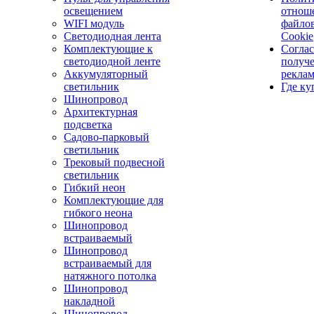
освещением
отнош
WIFI модуль
файло
Светодиодная лента
Cookie
Комплектующие к
Соглас
светодиодной ленте
получ
Аккумуляторный
рекла
светильник
Где ку
Шинопровод
Архитектурная
подсветка
Садово-парковый
светильник
Трековый подвесной
светильник
Гибкий неон
Комплектующие для
гибкого неона
Шинопровод
встраиваемый
Шинопровод
встраиваемый для
натяжного потолка
Шинопровод
накладной
Шинопровод