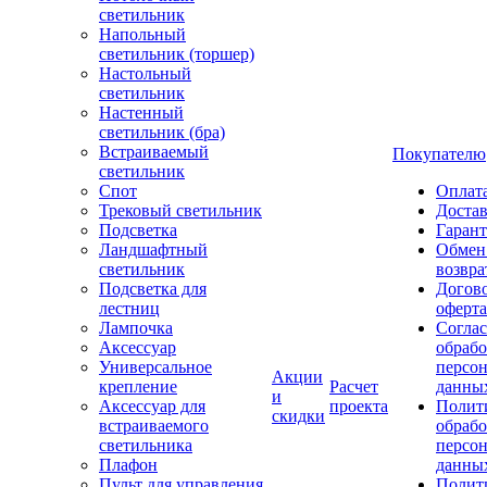
светильник
Напольный
светильник (торшер)
Настольный
светильник
Настенный
светильник (бра)
Встраиваемый
Покупателю
светильник
Спот
Оплат
Трековый светильник
Доста
Подсветка
Гаран
Ландшафтный
Обмен
светильник
возвра
Подсветка для
Догов
лестниц
оферта
Лампочка
Соглас
Аксессуар
обрабо
Универсальное
персо
Акции
крепление
Расчет
данны
и
Аксессуар для
проекта
Полит
скидки
встраиваемого
обраб
светильника
персо
Плафон
данны
Пульт для управления
Полит