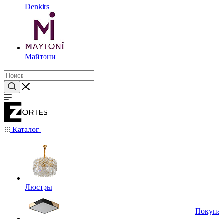
Denkirs
Майтони
Каталог
Люстры
Покуп