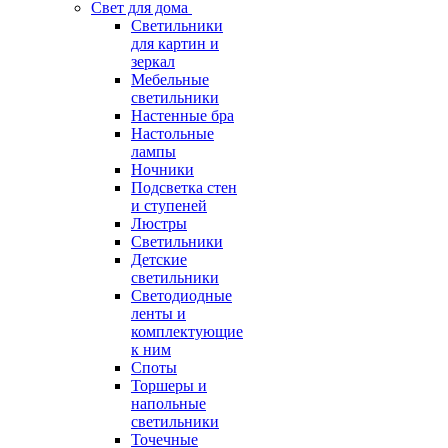
Свет для дома
Светильники
для картин и
зеркал
Мебельные
светильники
Настенные бра
Настольные
лампы
Ночники
Подсветка стен
и ступеней
Люстры
Светильники
Детские
светильники
Светодиодные
ленты и
комплектующие
к ним
Споты
Торшеры и
напольные
светильники
Точечные