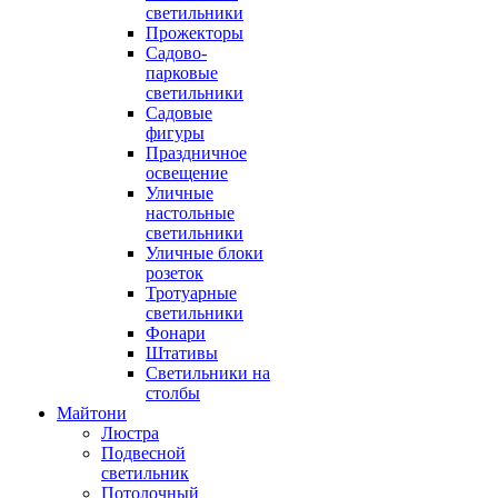
светильники
Прожекторы
Садово-
парковые
светильники
Садовые
фигуры
Праздничное
освещение
Уличные
настольные
светильники
Уличные блоки
розеток
Тротуарные
светильники
Фонари
Штативы
Светильники на
столбы
Майтони
Люстра
Подвесной
светильник
Потолочный