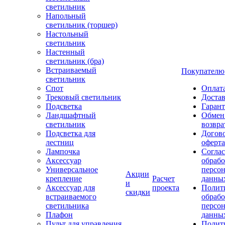
светильник
Напольный
светильник (торшер)
Настольный
светильник
Настенный
светильник (бра)
Встраиваемый
Покупателю
светильник
Спот
Оплат
Трековый светильник
Доста
Подсветка
Гаран
Ландшафтный
Обмен
светильник
возвра
Подсветка для
Догов
лестниц
оферта
Лампочка
Соглас
Аксессуар
обрабо
Универсальное
персо
Акции
крепление
Расчет
данны
и
Аксессуар для
проекта
Полит
скидки
встраиваемого
обраб
светильника
персо
Плафон
данны
Пульт для управления
Полит