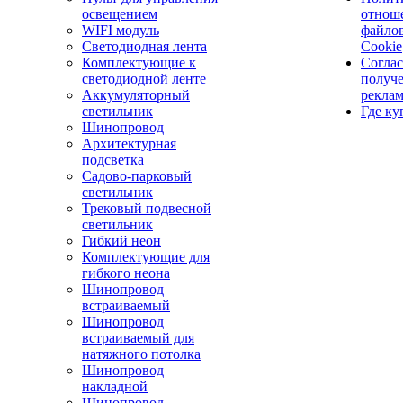
освещением
отнош
WIFI модуль
файло
Светодиодная лента
Cookie
Комплектующие к
Соглас
светодиодной ленте
получ
Аккумуляторный
рекла
светильник
Где ку
Шинопровод
Архитектурная
подсветка
Садово-парковый
светильник
Трековый подвесной
светильник
Гибкий неон
Комплектующие для
гибкого неона
Шинопровод
встраиваемый
Шинопровод
встраиваемый для
натяжного потолка
Шинопровод
накладной
Шинопровод