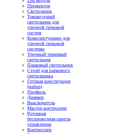
Led модуль
Прожектор
Светильник
Токоведущий
светильник для
уличной трековой
систем
Комплектующие для
уличной трековой
системы
Уличный трековый
светильник
Парковый светильник
Столб для паркового
светильника
Готовая конструкция
(набор)
Профиль
Диммер
Выключатель
Мастер контроллер
Роторная
беспроводная панель
управления
Контроллер