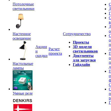
Потолочные
О
светильники
Д
Г
О
в
Д
о
Настенное
Сотрудничество
С
освещение
о
Проекты
п
Акции
3D модели
Расчет
д
и
светильников
проекта
П
скидки
Документы
о
для загрузки
п
Настольные
Гайдлайн
д
лампы
П
о
ф
C
С
Умные реле
п
р
Г