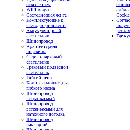
освещением
отнош
WIFI модуль
файло
Светодиодная лента
Cookie
Комплектующие к
Соглас
светодиодной ленте
получ
Аккумуляторный
рекла
светильник
Где ку
Шинопровод
Архитектурная
подсветка
Садово-парковый
светильник
Трековый подвесной
светильник
Гибкий неон
Комплектующие для
гибкого неона
Шинопровод
встраиваемый
Шинопровод
встраиваемый для
натяжного потолка
Шинопровод
накладной
Шинопровод