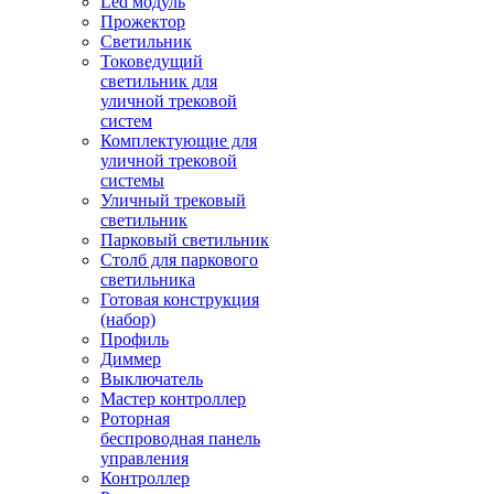
Led модуль
Прожектор
Светильник
Токоведущий
светильник для
уличной трековой
систем
Комплектующие для
уличной трековой
системы
Уличный трековый
светильник
Парковый светильник
Столб для паркового
светильника
Готовая конструкция
(набор)
Профиль
Диммер
Выключатель
Мастер контроллер
Роторная
беспроводная панель
управления
Контроллер