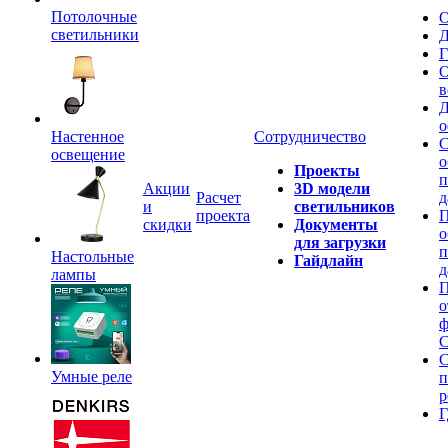
Потолочные
О
светильники
Д
Г
О
в
Д
о
Настенное
Сотрудничество
С
освещение
о
Проекты
п
Акции
3D модели
Расчет
д
и
светильников
проекта
П
скидки
Документы
о
для загрузки
п
Настольные
Гайдлайн
д
лампы
П
о
ф
C
С
Умные реле
п
р
Г