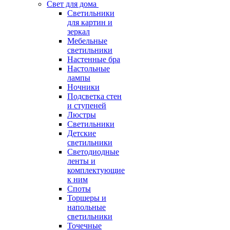
Свет для дома
Светильники
для картин и
зеркал
Мебельные
светильники
Настенные бра
Настольные
лампы
Ночники
Подсветка стен
и ступеней
Люстры
Светильники
Детские
светильники
Светодиодные
ленты и
комплектующие
к ним
Споты
Торшеры и
напольные
светильники
Точечные