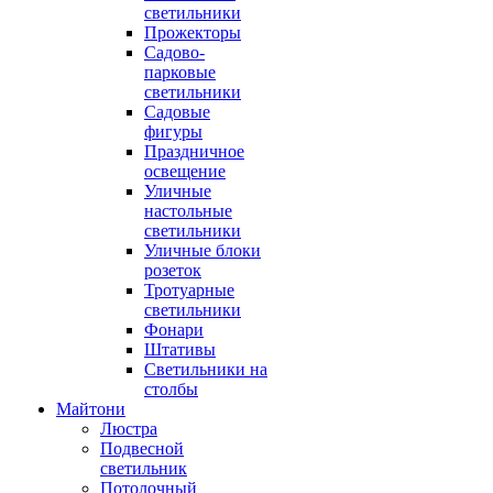
светильники
Прожекторы
Садово-
парковые
светильники
Садовые
фигуры
Праздничное
освещение
Уличные
настольные
светильники
Уличные блоки
розеток
Тротуарные
светильники
Фонари
Штативы
Светильники на
столбы
Майтони
Люстра
Подвесной
светильник
Потолочный