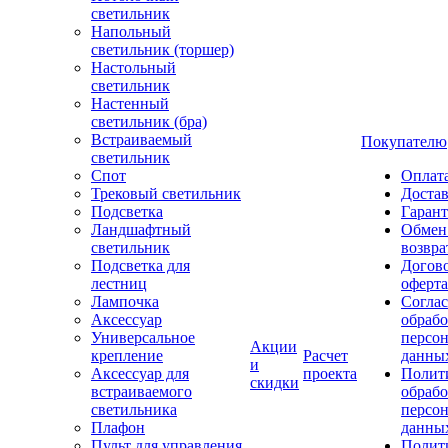
светильник
Напольный
светильник (торшер)
Настольный
светильник
Настенный
светильник (бра)
Встраиваемый
Покупателю
светильник
Спот
Оплат
Трековый светильник
Доста
Подсветка
Гаран
Ландшафтный
Обмен
светильник
возвра
Подсветка для
Догов
лестниц
оферта
Лампочка
Соглас
Аксессуар
обрабо
Универсальное
персо
Акции
крепление
Расчет
данны
и
Аксессуар для
проекта
Полит
скидки
встраиваемого
обраб
светильника
персо
Плафон
данны
Пульт для управления
Полит