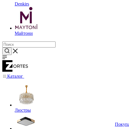
Denkirs
Майтони
Каталог
Люстры
Покуп