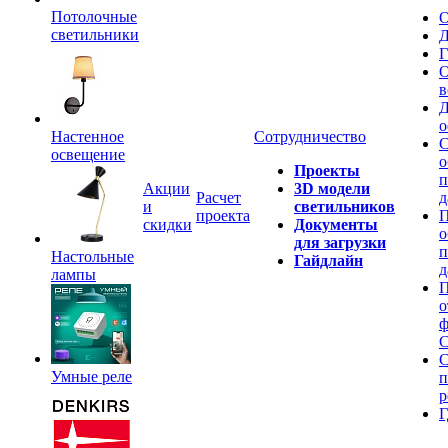
Потолочные
О
светильники
Д
Г
О
в
Д
о
Настенное
Сотрудничество
С
освещение
о
Проекты
п
Акции
3D модели
Расчет
д
и
светильников
проекта
П
скидки
Документы
о
для загрузки
п
Настольные
Гайдлайн
д
лампы
П
о
ф
C
С
Умные реле
п
р
Г