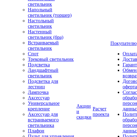
светильник
Напольный
светильник (торшер)
Настольный
светильник
Настенный
светильник (бра)
Встраиваемый
Покупателю
светильник
Спот
Оплат
Трековый светильник
Доста
Подсветка
Гаран
Ландшафтный
Обмен
светильник
возвра
Подсветка для
Догов
лестниц
оферта
Лампочка
Соглас
Аксессуар
обрабо
Универсальное
персо
Акции
крепление
Расчет
данны
и
Аксессуар для
проекта
Полит
скидки
встраиваемого
обраб
светильника
персо
Плафон
данны
Пульт для управления
Полит