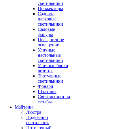
светильники
Прожекторы
Садово-
парковые
светильники
Садовые
фигуры
Праздничное
освещение
Уличные
настольные
светильники
Уличные блоки
розеток
Тротуарные
светильники
Фонари
Штативы
Светильники на
столбы
Майтони
Люстра
Подвесной
светильник
Потолочный