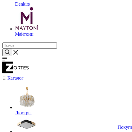
Denkirs
Майтони
Каталог
Люстры
Покуп