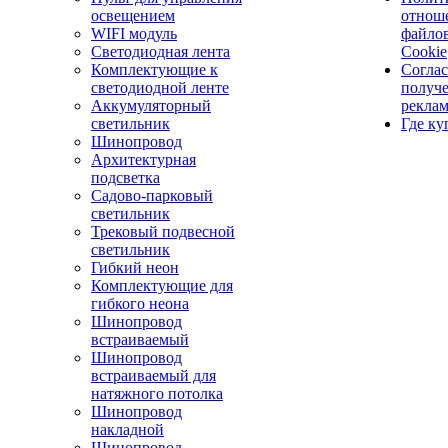
освещением
отнош
WIFI модуль
файло
Светодиодная лента
Cookie
Комплектующие к
Соглас
светодиодной ленте
получ
Аккумуляторный
рекла
светильник
Где ку
Шинопровод
Архитектурная
подсветка
Садово-парковый
светильник
Трековый подвесной
светильник
Гибкий неон
Комплектующие для
гибкого неона
Шинопровод
встраиваемый
Шинопровод
встраиваемый для
натяжного потолка
Шинопровод
накладной
Шинопровод