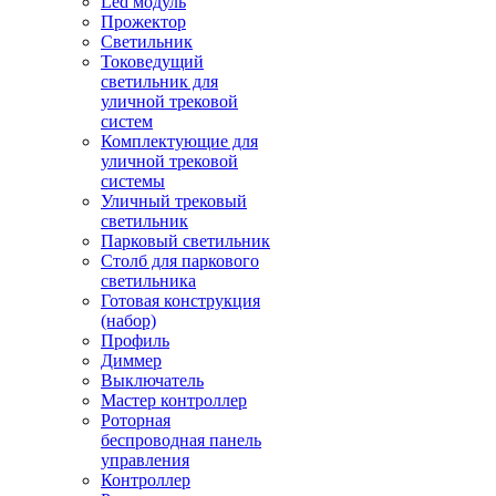
Led модуль
Прожектор
Светильник
Токоведущий
светильник для
уличной трековой
систем
Комплектующие для
уличной трековой
системы
Уличный трековый
светильник
Парковый светильник
Столб для паркового
светильника
Готовая конструкция
(набор)
Профиль
Диммер
Выключатель
Мастер контроллер
Роторная
беспроводная панель
управления
Контроллер