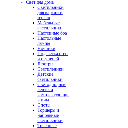
Свет для дома
Светильники
для картин и
зеркал
Мебельные
светильники
Настенные бра
Настольные
лампы
Ночники
Подсветка стен
и ступеней
Люстры
Светильники
Детские
светильники
Светодиодные
ленты и
комплектующие
к ним
Споты
Торшеры и
напольные
светильники
Точечные