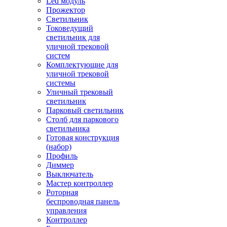
Led модуль
Прожектор
Светильник
Токоведущий
светильник для
уличной трековой
систем
Комплектующие для
уличной трековой
системы
Уличный трековый
светильник
Парковый светильник
Столб для паркового
светильника
Готовая конструкция
(набор)
Профиль
Диммер
Выключатель
Мастер контроллер
Роторная
беспроводная панель
управления
Контроллер