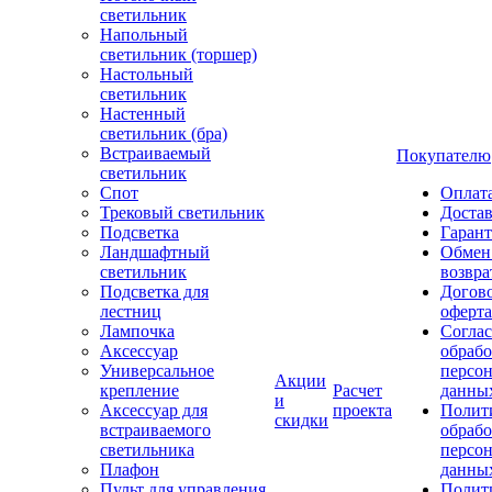
светильник
Напольный
светильник (торшер)
Настольный
светильник
Настенный
светильник (бра)
Встраиваемый
Покупателю
светильник
Спот
Оплат
Трековый светильник
Доста
Подсветка
Гаран
Ландшафтный
Обмен
светильник
возвра
Подсветка для
Догов
лестниц
оферта
Лампочка
Соглас
Аксессуар
обрабо
Универсальное
персо
Акции
крепление
Расчет
данны
и
Аксессуар для
проекта
Полит
скидки
встраиваемого
обраб
светильника
персо
Плафон
данны
Пульт для управления
Полит