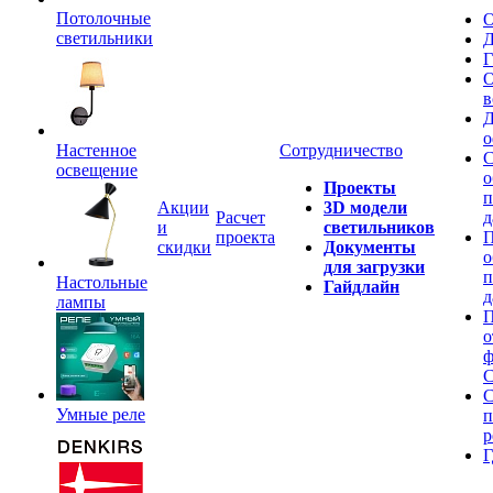
Потолочные
О
светильники
Д
Г
О
в
Д
о
Настенное
Сотрудничество
С
освещение
о
Проекты
п
Акции
3D модели
Расчет
д
и
светильников
проекта
П
скидки
Документы
о
для загрузки
п
Настольные
Гайдлайн
д
лампы
П
о
ф
C
С
Умные реле
п
р
Г