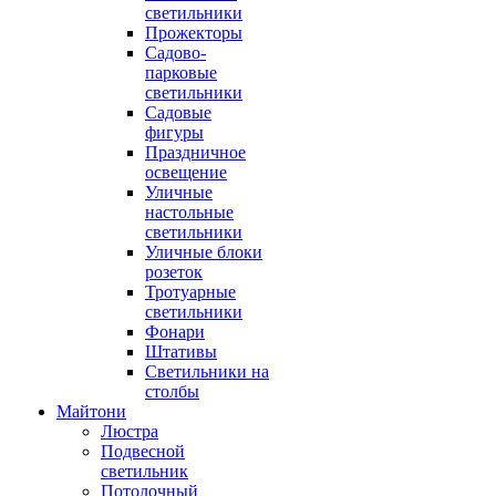
светильники
Прожекторы
Садово-
парковые
светильники
Садовые
фигуры
Праздничное
освещение
Уличные
настольные
светильники
Уличные блоки
розеток
Тротуарные
светильники
Фонари
Штативы
Светильники на
столбы
Майтони
Люстра
Подвесной
светильник
Потолочный