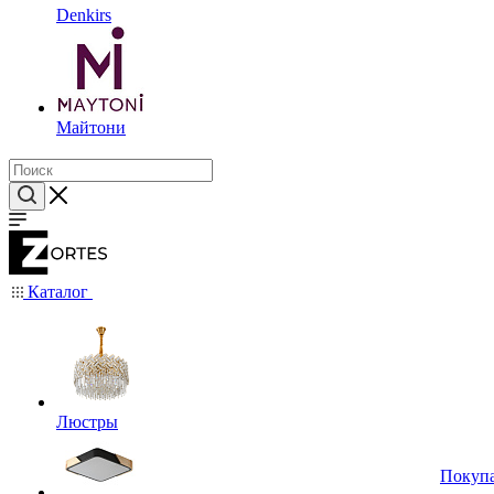
Denkirs
Майтони
Каталог
Люстры
Покуп