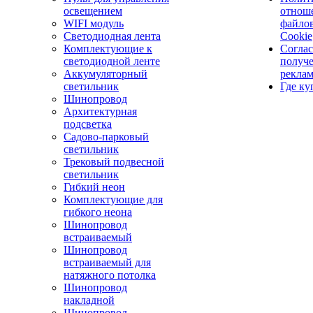
освещением
отнош
WIFI модуль
файло
Светодиодная лента
Cookie
Комплектующие к
Соглас
светодиодной ленте
получ
Аккумуляторный
рекла
светильник
Где ку
Шинопровод
Архитектурная
подсветка
Садово-парковый
светильник
Трековый подвесной
светильник
Гибкий неон
Комплектующие для
гибкого неона
Шинопровод
встраиваемый
Шинопровод
встраиваемый для
натяжного потолка
Шинопровод
накладной
Шинопровод