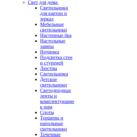
Свет для дома
Светильники
для картин и
зеркал
Мебельные
светильники
Настенные бра
Настольные
лампы
Ночники
Подсветка стен
и ступеней
Люстры
Светильники
Детские
светильники
Светодиодные
ленты и
комплектующие
к ним
Споты
Торшеры и
напольные
светильники
Точечные