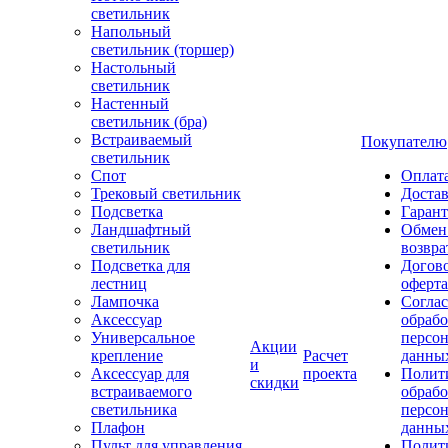
светильник
Напольный
светильник (торшер)
Настольный
светильник
Настенный
светильник (бра)
Встраиваемый
Покупателю
светильник
Спот
Оплат
Трековый светильник
Доста
Подсветка
Гаран
Ландшафтный
Обмен
светильник
возвра
Подсветка для
Догов
лестниц
оферта
Лампочка
Соглас
Аксессуар
обрабо
Универсальное
персо
Акции
крепление
Расчет
данны
и
Аксессуар для
проекта
Полит
скидки
встраиваемого
обраб
светильника
персо
Плафон
данны
Пульт для управления
Полит