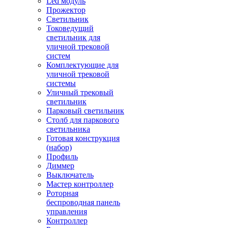
Led модуль
Прожектор
Светильник
Токоведущий
светильник для
уличной трековой
систем
Комплектующие для
уличной трековой
системы
Уличный трековый
светильник
Парковый светильник
Столб для паркового
светильника
Готовая конструкция
(набор)
Профиль
Диммер
Выключатель
Мастер контроллер
Роторная
беспроводная панель
управления
Контроллер