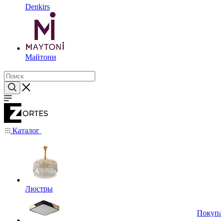
Denkirs
Майтони
Каталог
Люстры
Покуп