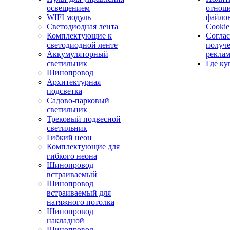
освещением
отнош
WIFI модуль
файло
Светодиодная лента
Cookie
Комплектующие к
Соглас
светодиодной ленте
получ
Аккумуляторный
рекла
светильник
Где ку
Шинопровод
Архитектурная
подсветка
Садово-парковый
светильник
Трековый подвесной
светильник
Гибкий неон
Комплектующие для
гибкого неона
Шинопровод
встраиваемый
Шинопровод
встраиваемый для
натяжного потолка
Шинопровод
накладной
Шинопровод