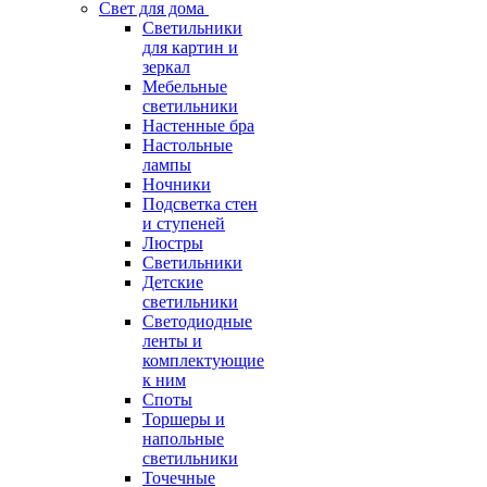
Свет для дома
Светильники
для картин и
зеркал
Мебельные
светильники
Настенные бра
Настольные
лампы
Ночники
Подсветка стен
и ступеней
Люстры
Светильники
Детские
светильники
Светодиодные
ленты и
комплектующие
к ним
Споты
Торшеры и
напольные
светильники
Точечные