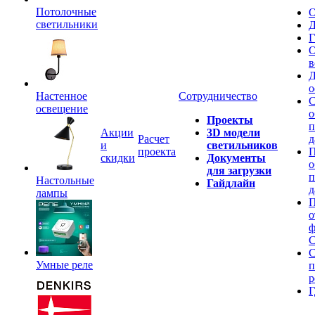
Потолочные
О
светильники
Д
Г
О
в
Д
о
Настенное
Сотрудничество
С
освещение
о
Проекты
п
Акции
3D модели
Расчет
д
и
светильников
проекта
П
скидки
Документы
о
для загрузки
п
Настольные
Гайдлайн
д
лампы
П
о
ф
C
С
Умные реле
п
р
Г