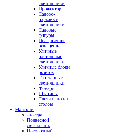
светильники
Прожекторы
Садово-
парковые
светильники
Садовые
фигуры
Праздничное
освещение
Уличные
настольные
светильники
Уличные блоки
розеток
Тротуарные
светильники
Фонари
Штативы
Светильники на
столбы
Майтони
Люстра
Подвесной
светильник
Потолочный