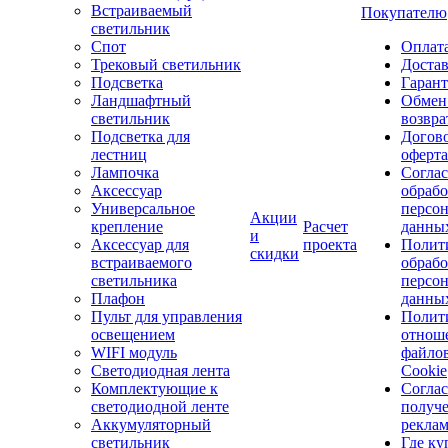
Встраиваемый
Покупателю
светильник
Спот
Оплат
Трековый светильник
Доста
Подсветка
Гаран
Ландшафтный
Обмен
светильник
возвра
Подсветка для
Догов
лестниц
оферта
Лампочка
Соглас
Аксессуар
обрабо
Универсальное
персо
Акции
крепление
Расчет
данны
и
Аксессуар для
проекта
Полит
скидки
встраиваемого
обраб
светильника
персо
Плафон
данны
Пульт для управления
Полит
освещением
отнош
WIFI модуль
файло
Светодиодная лента
Cookie
Комплектующие к
Соглас
светодиодной ленте
получ
Аккумуляторный
рекла
светильник
Где ку