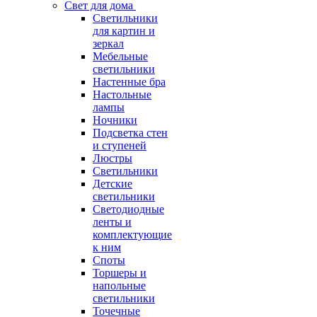
Свет для дома
Светильники
для картин и
зеркал
Мебельные
светильники
Настенные бра
Настольные
лампы
Ночники
Подсветка стен
и ступеней
Люстры
Светильники
Детские
светильники
Светодиодные
ленты и
комплектующие
к ним
Споты
Торшеры и
напольные
светильники
Точечные