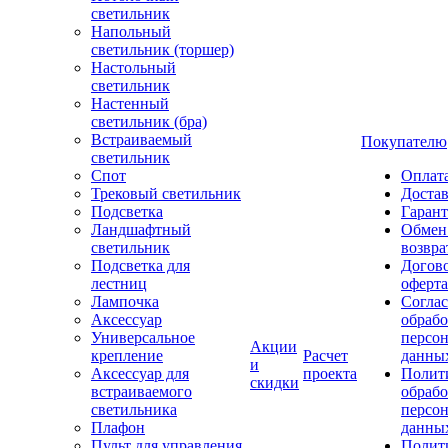
светильник
Напольный
светильник (торшер)
Настольный
светильник
Настенный
светильник (бра)
Встраиваемый
Покупателю
светильник
Спот
Оплат
Трековый светильник
Доста
Подсветка
Гаран
Ландшафтный
Обмен
светильник
возвра
Подсветка для
Догов
лестниц
оферта
Лампочка
Соглас
Аксессуар
обрабо
Универсальное
персо
Акции
крепление
Расчет
данны
и
Аксессуар для
проекта
Полит
скидки
встраиваемого
обраб
светильника
персо
Плафон
данны
Пульт для управления
Полит