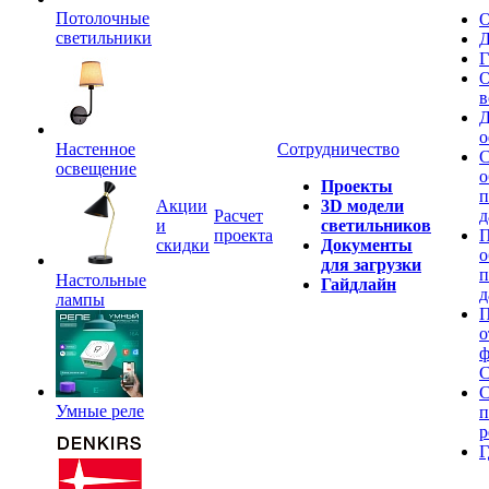
Потолочные
О
светильники
Д
Г
О
в
Д
о
Настенное
Сотрудничество
С
освещение
о
Проекты
п
Акции
3D модели
Расчет
д
и
светильников
проекта
П
скидки
Документы
о
для загрузки
п
Настольные
Гайдлайн
д
лампы
П
о
ф
C
С
Умные реле
п
р
Г