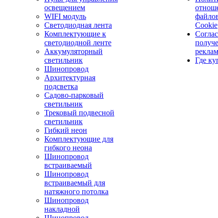
освещением
отнош
WIFI модуль
файло
Светодиодная лента
Cookie
Комплектующие к
Соглас
светодиодной ленте
получ
Аккумуляторный
рекла
светильник
Где ку
Шинопровод
Архитектурная
подсветка
Садово-парковый
светильник
Трековый подвесной
светильник
Гибкий неон
Комплектующие для
гибкого неона
Шинопровод
встраиваемый
Шинопровод
встраиваемый для
натяжного потолка
Шинопровод
накладной
Шинопровод