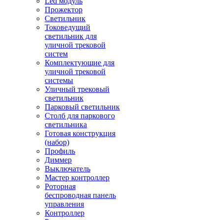
Led модуль
Прожектор
Светильник
Токоведущий
светильник для
уличной трековой
систем
Комплектующие для
уличной трековой
системы
Уличный трековый
светильник
Парковый светильник
Столб для паркового
светильника
Готовая конструкция
(набор)
Профиль
Диммер
Выключатель
Мастер контроллер
Роторная
беспроводная панель
управления
Контроллер