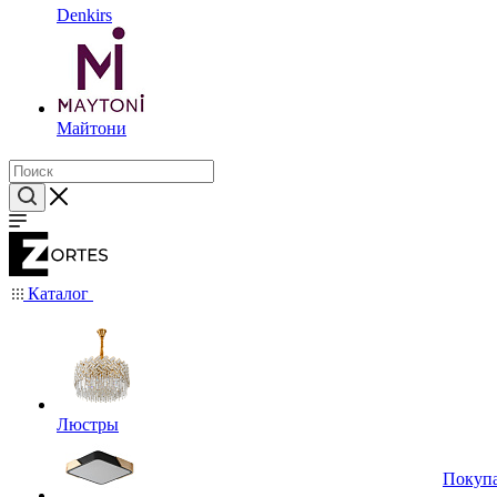
Denkirs
Майтони
Каталог
Люстры
Покуп