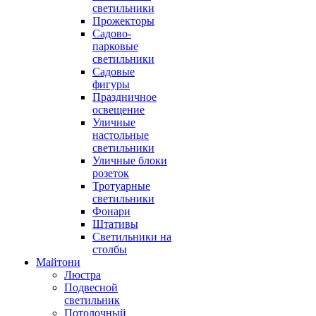
светильники
Прожекторы
Садово-
парковые
светильники
Садовые
фигуры
Праздничное
освещение
Уличные
настольные
светильники
Уличные блоки
розеток
Тротуарные
светильники
Фонари
Штативы
Светильники на
столбы
Майтони
Люстра
Подвесной
светильник
Потолочный