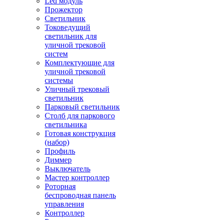
Led модуль
Прожектор
Светильник
Токоведущий
светильник для
уличной трековой
систем
Комплектующие для
уличной трековой
системы
Уличный трековый
светильник
Парковый светильник
Столб для паркового
светильника
Готовая конструкция
(набор)
Профиль
Диммер
Выключатель
Мастер контроллер
Роторная
беспроводная панель
управления
Контроллер