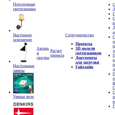
Потолочные
О
светильники
Д
Г
О
в
Д
о
Настенное
Сотрудничество
С
освещение
о
Проекты
п
Акции
3D модели
Расчет
д
и
светильников
проекта
П
скидки
Документы
о
для загрузки
п
Настольные
Гайдлайн
д
лампы
П
о
ф
C
С
Умные реле
п
р
Г