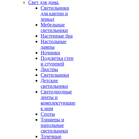
Свет для дома
Светильники
для картин и
зеркал
Мебельные
светильники
Настенные бра
Настольные
лампы
Ночники
Подсветка стен
и ступеней
Люстры
Светильники
Детские
светильники
Светодиодные
ленты и
комплектующие
к ним
Споты
Торшеры и
напольные
светильники
Точечные