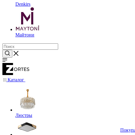
Denkirs
Майтони
Каталог
Люстры
Покуп