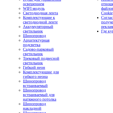
освещением
отнош
WIFI модуль
файло
Светодиодная лента
Cookie
Комплектующие к
Соглас
светодиодной ленте
получ
Аккумуляторный
рекла
светильник
Где ку
Шинопровод
Архитектурная
подсветка
Садово-парковый
светильник
Трековый подвесной
светильник
Гибкий неон
Комплектующие для
гибкого неона
Шинопровод
встраиваемый
Шинопровод
встраиваемый для
натяжного потолка
Шинопровод
накладной
Шинопровод