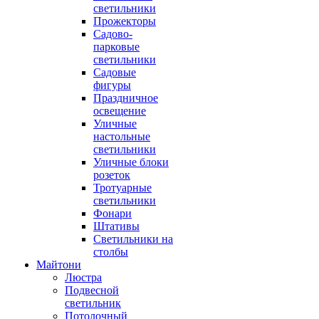
светильники
Прожекторы
Садово-
парковые
светильники
Садовые
фигуры
Праздничное
освещение
Уличные
настольные
светильники
Уличные блоки
розеток
Тротуарные
светильники
Фонари
Штативы
Светильники на
столбы
Майтони
Люстра
Подвесной
светильник
Потолочный