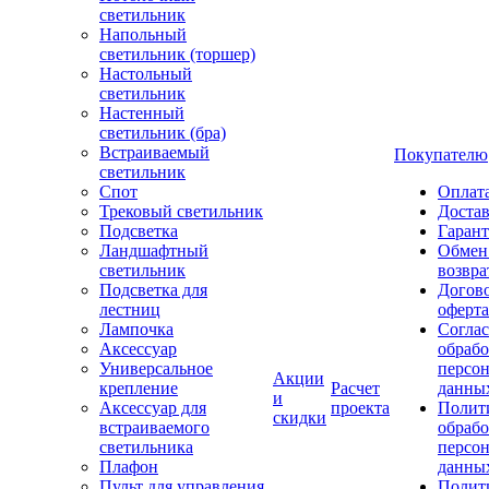
светильник
Напольный
светильник (торшер)
Настольный
светильник
Настенный
светильник (бра)
Встраиваемый
Покупателю
светильник
Спот
Оплат
Трековый светильник
Доста
Подсветка
Гаран
Ландшафтный
Обмен
светильник
возвра
Подсветка для
Догов
лестниц
оферта
Лампочка
Соглас
Аксессуар
обрабо
Универсальное
персо
Акции
крепление
Расчет
данны
и
Аксессуар для
проекта
Полит
скидки
встраиваемого
обраб
светильника
персо
Плафон
данны
Пульт для управления
Полит