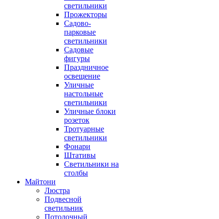
светильники
Прожекторы
Садово-
парковые
светильники
Садовые
фигуры
Праздничное
освещение
Уличные
настольные
светильники
Уличные блоки
розеток
Тротуарные
светильники
Фонари
Штативы
Светильники на
столбы
Майтони
Люстра
Подвесной
светильник
Потолочный