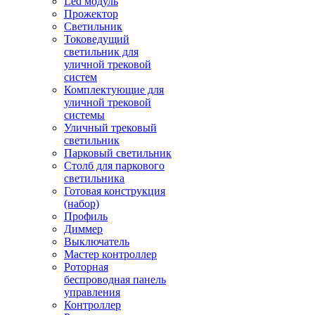
Led модуль
Прожектор
Светильник
Токоведущий
светильник для
уличной трековой
систем
Комплектующие для
уличной трековой
системы
Уличный трековый
светильник
Парковый светильник
Столб для паркового
светильника
Готовая конструкция
(набор)
Профиль
Диммер
Выключатель
Мастер контроллер
Роторная
беспроводная панель
управления
Контроллер