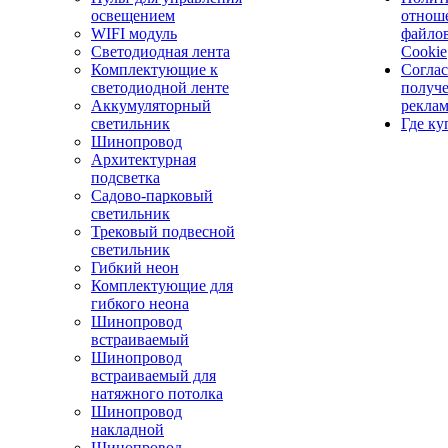
освещением
отнош
WIFI модуль
файло
Светодиодная лента
Cookie
Комплектующие к
Соглас
светодиодной ленте
получ
Аккумуляторный
рекла
светильник
Где ку
Шинопровод
Архитектурная
подсветка
Садово-парковый
светильник
Трековый подвесной
светильник
Гибкий неон
Комплектующие для
гибкого неона
Шинопровод
встраиваемый
Шинопровод
встраиваемый для
натяжного потолка
Шинопровод
накладной
Шинопровод