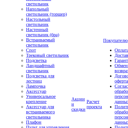
светильник
Напольный
светильник (торшер)
Настольный
светильник
Настенный
светильник (бра)
Встраиваемый
Покупателю
светильник
Спот
Оплат
Трековый светильник
Доста
Подсветка
Гаран
Ландшафтный
Обмен
светильник
возвра
Подсветка для
Догов
лестниц
оферта
Лампочка
Соглас
Аксессуар
обрабо
Универсальное
персо
Акции
крепление
Расчет
данны
и
Аксессуар для
проекта
Полит
скидки
встраиваемого
обраб
светильника
персо
Плафон
данны
Пульт для управления
Полит