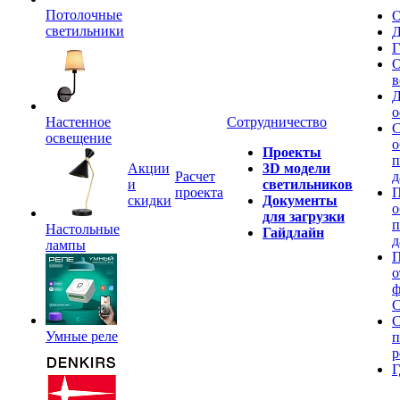
Потолочные
О
светильники
Д
Г
О
в
Д
о
Настенное
Сотрудничество
С
освещение
о
Проекты
п
Акции
3D модели
Расчет
д
и
светильников
проекта
П
скидки
Документы
о
для загрузки
п
Настольные
Гайдлайн
д
лампы
П
о
ф
C
С
Умные реле
п
р
Г