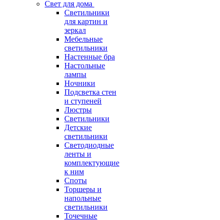
Свет для дома
Светильники
для картин и
зеркал
Мебельные
светильники
Настенные бра
Настольные
лампы
Ночники
Подсветка стен
и ступеней
Люстры
Светильники
Детские
светильники
Светодиодные
ленты и
комплектующие
к ним
Споты
Торшеры и
напольные
светильники
Точечные