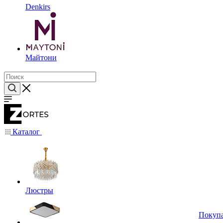
Denkirs
Майтони
Каталог
Люстры
Покуп