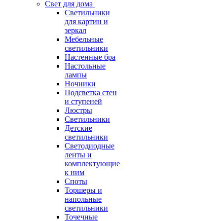
Свет для дома
Светильники
для картин и
зеркал
Мебельные
светильники
Настенные бра
Настольные
лампы
Ночники
Подсветка стен
и ступеней
Люстры
Светильники
Детские
светильники
Светодиодные
ленты и
комплектующие
к ним
Споты
Торшеры и
напольные
светильники
Точечные