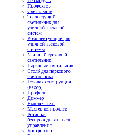
Led модуль
Прожектор
Светильник
Токоведущий
светильник для
уличной трековой
систем
Комплектующие для
уличной трековой
системы
Уличный трековый
светильник
Парковый светильник
Столб для паркового
светильника
Готовая конструкция
(набор)
Профиль
Диммер
Выключатель
Мастер контроллер
Роторная
беспроводная панель
управления
Контроллер