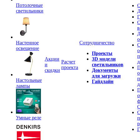
Потолочные
О
светильники
Д
Г
О
в
Д
о
Настенное
Сотрудничество
С
освещение
о
Проекты
п
Акции
3D модели
Расчет
д
и
светильников
проекта
П
скидки
Документы
о
для загрузки
п
Настольные
Гайдлайн
д
лампы
П
о
ф
C
С
Умные реле
п
р
Г