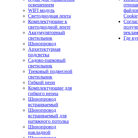
освещением
отнош
WIFI модуль
файло
Светодиодная лента
Cookie
Комплектующие к
Соглас
светодиодной ленте
получ
Аккумуляторный
рекла
светильник
Где ку
Шинопровод
Архитектурная
подсветка
Садово-парковый
светильник
Трековый подвесной
светильник
Гибкий неон
Комплектующие для
гибкого неона
Шинопровод
встраиваемый
Шинопровод
встраиваемый для
натяжного потолка
Шинопровод
накладной
Шинопровод