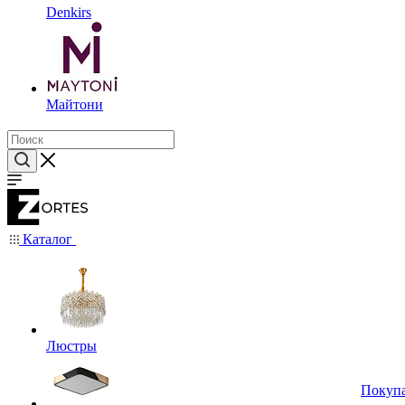
Denkirs
Майтони
Каталог
Люстры
Покуп