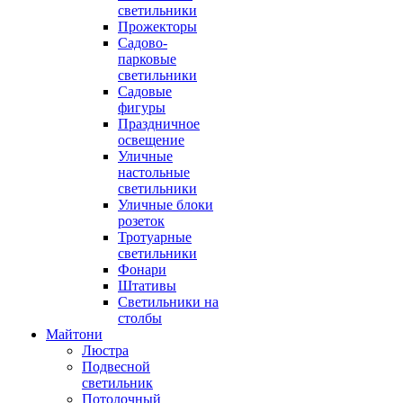
светильники
Прожекторы
Садово-
парковые
светильники
Садовые
фигуры
Праздничное
освещение
Уличные
настольные
светильники
Уличные блоки
розеток
Тротуарные
светильники
Фонари
Штативы
Светильники на
столбы
Майтони
Люстра
Подвесной
светильник
Потолочный