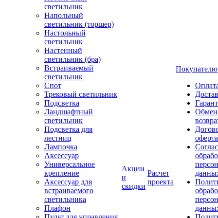
светильник
Напольный
светильник (торшер)
Настольный
светильник
Настенный
светильник (бра)
Встраиваемый
Покупателю
светильник
Спот
Оплат
Трековый светильник
Доста
Подсветка
Гаран
Ландшафтный
Обмен
светильник
возвра
Подсветка для
Догов
лестниц
оферта
Лампочка
Соглас
Аксессуар
обрабо
Универсальное
персо
Акции
крепление
Расчет
данны
и
Аксессуар для
проекта
Полит
скидки
встраиваемого
обраб
светильника
персо
Плафон
данны
Пульт для управления
Полит