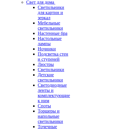
Свет для дома
Светильники
для картин и
зеркал
Мебельные
светильники
Настенные бра
Настольные
лампы
Ночники
Подсветка стен
и ступеней
Люстры
Светильники
Детские
светильники
Светодиодные
ленты и
комплектующие
к ним
Споты
Торшеры и
напольные
светильники
Точечные