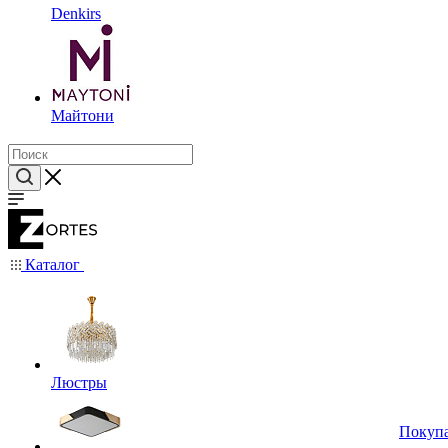
Denkirs
Майтони
Каталог
Люстры
Покуп