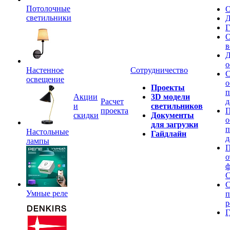
Потолочные
О
светильники
Д
Г
О
в
Д
о
Настенное
Сотрудничество
С
освещение
о
Проекты
п
Акции
3D модели
Расчет
д
и
светильников
проекта
П
скидки
Документы
о
для загрузки
п
Настольные
Гайдлайн
д
лампы
П
о
ф
C
С
Умные реле
п
р
Г