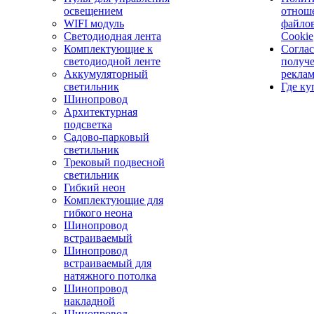
освещением
отнош
WIFI модуль
файло
Светодиодная лента
Cookie
Комплектующие к
Соглас
светодиодной ленте
получ
Аккумуляторный
рекла
светильник
Где ку
Шинопровод
Архитектурная
подсветка
Садово-парковый
светильник
Трековый подвесной
светильник
Гибкий неон
Комплектующие для
гибкого неона
Шинопровод
встраиваемый
Шинопровод
встраиваемый для
натяжного потолка
Шинопровод
накладной
Шинопровод