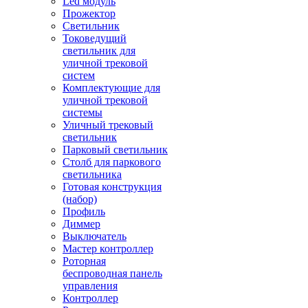
Led модуль
Прожектор
Светильник
Токоведущий
светильник для
уличной трековой
систем
Комплектующие для
уличной трековой
системы
Уличный трековый
светильник
Парковый светильник
Столб для паркового
светильника
Готовая конструкция
(набор)
Профиль
Диммер
Выключатель
Мастер контроллер
Роторная
беспроводная панель
управления
Контроллер