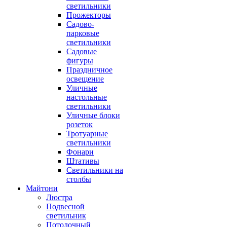
светильники
Прожекторы
Садово-
парковые
светильники
Садовые
фигуры
Праздничное
освещение
Уличные
настольные
светильники
Уличные блоки
розеток
Тротуарные
светильники
Фонари
Штативы
Светильники на
столбы
Майтони
Люстра
Подвесной
светильник
Потолочный