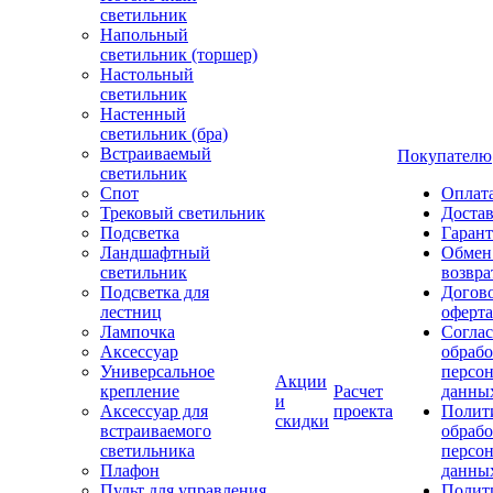
светильник
Напольный
светильник (торшер)
Настольный
светильник
Настенный
светильник (бра)
Встраиваемый
Покупателю
светильник
Спот
Оплат
Трековый светильник
Доста
Подсветка
Гаран
Ландшафтный
Обмен
светильник
возвра
Подсветка для
Догов
лестниц
оферта
Лампочка
Соглас
Аксессуар
обрабо
Универсальное
персо
Акции
крепление
Расчет
данны
и
Аксессуар для
проекта
Полит
скидки
встраиваемого
обраб
светильника
персо
Плафон
данны
Пульт для управления
Полит