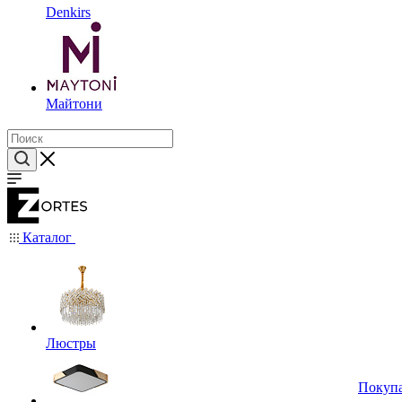
Denkirs
Майтони
Каталог
Люстры
Покуп