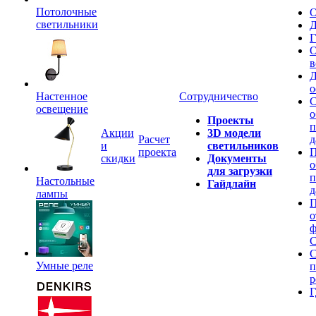
Потолочные
О
светильники
Д
Г
О
в
Д
о
Настенное
Сотрудничество
С
освещение
о
Проекты
п
Акции
3D модели
Расчет
д
и
светильников
проекта
П
скидки
Документы
о
для загрузки
п
Настольные
Гайдлайн
д
лампы
П
о
ф
C
С
Умные реле
п
р
Г