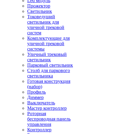
Led модуль
Прожектор
Светильник
Токоведущий
светильник для
уличной трековой
систем
Комплектующие для
уличной трековой
системы
Уличный трековый
светильник
Парковый светильник
Столб для паркового
светильника
Готовая конструкция
(набор)
Профиль
Диммер
Выключатель
Мастер контроллер
Роторная
беспроводная панель
управления
Контроллер