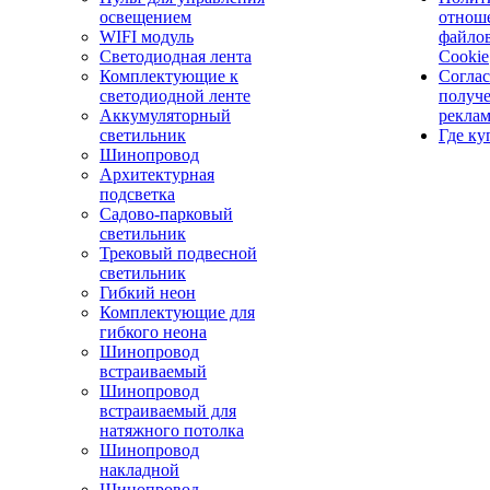
освещением
отнош
WIFI модуль
файло
Светодиодная лента
Cookie
Комплектующие к
Соглас
светодиодной ленте
получ
Аккумуляторный
рекла
светильник
Где ку
Шинопровод
Архитектурная
подсветка
Садово-парковый
светильник
Трековый подвесной
светильник
Гибкий неон
Комплектующие для
гибкого неона
Шинопровод
встраиваемый
Шинопровод
встраиваемый для
натяжного потолка
Шинопровод
накладной
Шинопровод