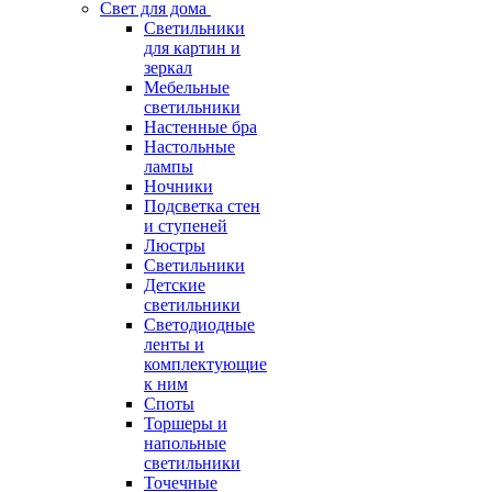
Свет для дома
Светильники
для картин и
зеркал
Мебельные
светильники
Настенные бра
Настольные
лампы
Ночники
Подсветка стен
и ступеней
Люстры
Светильники
Детские
светильники
Светодиодные
ленты и
комплектующие
к ним
Споты
Торшеры и
напольные
светильники
Точечные