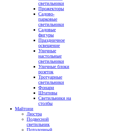
светильники
Прожекторы
Садово-
парковые
светильники
Садовые
фигуры
Праздничное
освещение
Уличные
настольные
светильники
Уличные блоки
розеток
Тротуарные
светильники
Фонари
Штативы
Светильники на
столбы
Майтони
Люстра
Подвесной
светильник
Потолочный