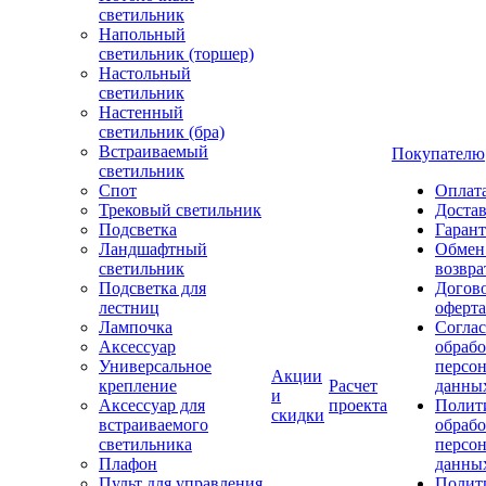
светильник
Напольный
светильник (торшер)
Настольный
светильник
Настенный
светильник (бра)
Встраиваемый
Покупателю
светильник
Спот
Оплат
Трековый светильник
Доста
Подсветка
Гаран
Ландшафтный
Обмен
светильник
возвра
Подсветка для
Догов
лестниц
оферта
Лампочка
Соглас
Аксессуар
обрабо
Универсальное
персо
Акции
крепление
Расчет
данны
и
Аксессуар для
проекта
Полит
скидки
встраиваемого
обраб
светильника
персо
Плафон
данны
Пульт для управления
Полит