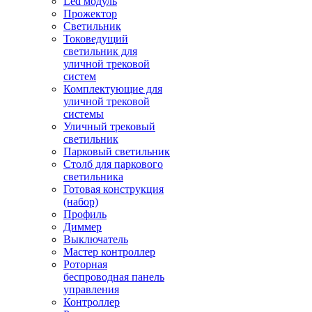
Led модуль
Прожектор
Светильник
Токоведущий
светильник для
уличной трековой
систем
Комплектующие для
уличной трековой
системы
Уличный трековый
светильник
Парковый светильник
Столб для паркового
светильника
Готовая конструкция
(набор)
Профиль
Диммер
Выключатель
Мастер контроллер
Роторная
беспроводная панель
управления
Контроллер