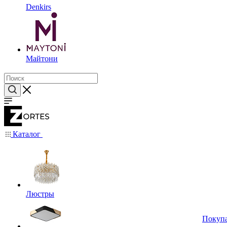
Denkirs
Майтони
Каталог
Люстры
Покуп