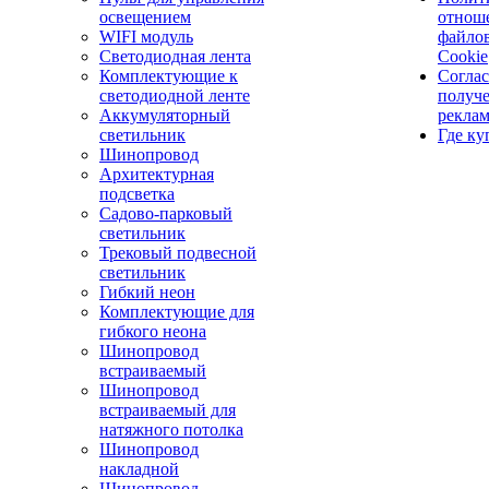
освещением
отнош
WIFI модуль
файло
Светодиодная лента
Cookie
Комплектующие к
Соглас
светодиодной ленте
получ
Аккумуляторный
рекла
светильник
Где ку
Шинопровод
Архитектурная
подсветка
Садово-парковый
светильник
Трековый подвесной
светильник
Гибкий неон
Комплектующие для
гибкого неона
Шинопровод
встраиваемый
Шинопровод
встраиваемый для
натяжного потолка
Шинопровод
накладной
Шинопровод