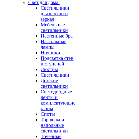
Свет для дома
Светильники
для картин и
зеркал
Мебельные
светильники
Настенные бра
Настольные
лампы
Ночники
Подсветка стен
и ступеней
Люстры
Светильники
Детские
светильники
Светодиодные
ленты и
комплектующие
к ним
Споты
Торшеры и
напольные
светильники
Точечные