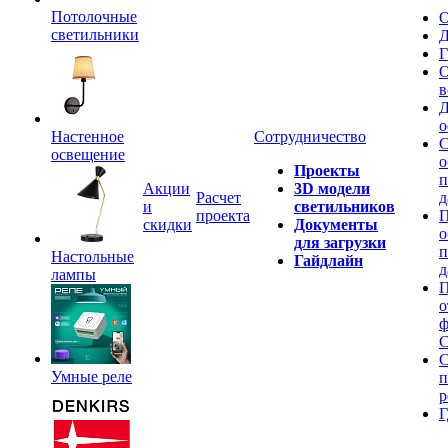
Потолочные
О
светильники
Д
Г
О
в
Д
о
Настенное
Сотрудничество
С
освещение
о
Проекты
п
Акции
3D модели
Расчет
д
и
светильников
проекта
П
скидки
Документы
о
для загрузки
п
Настольные
Гайдлайн
д
лампы
П
о
ф
C
С
Умные реле
п
р
Г