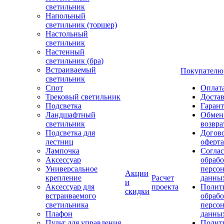
светильник
Напольный
светильник (торшер)
Настольный
светильник
Настенный
светильник (бра)
Встраиваемый
Покупателю
светильник
Спот
Оплат
Трековый светильник
Доста
Подсветка
Гаран
Ландшафтный
Обмен
светильник
возвра
Подсветка для
Догов
лестниц
оферта
Лампочка
Соглас
Аксессуар
обрабо
Универсальное
персо
Акции
крепление
Расчет
данны
и
Аксессуар для
проекта
Полит
скидки
встраиваемого
обраб
светильника
персо
Плафон
данны
Пульт для управления
Полит