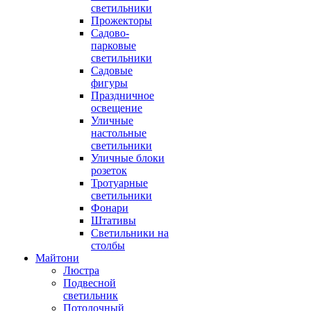
светильники
Прожекторы
Садово-
парковые
светильники
Садовые
фигуры
Праздничное
освещение
Уличные
настольные
светильники
Уличные блоки
розеток
Тротуарные
светильники
Фонари
Штативы
Светильники на
столбы
Майтони
Люстра
Подвесной
светильник
Потолочный