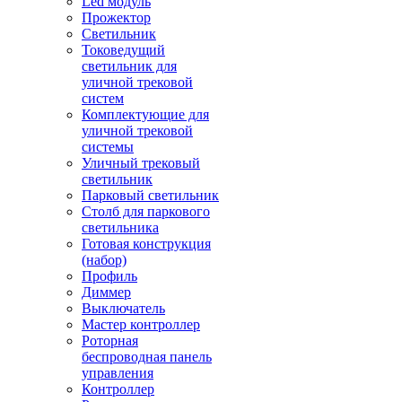
Led модуль
Прожектор
Светильник
Токоведущий
светильник для
уличной трековой
систем
Комплектующие для
уличной трековой
системы
Уличный трековый
светильник
Парковый светильник
Столб для паркового
светильника
Готовая конструкция
(набор)
Профиль
Диммер
Выключатель
Мастер контроллер
Роторная
беспроводная панель
управления
Контроллер