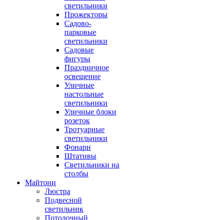
светильники
Прожекторы
Садово-
парковые
светильники
Садовые
фигуры
Праздничное
освещение
Уличные
настольные
светильники
Уличные блоки
розеток
Тротуарные
светильники
Фонари
Штативы
Светильники на
столбы
Майтони
Люстра
Подвесной
светильник
Потолочный