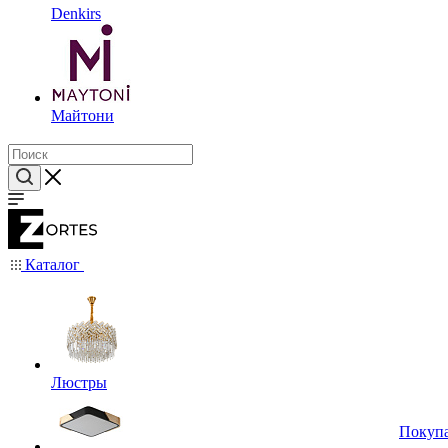
Denkirs
Майтони
Каталог
Люстры
Покуп