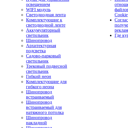
освещением
отнош
WIFI модуль
файло
Светодиодная лента
Cookie
Комплектующие к
Соглас
светодиодной ленте
получ
Аккумуляторный
рекла
светильник
Где ку
Шинопровод
Архитектурная
подсветка
Садово-парковый
светильник
Трековый подвесной
светильник
Гибкий неон
Комплектующие для
гибкого неона
Шинопровод
встраиваемый
Шинопровод
встраиваемый для
натяжного потолка
Шинопровод
накладной
Шинопровод