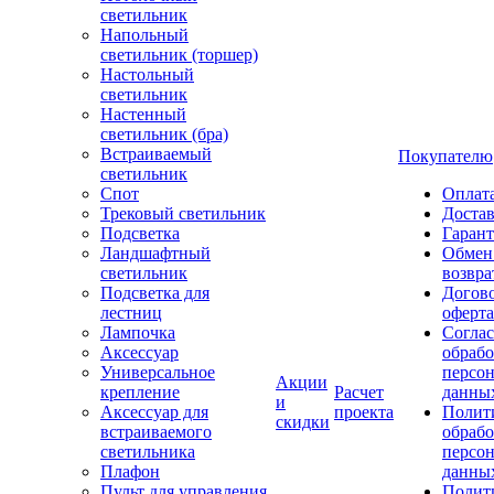
светильник
Напольный
светильник (торшер)
Настольный
светильник
Настенный
светильник (бра)
Встраиваемый
Покупателю
светильник
Спот
Оплат
Трековый светильник
Доста
Подсветка
Гаран
Ландшафтный
Обмен
светильник
возвра
Подсветка для
Догов
лестниц
оферта
Лампочка
Соглас
Аксессуар
обрабо
Универсальное
персо
Акции
крепление
Расчет
данны
и
Аксессуар для
проекта
Полит
скидки
встраиваемого
обраб
светильника
персо
Плафон
данны
Пульт для управления
Полит