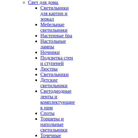
Свет для дома
Светильники
для картин и
зеркал
Мебельные
светильники
Настенные бра
Настольные
лампы
Ночники
Подсветка стен
и ступеней
Люстры
Светильники
Детские
светильники
Светодиодные
ленты и
комплектующие
к ним
Споты
Торшеры и
напольные
светильники
Точечные