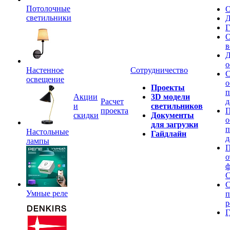
Потолочные
О
светильники
Д
Г
О
в
Д
о
Настенное
Сотрудничество
С
освещение
о
Проекты
п
Акции
3D модели
Расчет
д
и
светильников
проекта
П
скидки
Документы
о
для загрузки
п
Настольные
Гайдлайн
д
лампы
П
о
ф
C
С
Умные реле
п
р
Г