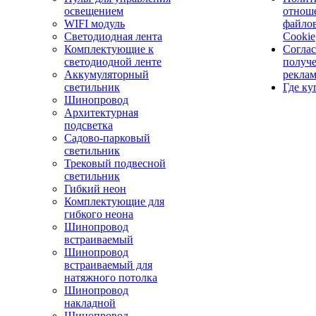
освещением
отнош
WIFI модуль
файло
Светодиодная лента
Cookie
Комплектующие к
Соглас
светодиодной ленте
получ
Аккумуляторный
рекла
светильник
Где ку
Шинопровод
Архитектурная
подсветка
Садово-парковый
светильник
Трековый подвесной
светильник
Гибкий неон
Комплектующие для
гибкого неона
Шинопровод
встраиваемый
Шинопровод
встраиваемый для
натяжного потолка
Шинопровод
накладной
Шинопровод