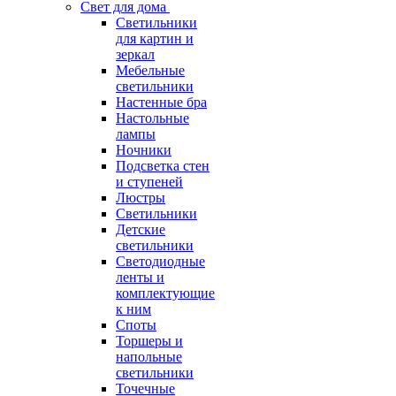
Свет для дома
Светильники
для картин и
зеркал
Мебельные
светильники
Настенные бра
Настольные
лампы
Ночники
Подсветка стен
и ступеней
Люстры
Светильники
Детские
светильники
Светодиодные
ленты и
комплектующие
к ним
Споты
Торшеры и
напольные
светильники
Точечные