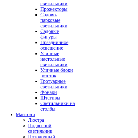
светильники
Прожекторы
Садово-
парковые
светильники
Садовые
фигуры
Праздничное
освещение
Уличные
настольные
светильники
Уличные блоки
розеток
Тротуарные
светильники
Фонари
Штативы
Светильники на
столбы
Майтони
Люстра
Подвесной
светильник
Потолочный