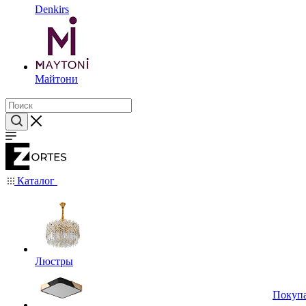
Denkirs
Майтони
Каталог
Люстры
Покуп