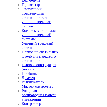
Led модуль
Прожектор
Светильник
Токоведущий
светильник для
уличной трековой
систем
Комплектующие для
уличной трековой
системы
Уличный трековый
светильник
Парковый светильник
Столб для паркового
светильника
Готовая конструкция
(набор)
Профиль
Диммер
Выключатель
Мастер контроллер
Роторная
беспроводная панель
управления
Контроллер