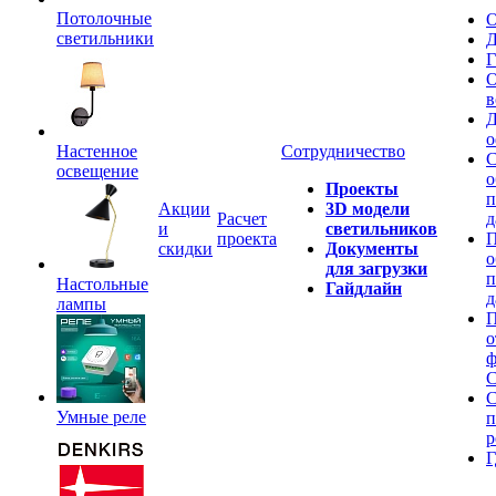
Потолочные
О
светильники
Д
Г
О
в
Д
о
Настенное
Сотрудничество
С
освещение
о
Проекты
п
Акции
3D модели
Расчет
д
и
светильников
проекта
П
скидки
Документы
о
для загрузки
п
Настольные
Гайдлайн
д
лампы
П
о
ф
C
С
Умные реле
п
р
Г