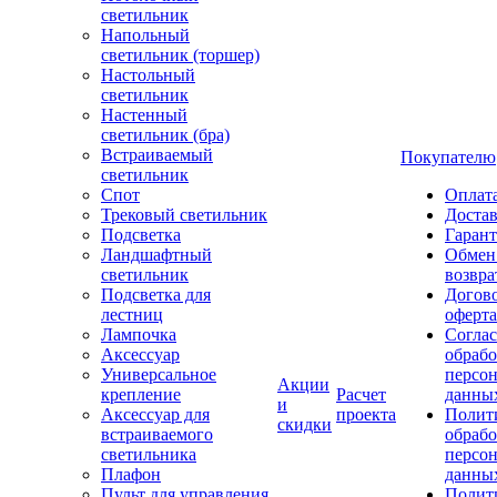
светильник
Напольный
светильник (торшер)
Настольный
светильник
Настенный
светильник (бра)
Встраиваемый
Покупателю
светильник
Спот
Оплат
Трековый светильник
Доста
Подсветка
Гаран
Ландшафтный
Обмен
светильник
возвра
Подсветка для
Догов
лестниц
оферта
Лампочка
Соглас
Аксессуар
обрабо
Универсальное
персо
Акции
крепление
Расчет
данны
и
Аксессуар для
проекта
Полит
скидки
встраиваемого
обраб
светильника
персо
Плафон
данны
Пульт для управления
Полит