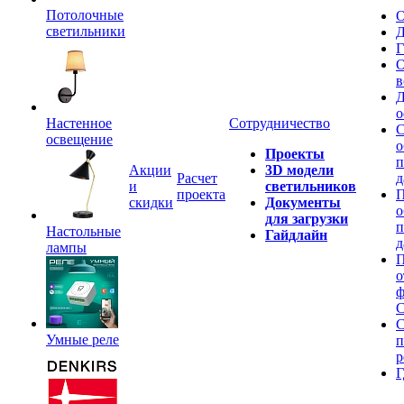
Потолочные
О
светильники
Д
Г
О
в
Д
о
Настенное
Сотрудничество
С
освещение
о
Проекты
п
Акции
3D модели
Расчет
д
и
светильников
проекта
П
скидки
Документы
о
для загрузки
п
Настольные
Гайдлайн
д
лампы
П
о
ф
C
С
Умные реле
п
р
Г