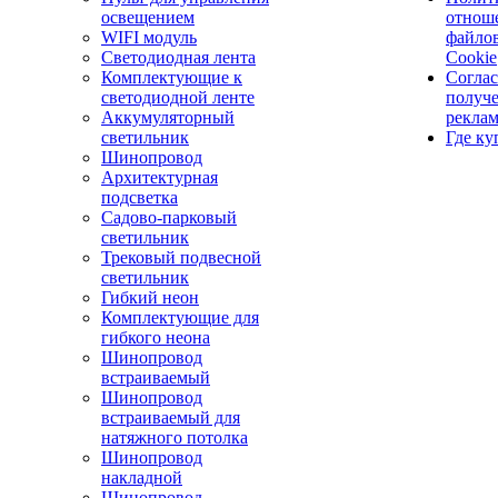
освещением
отнош
WIFI модуль
файло
Светодиодная лента
Cookie
Комплектующие к
Соглас
светодиодной ленте
получ
Аккумуляторный
рекла
светильник
Где ку
Шинопровод
Архитектурная
подсветка
Садово-парковый
светильник
Трековый подвесной
светильник
Гибкий неон
Комплектующие для
гибкого неона
Шинопровод
встраиваемый
Шинопровод
встраиваемый для
натяжного потолка
Шинопровод
накладной
Шинопровод