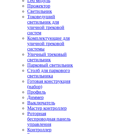
Led модуль
Прожектор
Светильник
Токоведущий
светильник для
уличной трековой
систем
Комплектующие для
уличной трековой
системы
Уличный трековый
светильник
Парковый светильник
Столб для паркового
светильника
Готовая конструкция
(набор)
Профиль
Диммер
Выключатель
Мастер контроллер
Роторная
беспроводная панель
управления
Контроллер