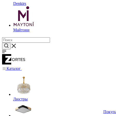
Denkirs
Майтони
Каталог
Люстры
Покуп