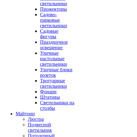
светильники
Прожекторы
Садово-
парковые
светильники
Садовые
фигуры
Праздничное
освещение
Уличные
настольные
светильники
Уличные блоки
розеток
Тротуарные
светильники
Фонари
Штативы
Светильники на
столбы
Майтони
Люстра
Подвесной
светильник
Потолочный