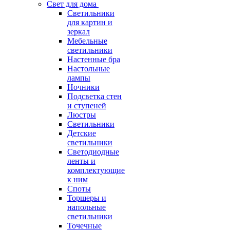
Свет для дома
Светильники
для картин и
зеркал
Мебельные
светильники
Настенные бра
Настольные
лампы
Ночники
Подсветка стен
и ступеней
Люстры
Светильники
Детские
светильники
Светодиодные
ленты и
комплектующие
к ним
Споты
Торшеры и
напольные
светильники
Точечные