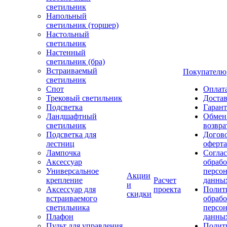
светильник
Напольный
светильник (торшер)
Настольный
светильник
Настенный
светильник (бра)
Встраиваемый
Покупателю
светильник
Спот
Оплат
Трековый светильник
Доста
Подсветка
Гаран
Ландшафтный
Обмен
светильник
возвра
Подсветка для
Догов
лестниц
оферта
Лампочка
Соглас
Аксессуар
обрабо
Универсальное
персо
Акции
крепление
Расчет
данны
и
Аксессуар для
проекта
Полит
скидки
встраиваемого
обраб
светильника
персо
Плафон
данны
Пульт для управления
Полит