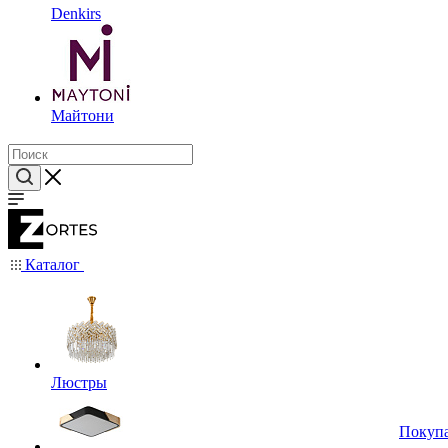
Denkirs
Майтони
Каталог
Люстры
Покуп