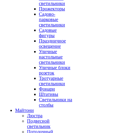
светильники
Прожекторы
Садово-
парковые
светильники
Садовые
фигуры
Праздничное
освещение
Уличные
настольные
светильники
Уличные блоки
розеток
Тротуарные
светильники
Фонари
Штативы
Светильники на
столбы
Майтони
Люстра
Подвесной
светильник
Потолочный