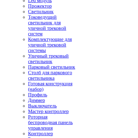
Led модуль
Прожектор
Светильник
Токоведущий
светильник для
уличной трековой
систем
Комплектующие для
уличной трековой
системы
Уличный трековый
светильник
Парковый светильник
Столб для паркового
светильника
Готовая конструкция
(набор)
Профиль
Диммер
Выключатель
Мастер контроллер
Роторная
беспроводная панель
управления
Контроллер