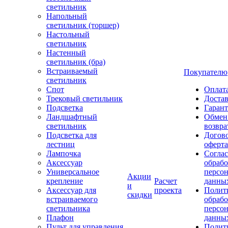
светильник
Напольный
светильник (торшер)
Настольный
светильник
Настенный
светильник (бра)
Встраиваемый
Покупателю
светильник
Спот
Оплат
Трековый светильник
Доста
Подсветка
Гаран
Ландшафтный
Обмен
светильник
возвра
Подсветка для
Догов
лестниц
оферта
Лампочка
Соглас
Аксессуар
обрабо
Универсальное
персо
Акции
крепление
Расчет
данны
и
Аксессуар для
проекта
Полит
скидки
встраиваемого
обраб
светильника
персо
Плафон
данны
Пульт для управления
Полит