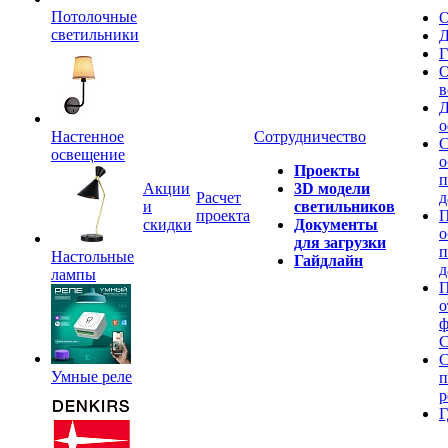
Потолочные
О
светильники
Д
Г
О
в
Д
о
Настенное
Сотрудничество
С
освещение
о
Проекты
п
Акции
3D модели
Расчет
д
и
светильников
проекта
П
скидки
Документы
о
для загрузки
п
Настольные
Гайдлайн
д
лампы
П
о
ф
C
С
Умные реле
п
р
Г