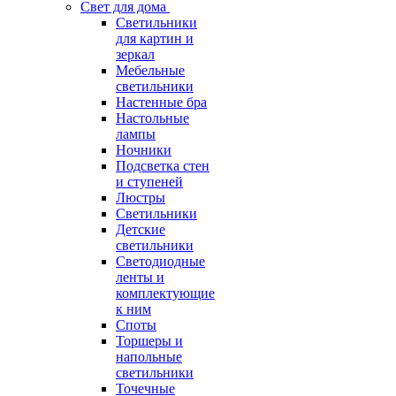
Свет для дома
Светильники
для картин и
зеркал
Мебельные
светильники
Настенные бра
Настольные
лампы
Ночники
Подсветка стен
и ступеней
Люстры
Светильники
Детские
светильники
Светодиодные
ленты и
комплектующие
к ним
Споты
Торшеры и
напольные
светильники
Точечные