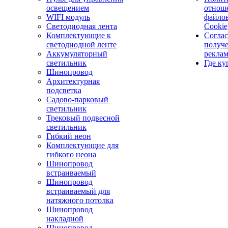
освещением
отнош
WIFI модуль
файло
Светодиодная лента
Cookie
Комплектующие к
Соглас
светодиодной ленте
получ
Аккумуляторный
рекла
светильник
Где ку
Шинопровод
Архитектурная
подсветка
Садово-парковый
светильник
Трековый подвесной
светильник
Гибкий неон
Комплектующие для
гибкого неона
Шинопровод
встраиваемый
Шинопровод
встраиваемый для
натяжного потолка
Шинопровод
накладной
Шинопровод