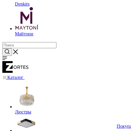
Denkirs
Майтони
Каталог
Люстры
Покуп