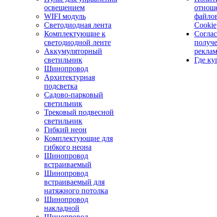
освещением
отнош
WIFI модуль
файло
Светодиодная лента
Cookie
Комплектующие к
Соглас
светодиодной ленте
получ
Аккумуляторный
рекла
светильник
Где ку
Шинопровод
Архитектурная
подсветка
Садово-парковый
светильник
Трековый подвесной
светильник
Гибкий неон
Комплектующие для
гибкого неона
Шинопровод
встраиваемый
Шинопровод
встраиваемый для
натяжного потолка
Шинопровод
накладной
Шинопровод