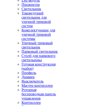
Led модуль
Прожектор
Светильник
Токоведущий
светильник для
уличной трековой
систем
Комплектующие для
уличной трековой
системы
Уличный трековый
светильник
Парковый светильник
Столб для паркового
светильника
Готовая конструкция
(набор)
Профиль
Диммер
Выключатель
Мастер контроллер
Роторная
беспроводная панель
управления
Контроллер