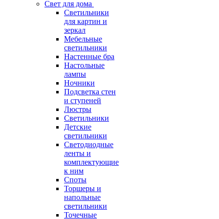
Свет для дома
Светильники
для картин и
зеркал
Мебельные
светильники
Настенные бра
Настольные
лампы
Ночники
Подсветка стен
и ступеней
Люстры
Светильники
Детские
светильники
Светодиодные
ленты и
комплектующие
к ним
Споты
Торшеры и
напольные
светильники
Точечные