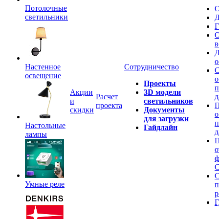
Потолочные
О
светильники
Д
Г
О
в
Д
о
Настенное
Сотрудничество
С
освещение
о
Проекты
п
Акции
3D модели
Расчет
д
и
светильников
проекта
П
скидки
Документы
о
для загрузки
п
Настольные
Гайдлайн
д
лампы
П
о
ф
C
С
Умные реле
п
р
Г