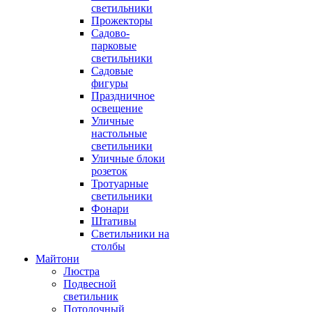
светильники
Прожекторы
Садово-
парковые
светильники
Садовые
фигуры
Праздничное
освещение
Уличные
настольные
светильники
Уличные блоки
розеток
Тротуарные
светильники
Фонари
Штативы
Светильники на
столбы
Майтони
Люстра
Подвесной
светильник
Потолочный