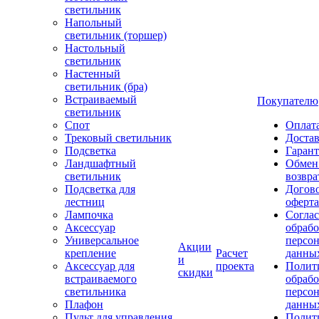
светильник
Напольный
светильник (торшер)
Настольный
светильник
Настенный
светильник (бра)
Встраиваемый
Покупателю
светильник
Спот
Оплат
Трековый светильник
Доста
Подсветка
Гаран
Ландшафтный
Обмен
светильник
возвра
Подсветка для
Догов
лестниц
оферта
Лампочка
Соглас
Аксессуар
обрабо
Универсальное
персо
Акции
крепление
Расчет
данны
и
Аксессуар для
проекта
Полит
скидки
встраиваемого
обраб
светильника
персо
Плафон
данны
Пульт для управления
Полит