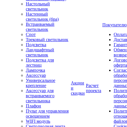
Настольный
светильник
Настенный
светильник (бра)
Встраиваемый
Покупателю
светильник
Спот
Оплат
Трековый светильник
Доста
Подсветка
Гаран
Ландшафтный
Обмен
светильник
возвра
Подсветка для
Догов
лестниц
оферта
Лампочка
Соглас
Аксессуар
обрабо
Универсальное
персо
Акции
крепление
Расчет
данны
и
Аксессуар для
проекта
Полит
скидки
встраиваемого
обраб
светильника
персо
Плафон
данны
Пульт для управления
Полит
освещением
отнош
WIFI модуль
файло
Светодиодная лента
Cookie