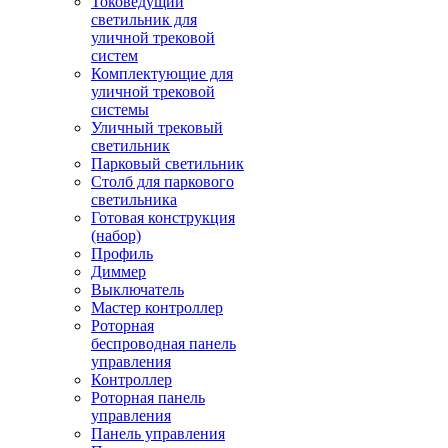
Токоведущий
светильник для
уличной трековой
систем
Комплектующие для
уличной трековой
системы
Уличный трековый
светильник
Парковый светильник
Столб для паркового
светильника
Готовая конструкция
(набор)
Профиль
Диммер
Выключатель
Мастер контроллер
Роторная
беспроводная панель
управления
Контроллер
Роторная панель
управления
Панель управления