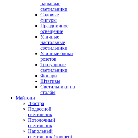
парковые
светильники
Садовые
фигуры
Праздничное
освещение
Уличные
настольные
светильники
Уличные блоки
розеток
Тротуарные
светильники
Фонари
Штативы
Светильники на
столбы
Майтони
Люстра
Подвесной
светильник
Потолочный
светильник
Напольный
светильник (торшер)