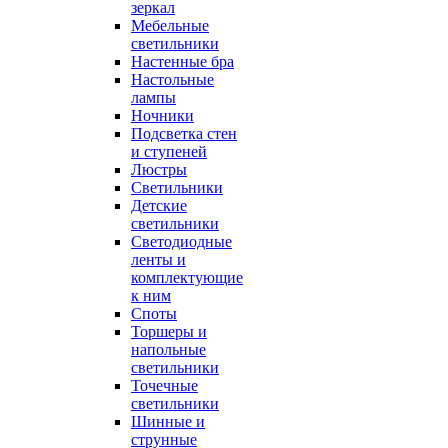
зеркал
Мебельные
светильники
Настенные бра
Настольные
лампы
Ночники
Подсветка стен
и ступеней
Люстры
Светильники
Детские
светильники
Светодиодные
ленты и
комплектующие
к ним
Споты
Торшеры и
напольные
светильники
Точечные
светильники
Шинные и
струнные