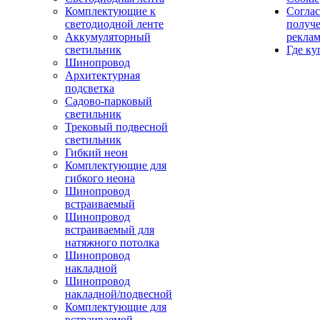
Комплектующие к
Соглас
светодиодной ленте
получ
Аккумуляторный
рекла
светильник
Где ку
Шинопровод
Архитектурная
подсветка
Садово-парковый
светильник
Трековый подвесной
светильник
Гибкий неон
Комплектующие для
гибкого неона
Шинопровод
встраиваемый
Шинопровод
встраиваемый для
натяжного потолка
Шинопровод
накладной
Шинопровод
накладной/подвесной
Комплектующие для
встраиваемой