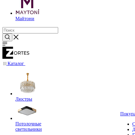
Майтони
Каталог
Люстры
Покуп
Потолочные
О
светильники
Д
Г