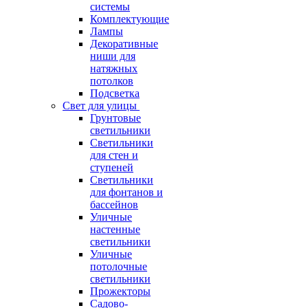
системы
Комплектующие
Лампы
Декоративные
ниши для
натяжных
потолков
Подсветка
Свет для улицы
Грунтовые
светильники
Светильники
для стен и
ступеней
Светильники
для фонтанов и
бассейнов
Уличные
настенные
светильники
Уличные
потолочные
светильники
Прожекторы
Садово-