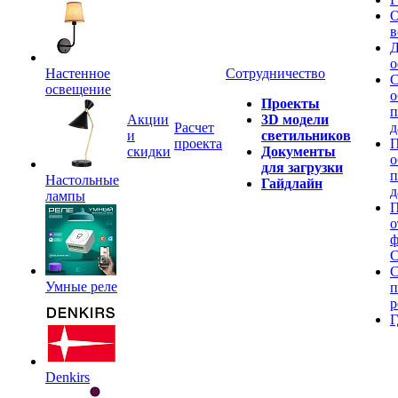
О
в
Д
о
Настенное
Сотрудничество
С
освещение
о
Проекты
п
Акции
3D модели
Расчет
д
и
светильников
проекта
П
скидки
Документы
о
для загрузки
п
Настольные
Гайдлайн
д
лампы
П
о
ф
C
С
Умные реле
п
р
Г
Denkirs