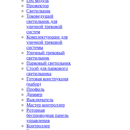
Led модуль
Прожектор
Светильник
Токоведущий
светильник для
уличной трековой
систем
Комплектующие для
уличной трековой
системы
Уличный трековый
светильник
Парковый светильник
Столб для паркового
светильника
Готовая конструкция
(набор)
Профиль
Диммер
Выключатель
Мастер контроллер
Роторная
беспроводная панель
управления
Контроллер