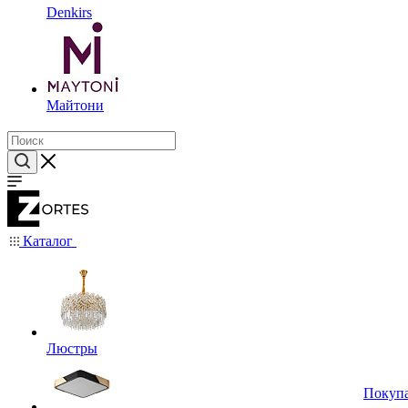
Denkirs
Майтони
Каталог
Люстры
Покуп