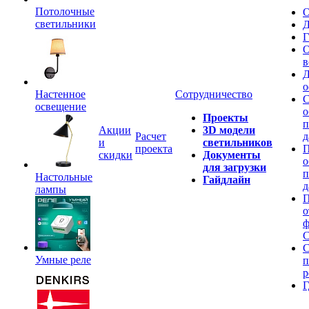
Потолочные
О
светильники
Д
Г
О
в
Д
о
Настенное
Сотрудничество
С
освещение
о
Проекты
п
Акции
3D модели
Расчет
д
и
светильников
проекта
П
скидки
Документы
о
для загрузки
п
Настольные
Гайдлайн
д
лампы
П
о
ф
C
С
Умные реле
п
р
Г