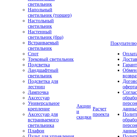
светильник
Напольный
светильник (торшер)
Настольный
светильник
Настенный
светильник (бра)
Встраиваемый
Покупателю
светильник
Спот
Оплат
Трековый светильник
Доста
Подсветка
Гаран
Ландшафтный
Обмен
светильник
возвра
Подсветка для
Догов
лестниц
оферта
Лампочка
Соглас
Аксессуар
обрабо
Универсальное
персо
Акции
крепление
Расчет
данны
и
Аксессуар для
проекта
Полит
скидки
встраиваемого
обраб
светильника
персо
Плафон
данны
Пульт для управления
Полит