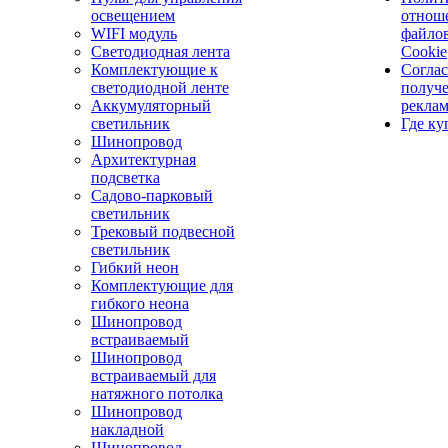
освещением
отнош
WIFI модуль
файло
Светодиодная лента
Cookie
Комплектующие к
Соглас
светодиодной ленте
получ
Аккумуляторный
рекла
светильник
Где ку
Шинопровод
Архитектурная
подсветка
Садово-парковый
светильник
Трековый подвесной
светильник
Гибкий неон
Комплектующие для
гибкого неона
Шинопровод
встраиваемый
Шинопровод
встраиваемый для
натяжного потолка
Шинопровод
накладной
Шинопровод