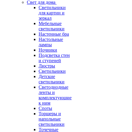
Свет для дома
Светильники
для картин и
зеркал
Мебельные
светильники
Настенные бра
Настольные
лампы
Ночники
Подсветка стен
и ступеней
Люстры
Светильники
Детские
светильники
Светодиодные
ленты и
комплектующие
к ним
Споты
Торшеры и
напольные
светильники
Точечные